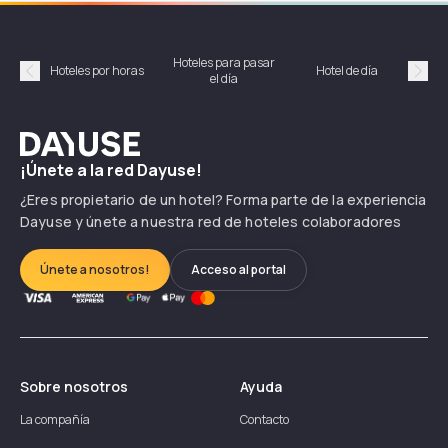
Hoteles para pasar
Habi
Hoteles por horas
Hotel de día
el día
hor
Précédent
Suiv
Dayuse
¡Únete a la red Dayuse!
¿Eres propietario de un hotel? Forma parte de la experiencia
Dayuse y únete a nuestra red de hoteles colaboradores
Únete a nosotros!
Acceso al portal
Sobre nosotros
Ayuda
La compañía
Contacto