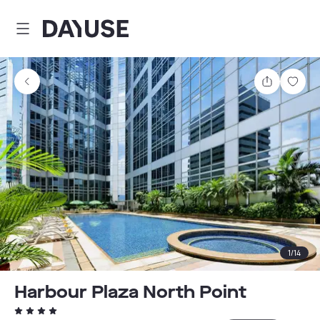
Dayuse
Comparti
Guar
1
/
14
Harbour Plaza North Point