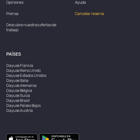
Opiniones
Ayuda
Prensa
Cancelar reserva
Descubre nuestras ofertas de
trabajo
PAÍSES
Dayuse
Francia
Dayuse
Reino Unido
Dayuse
Estados Unidos
Dayuse
Italia
Dayuse
Alemania
Dayuse
Bélgica
Dayuse
Suiza
Dayuse
Brasil
Dayuse
Países Bajos
Dayuse
Austria
Dayuse
Australia
Dayuse
Irlanda
Dayuse
Hong Kong
Dayuse
Canadá
Dayuse
Singapur