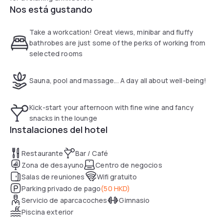
Nos está gustando
taking your flight.
Take a workcation! Great views, minibar and fluffy
bathrobes are just some of the perks of working from
selected rooms
Sauna, pool and massage... A day all about well-being!
Kick-start your afternoon with fine wine and fancy
snacks in the lounge
Instalaciones del hotel
Restaurante
Bar / Café
Zona de desayuno
Centro de negocios
Salas de reuniones
Wifi gratuito
Parking privado de pago
(
50 HKD
)
Servicio de aparcacoches
Gimnasio
Piscina exterior