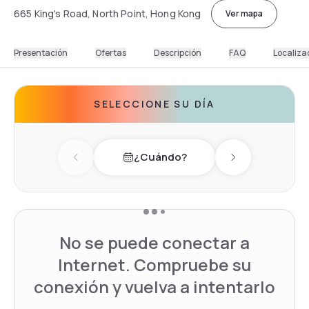
665 King's Road, North Point, Hong Kong
Ver mapa
Presentación
Ofertas
Descripción
FAQ
Localiza
SELECCIONE SU DÍA
¿Cuándo?
Previous day
Next day
No se puede conectar a
Internet. Compruebe su
conexión y vuelva a intentarlo