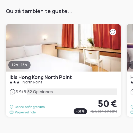
Quizá también te guste...
12h - 18h
ibis Hong Kong North Point
H
North Point
|
3.9
/5
82 Opiniones
50 €
Cancelación gratuita
-
31
%
72 €
por la noche
Pago en el hotel