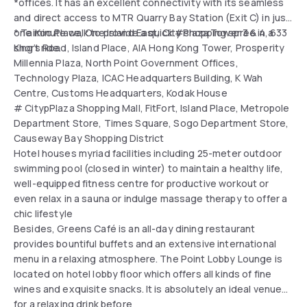
*offices. It has an excellent connectivity with its seamless
and direct access to MTR Quarry Bay Station (Exit C) in just
one minute walk to provide a quick #shopping spree in a
* TaiKoo Place, One Island East, City Plaza Tower 3 & 4, 633
short ride.
King’s Road, Island Place, AIA Hong Kong Tower, Prosperity
Millennia Plaza, North Point Government Offices,
Technology Plaza, ICAC Headquarters Building, K Wah
Centre, Customs Headquarters, Kodak House
# CitypPlaza Shopping Mall, FitFort, Island Place, Metropole
Department Store, Times Square, Sogo Department Store,
Causeway Bay Shopping District
Hotel houses myriad facilities including 25-meter outdoor
swimming pool (closed in winter) to maintain a healthy life,
well-equipped fitness centre for productive workout or
even relax in a sauna or indulge massage therapy to offer a
chic lifestyle
Besides, Greens Café is an all-day dining restaurant
provides bountiful buffets and an extensive international
menu in a relaxing atmosphere. The Point Lobby Lounge is
located on hotel lobby floor which offers all kinds of fine
wines and exquisite snacks. It is absolutely an ideal venue
for a relaxing drink before