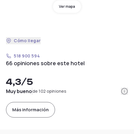
Ver mapa
Cómo llegar
518 900 594
66 opiniones sobre este hotel
4,3
/5
Info
Muy bueno
de 102 opiniones
Más información