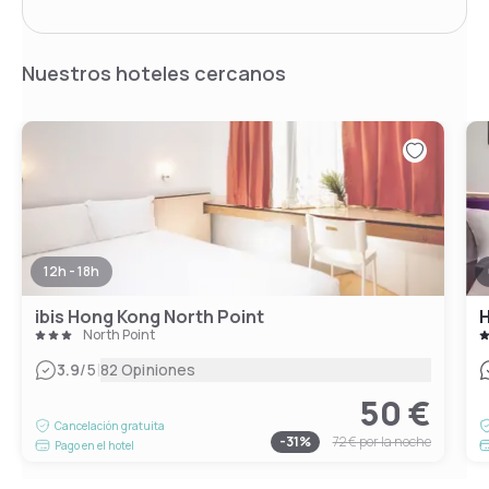
Nuestros hoteles cercanos
12h - 18h
ibis Hong Kong North Point
H
North Point
|
3.9
/5
82 Opiniones
50 €
Cancelación gratuita
-
31
%
72 €
por la noche
Pago en el hotel