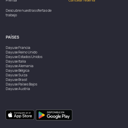
Prensa
Cancelar reserva
Descubre nuestras ofertas de
trabajo
PAÍSES
Dayuse
Francia
Dayuse
Reino Unido
Dayuse
Estados Unidos
Dayuse
Italia
Dayuse
Alemania
Dayuse
Bélgica
Dayuse
Suiza
Dayuse
Brasil
Dayuse
Países Bajos
Dayuse
Austria
Dayuse
Australia
Dayuse
Irlanda
Dayuse
Hong Kong
Dayuse
Canadá
Dayuse
Singapur
Dayuse
Suecia
Dayuse
Tailandia
Dayuse
Portugal