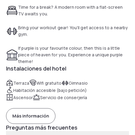
accommodation in Hong Kong.
Time for a break? A modern room with a flat-screen
TV awaits you.
Bring your workout gear! You’ll get access to a nearby
gym.
If purple is your favourite colour, then this is a little
piece of heaven for you. Experience a unique purple
theme!
Instalaciones del hotel
Terraza
Wifi gratuito
Gimnasio
Habitación accesible (bajo petición)
Ascensor
Servicio de conserjería
Más información
Preguntas más frecuentes