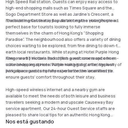
High Speed Rail station. Guests can enjoy easy access to
high-end shopping malls such as Times Square and the
Sogo Department Store as well as Jardine’s Crescent, a
roadside market that is popular among the younger crowd.
The bustling Causeway Bay district makes Hotel Purple a
perfect base for tourists looking to fully immerse
themselves in the charm of Hong Kong’s “Shopping
Paradise”. The neighbourhood also offers a variety of dining
choices waiting to be explored, from fine dining to down-to-
earth local restaurants. While staying at Hotel Purple Hong
Kong, nearby Victoria Park offers a welcome respite from
There are 83 modern and stylish guest rooms and one en-
urban shopping sprees. Within walking distance, the lush
suite bedroom at Hotel Purple Hong Kong, offering plenty of
park allows guests to fully experience the local lifestyle.
living space and comprehensive bathroom amenities to
ensure guests’ comfort throughout their stay.
High-speed wireless internet and a nearby gym are
available to meet the needs of both leisure and business
travellers seeking a modern and upscale Causeway Bay
service apartment. Our 24-hour Guest Service staffs are
pleased to share local tips for an authentic Hong Kong
Nos está gustando
experience, and our security system promise a safe and
secure stay. Hotel Purple will be your choice of