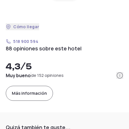
Cómo llegar
518 900 594
88 opiniones sobre este hotel
4,3
/5
Info
Muy bueno
de 152 opiniones
Más información
Quizá también te guste...