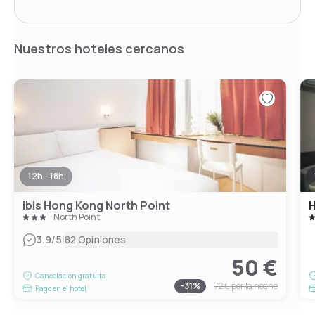
Nuestros hoteles cercanos
12h - 18h
ibis Hong Kong North Point
H
North Point
|
3.9
/5
82 Opiniones
50 €
Cancelación gratuita
-
31
%
72 €
por la noche
Pago en el hotel