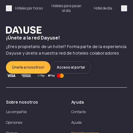
Hoteles para pasar
Habi
Hoteles por horas
Hotel de día
el día
hor
Précédent
Suiv
Dayuse
¡Únete a la red Dayuse!
¿Eres propietario de un hotel? Forma parte de la experiencia
Dayuse y únete a nuestra red de hoteles colaboradores
Únete a nosotros!
Acceso al portal
Sobre nosotros
Ayuda
La compañía
Contacto
Opiniones
Ayuda