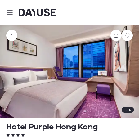
Dayuse
Comparti
Guar
1
/
14
Hotel Purple Hong Kong