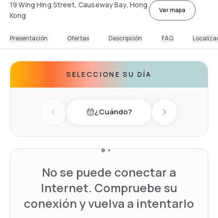
19 Wing Hing Street, Causeway Bay, Hong
Ver mapa
Kong
Presentación
Ofertas
Descripción
FAQ
Localiza
SELECCIONE SU DÍA
¿Cuándo?
Previous day
Next day
No se puede conectar a
Internet. Compruebe su
conexión y vuelva a intentarlo