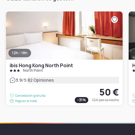
12h - 18h
ibis Hong Kong North Point
H
North Point
|
3.9
/5
82 Opiniones
50 €
Cancelación gratuita
-
31
%
72 €
por la noche
Pago en el hotel