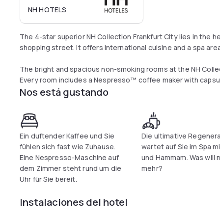
NH HOTELS
The 4-star superior NH Collection Frankfurt City lies in the he
shopping street. It offers international cuisine and a spa ar
The bright and spacious non-smoking rooms at the NH Collec
Every room includes a Nespresso™ coffee maker with capsule
Nos está gustando
pillows.
An early-bird breakfast service, a full breakfast buffet as we
Collection Frankfurt City’s brightly decorated restaurant wi
to relax with a drink in the spacious lobby bar with its loun
Ein duftender Kaffee und Sie
Die ultimative Regener
also provided. A Guest Relation Manager is on call to ensure
fühlen sich fast wie Zuhause.
wartet auf Sie im Spa m
Eine Nespresso-Maschine auf
und Hammam. Was will 
dem Zimmer steht rund um die
mehr?
Uhr für Sie bereit.
Instalaciones del hotel