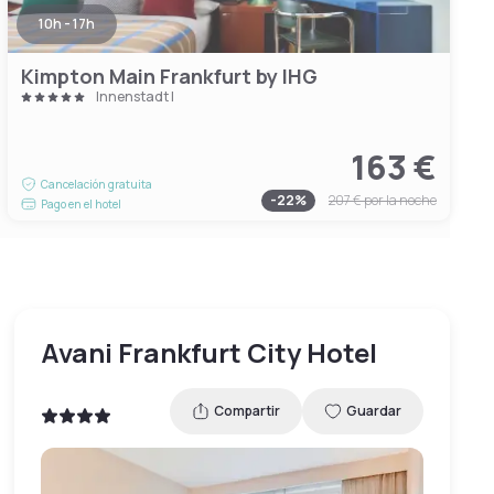
10h - 17h
Kimpton Main Frankfurt by IHG
Innenstadt I
163 €
Cancelación gratuita
-
22
%
207 €
por la noche
Pago en el hotel
Avani Frankfurt City Hotel
Compartir
Guardar