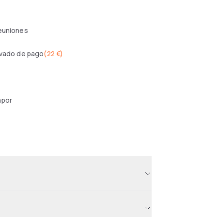
reuniones
ivado de pago
(
22 €
)
apor