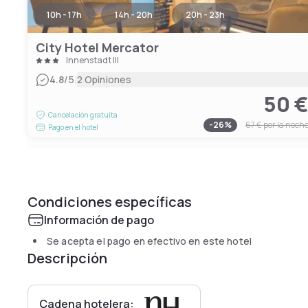
10h - 17h
14h - 20h
20h - 23h
City Hotel Mercator
Innenstadt III
|
4.8
/5
2 Opiniones
50 
Cancelación gratuita
-
26
%
67 €
por la noch
Pago en el hotel
Condiciones específicas
Información de pago
Se acepta el pago en efectivo en este hotel
Descripción
Cadena hotelera: