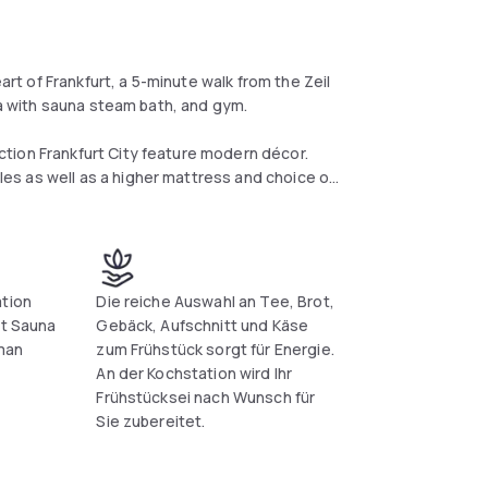
art of Frankfurt, a 5-minute walk from the Zeil
ea with sauna steam bath, and gym.
tion Frankfurt City feature modern décor.
s as well as a higher mattress and choice of
ll as Japanese cuisine are served in the NH
th its large windows. Guests are also welcome
ge seating. A complimentary daily newspaper is
ation
Die reiche Auswahl an Tee, Brot,
 all guests' needs are met.
it Sauna
Gebäck, Aufschnitt und Käse
man
zum Frühstück sorgt für Energie.
An der Kochstation wird Ihr
Frühstücksei nach Wunsch für
Sie zubereitet.