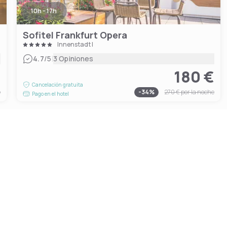
10h - 17h
Sofitel Frankfurt Opera
Innenstadt I
|
4.7
/5
3 Opiniones
€
180 €
Cancelación gratuita
e
-
34
%
270 €
por la noche
Pago en el hotel