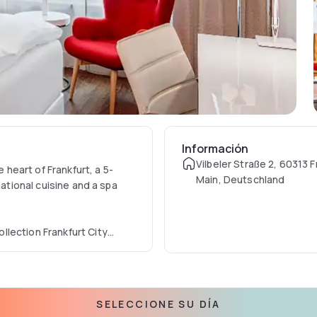
Información
Vilbeler Straße 2, 60313 
e heart of Frankfurt, a 5-
Main, Deutschland
national cuisine and a spa
lection Frankfurt City
™ coffee maker with
ws.
s well as Japanese cuisine are
SELECCIONE SU DÍA
rated restaurant with its