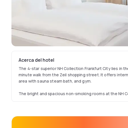
Acerca del hotel
The 4-star superior NH Collection Frankfurt City lies in th
minute walk from the Zeil shopping street. It offers inter
area with sauna steam bath, and gym.
The bright and spacious non-smoking rooms at the NH Col
feature modern décor. Every room includes a Nespresso
capsules as well as a higher mattress and choice of pillo
An early-bird breakfast service, a full breakfast buffet a
served in the NH Collection Frankfurt City’s brightly deco