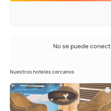
large windows. Guests are also welcome to relax with a d
bar with its lounge seating. A complimentary daily newspa
Guest Relation Manager is on call to ensure all guests' 
No se puede conecta
Nuestros hoteles cercanos