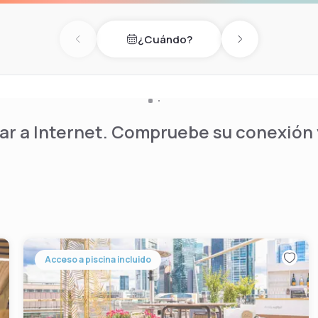
rink in the spacious lobby
per is also provided. A
¿Cuándo?
needs are met.
Previous day
Next day
r a Internet. Compruebe su conexión y
Acceso a piscina incluido