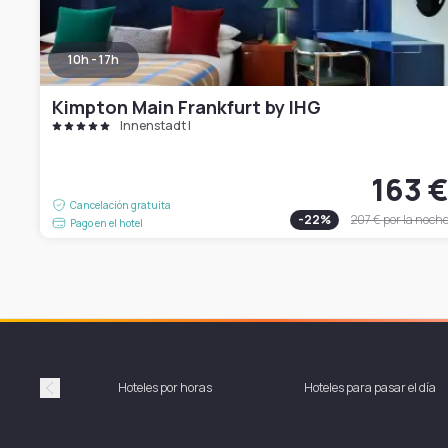
10h - 17h
Kimpton Main Frankfurt by IHG
Innenstadt I
163 
Cancelación gratuita
-
22
%
207 €
por la noch
Pago en el hotel
Hoteles por horas
Hoteles para pasar el día
Précédent