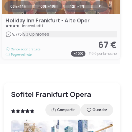
08h - 14h
09h - 18h
12h - 17h
+
1
Holiday Inn Frankfurt - Alte Oper
Innenstadt I
|
4.7
/5
93 Opiniones
67 €
Cancelación gratuita
-
40
%
110 €
por la noche
Pago en el hotel
Sofitel Frankfurt Opera
Compartir
Guardar