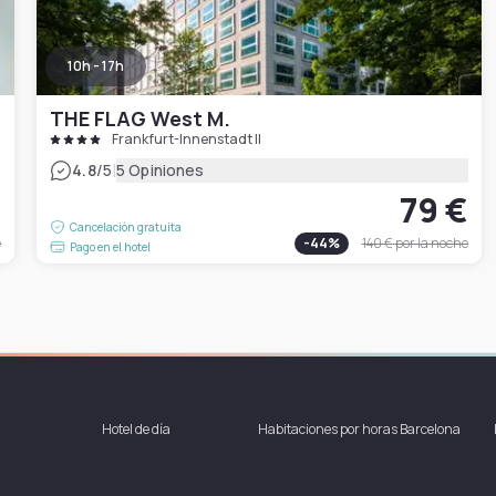
10h - 17h
THE FLAG West M.
Frankfurt-Innenstadt II
|
4.8
/5
5 Opiniones
€
79 €
Cancelación gratuita
e
-
44
%
140 €
por la noche
Pago en el hotel
Hotel de día
Habitaciones por horas Barcelona