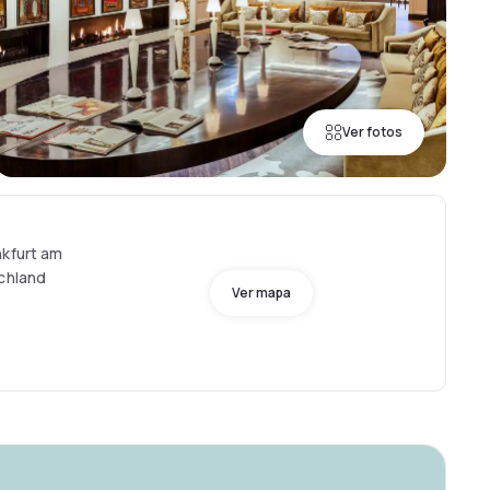
Ver fotos
nkfurt am
schland
Ver mapa