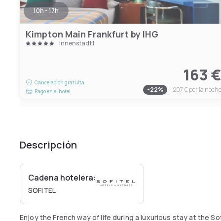
10h - 17h
Kimpton Main Frankfurt by IHG
Innenstadt I
163 
Cancelación gratuita
-
22
%
207 €
por la noch
Pago en el hotel
Descripción
Cadena hotelera:
SOFITEL
Enjoy the French way of life during a luxurious stay at the Sof