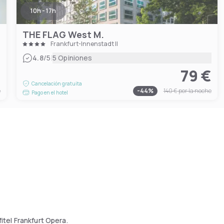
10h - 17h
THE FLAG West M.
Frankfurt-Innenstadt II
|
4.8
/5
5 Opiniones
€
79 €
Cancelación gratuita
e
-
44
%
140 €
por la noche
Pago en el hotel
itel Frankfurt Opera.