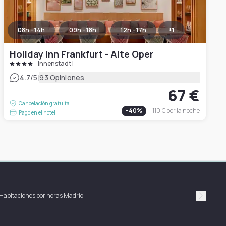
08h - 14h
09h - 18h
12h - 17h
+
1
Holiday Inn Frankfurt - Alte Oper
Innenstadt I
|
4.7
/5
93 Opiniones
67 €
Cancelación gratuita
-
40
%
110 €
por la noche
Pago en el hotel
Habitaciones por horas Madrid
Suivan