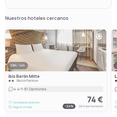
Nuestros hoteles cercanos
09h - 14h
ibis Berlin Mitte
Bezirk Pankow
|
4.4
/5
81 Opiniones
74 €
Cancelación gratuita
-
24
%
96 €
por la noche
Pago en el hotel