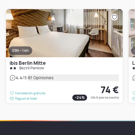
09h - 14h
ibis Berlin Mitte
Bezirk Pankow
|
4.4
/5
81 Opiniones
74 €
Cancelación gratuita
-
24
%
96 €
por la noche
Pago en el hotel