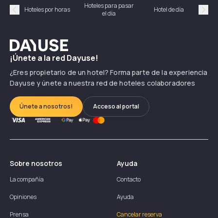
Hoteles para pasar
Habi
Hoteles por horas
Hotel de día
el día
hor
Précédent
Suiv
Dayuse
¡Únete a la red Dayuse!
¿Eres propietario de un hotel? Forma parte de la experiencia
Dayuse y únete a nuestra red de hoteles colaboradores
Únete a nosotros!
Acceso al portal
Sobre nosotros
Ayuda
La compañía
Contacto
Opiniones
Ayuda
Prensa
Cancelar reserva