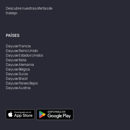
Descubre nuestras ofertas de
trabajo
PAÍSES
Dayuse
Francia
Dayuse
Reino Unido
Dayuse
Estados Unidos
Dayuse
Italia
Dayuse
Alemania
Dayuse
Bélgica
Dayuse
Suiza
Dayuse
Brasil
Dayuse
Países Bajos
Dayuse
Austria
Dayuse
Australia
Dayuse
Irlanda
Dayuse
Hong Kong
Dayuse
Canadá
Dayuse
Singapur
Dayuse
Suecia
Dayuse
Tailandia
Dayuse
Portugal
Dayuse
Corea