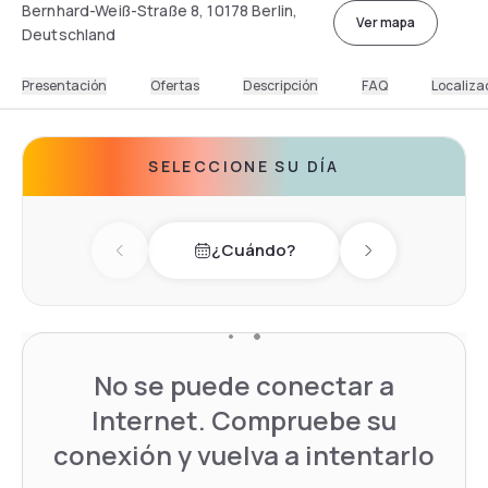
Bernhard-Weiß-Straße 8, 10178 Berlin,
Ver mapa
Deutschland
Presentación
Ofertas
Descripción
FAQ
Localiza
SELECCIONE SU DÍA
¿Cuándo?
Previous day
Next day
No se puede conectar a
Internet. Compruebe su
conexión y vuelva a intentarlo