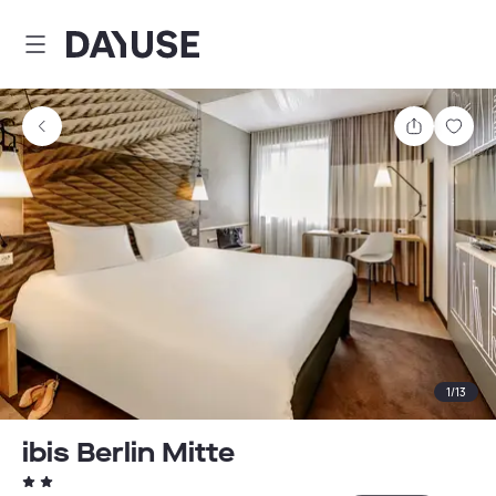
Dayuse
Comparti
Guar
1
/
13
ibis Berlin Mitte