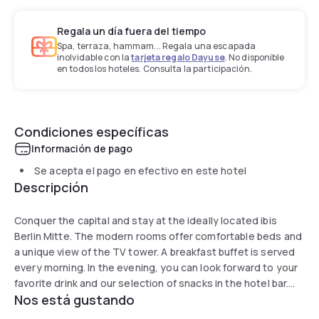
Regala un día fuera del tiempo
Spa, terraza, hammam... Regala una escapada
inolvidable con la
tarjeta regalo Dayuse
. No disponible
en todos los hoteles. Consulta la participación.
Condiciones específicas
Información de pago
Se acepta el pago en efectivo en este hotel
Descripción
Conquer the capital and stay at the ideally located ibis
Berlin Mitte. The modern rooms offer comfortable beds and
a unique view of the TV tower. A breakfast buffet is served
every morning. In the evening, you can look forward to your
favorite drink and our selection of snacks in the hotel bar.
Nos está gustando
Lively Alexanderplatz square is just a few minutes walk
away. Look forward to a pleasant stay in the capital.