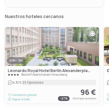
Nuestros hoteles cercanos
09h - 15h
Leonardo Royal Hotel Berlin Alexanderplatz
G
Bezirk Friedrichshain-Kreuzberg
|
4.5
/5
23 Opiniones
96 €
Cancelación gratuita
-
27
%
130 €
por la noche
Pago en el hotel