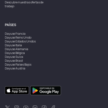
Descubre nuestras ofertas de
trabajo
PAÍSES
Dayuse
Francia
Dayuse
Reino Unido
Dayuse
Estados Unidos
Dayuse
Italia
Dayuse
Alemania
Dayuse
Bélgica
Dayuse
Suiza
Dayuse
Brasil
Dayuse
Países Bajos
Dayuse
Austria
Dayuse
Australia
Dayuse
Irlanda
Dayuse
Hong Kong
Dayuse
Canadá
Dayuse
Singapur
Dayuse
Suecia
Dayuse
Tailandia
Dayuse
Portugal
Dayuse
Corea
Dayuse
Nueva Zelanda