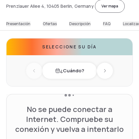
Prenzlauer Allee 4, 10405 Berlin, Germany
Ver mapa
Presentación
Ofertas
Descripción
FAQ
Localiza
SELECCIONE SU DÍA
¿Cuándo?
Previous day
Next day
No se puede conectar a
Internet. Compruebe su
conexión y vuelva a intentarlo