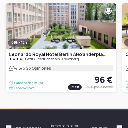
09h - 15h
Leonardo Royal Hotel Berlin Alexanderplatz
G
Bezirk Friedrichshain-Kreuzberg
|
4.5
/5
23 Opiniones
96 €
Cancelación gratuita
-
27
%
130 €
por la noche
Pago en el hotel
Hoteles para pasar
Habi