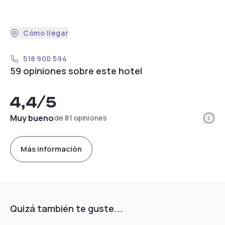
Cómo llegar
518 900 594
59 opiniones sobre este hotel
4,4
/5
Info
Muy bueno
de 81 opiniones
Más información
Quizá también te guste...