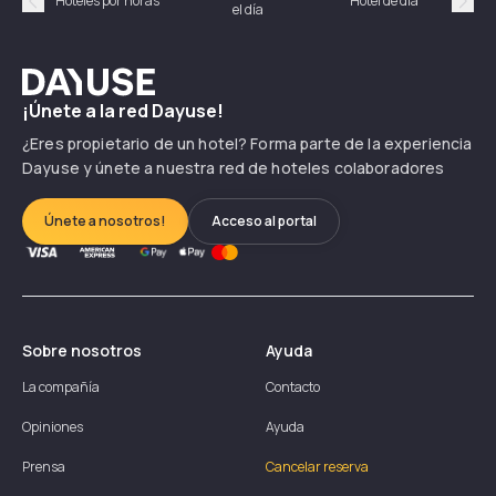
Hoteles por horas
Hotel de día
el día
hor
Précédent
Suiv
Dayuse
¡Únete a la red Dayuse!
¿Eres propietario de un hotel? Forma parte de la experiencia
Dayuse y únete a nuestra red de hoteles colaboradores
Únete a nosotros!
Acceso al portal
Sobre nosotros
Ayuda
La compañía
Contacto
Opiniones
Ayuda
Prensa
Cancelar reserva