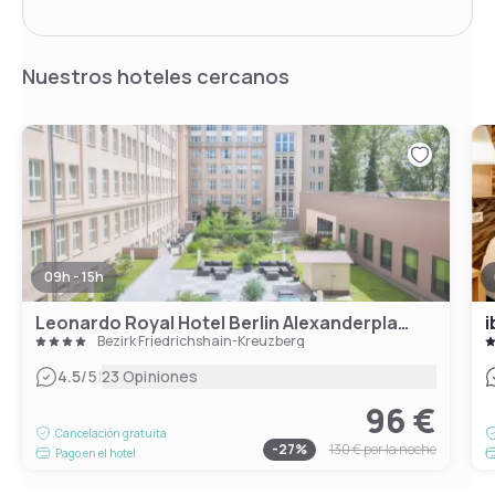
Nuestros hoteles cercanos
09h - 15h
Leonardo Royal Hotel Berlin Alexanderplatz
i
Bezirk Friedrichshain-Kreuzberg
|
4.5
/5
23 Opiniones
96 €
Cancelación gratuita
-
27
%
130 €
por la noche
Pago en el hotel