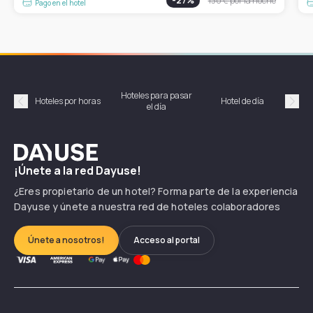
-
27
%
130 €
por la noche
Pago en el hotel
Hoteles para pasar
Habi
Hoteles por horas
Hotel de día
el día
hor
Précédent
Suiv
Dayuse
¡Únete a la red Dayuse!
¿Eres propietario de un hotel? Forma parte de la experiencia
Dayuse y únete a nuestra red de hoteles colaboradores
Únete a nosotros!
Acceso al portal