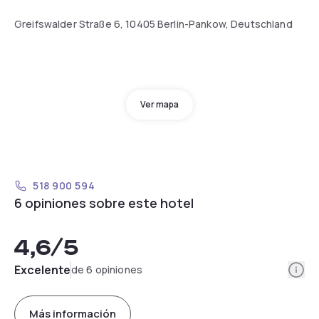
Greifswalder Straße 6, 10405 Berlin-Pankow, Deutschland
Ver mapa
518 900 594
6 opiniones sobre este hotel
4,6
/5
Info
Excelente
de 6 opiniones
Más información