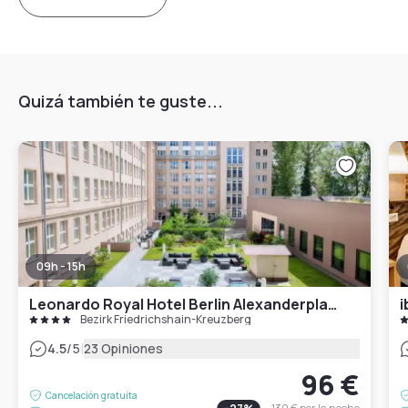
Quizá también te guste...
09h - 15h
Leonardo Royal Hotel Berlin Alexanderplatz
i
Bezirk Friedrichshain-Kreuzberg
|
4.5
/5
23 Opiniones
96 €
Cancelación gratuita