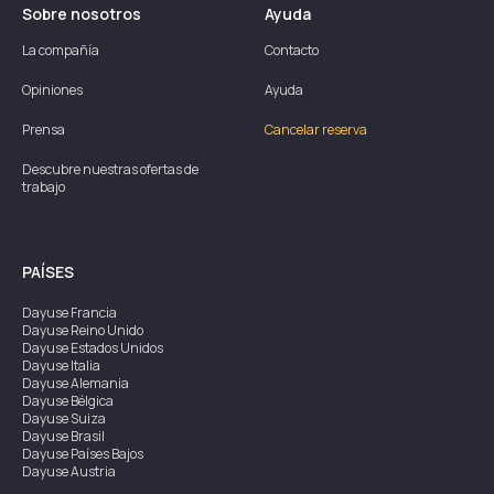
Sobre nosotros
Ayuda
La compañía
Contacto
Opiniones
Ayuda
Prensa
Cancelar reserva
Descubre nuestras ofertas de
trabajo
PAÍSES
Dayuse
Francia
Dayuse
Reino Unido
Dayuse
Estados Unidos
Dayuse
Italia
Dayuse
Alemania
Dayuse
Bélgica
Dayuse
Suiza
Dayuse
Brasil
Dayuse
Países Bajos
Dayuse
Austria
Dayuse
Australia