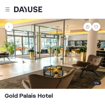
Dayuse
Comparti
Guar
1
/
14
Gold Palais Hotel