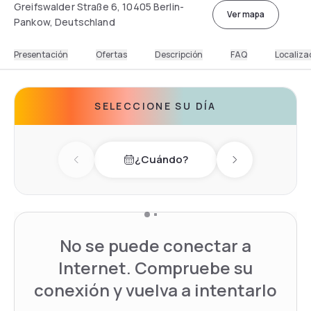
Greifswalder Straße 6, 10405 Berlin-
Ver mapa
Pankow, Deutschland
Presentación
Ofertas
Descripción
FAQ
Localiza
SELECCIONE SU DÍA
¿Cuándo?
Previous day
Next day
No se puede conectar a
Internet. Compruebe su
conexión y vuelva a intentarlo