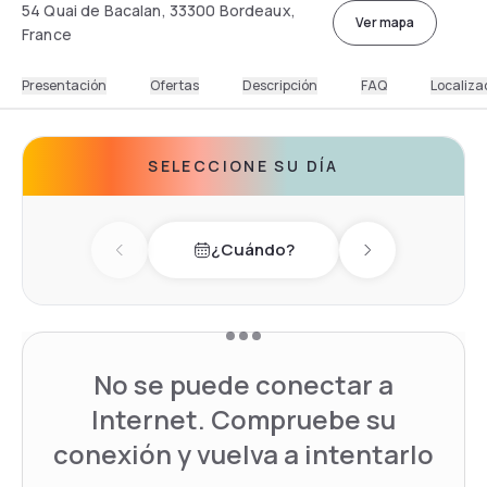
54 Quai de Bacalan, 33300 Bordeaux,
Ver mapa
France
Presentación
Ofertas
Descripción
FAQ
Localiza
SELECCIONE SU DÍA
¿Cuándo?
Previous day
Next day
No se puede conectar a
Internet. Compruebe su
conexión y vuelva a intentarlo