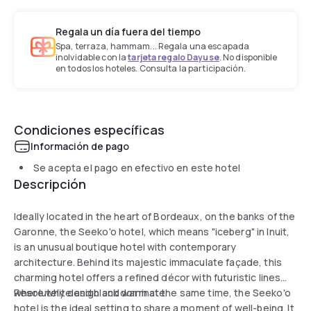
Regala un día fuera del tiempo
Spa, terraza, hammam... Regala una escapada
inolvidable con la
tarjeta regalo Dayuse
. No disponible
en todos los hoteles. Consulta la participación.
Condiciones específicas
Información de pago
Se acepta el pago en efectivo en este hotel
Descripción
Ideally located in the heart of Bordeaux, on the banks of the
Garonne, the Seeko'o hotel, which means "iceberg" in Inuit,
is an unusual boutique hotel with contemporary
architecture. Behind its majestic immaculate façade, this
charming hotel offers a refined décor with futuristic lines
where white and black dominate.
Resolutely design and warm at the same time, the Seeko'o
hotel is the ideal setting to share a moment of well-being. It