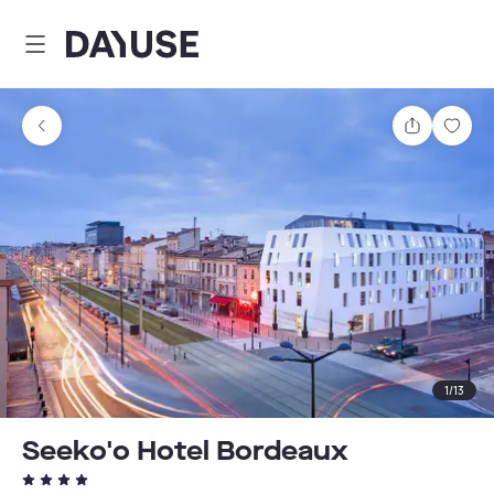
Dayuse
Comparti
Guar
1
/
13
Seeko'o Hotel Bordeaux