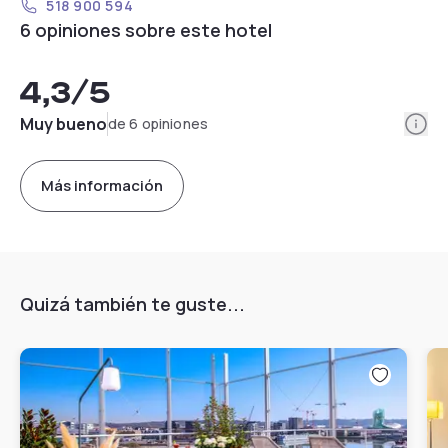
518 900 594
6 opiniones sobre este hotel
4,3
/5
Info
Muy bueno
de 6 opiniones
Más información
Quizá también te guste...