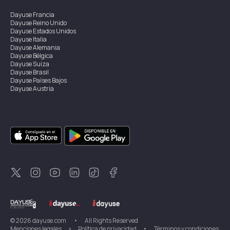
Dayuse
Francia
Dayuse
Reino Unido
Dayuse
Estados Unidos
Dayuse
Italia
Dayuse
Alemania
Dayuse
Bélgica
Dayuse
Suiza
Dayuse
Brasil
Dayuse
Países Bajos
Dayuse
Austria
Dayuse
Australia
Dayuse
Irlanda
Dayuse
Hong Kong
Dayuse
Canadá
Dayuse
Singapur
Dayuse
Suecia
Dayuse
Tailandia
Dayuse
Portugal
Dayuse
Corea
Dayuse
Nueva Zelanda
Dayuse
Turquía
©
2026
dayuse.com
•
All Rights Reserved
Menciones legales
•
Política de privacidad
•
Términos y condiciones