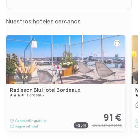
Nuestros hoteles cercanos
10h - 16h
Radisson Blu Hotel Bordeaux
Bordeaux
91 €
Cancelación gratuita
-
25
%
120 €
por la noche
Pago en el hotel