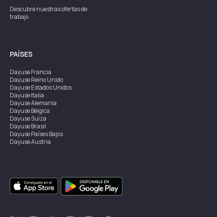
Descubre nuestras ofertas de
trabajo
PAÍSES
Dayuse
Francia
Dayuse
Reino Unido
Dayuse
Estados Unidos
Dayuse
Italia
Dayuse
Alemania
Dayuse
Bélgica
Dayuse
Suiza
Dayuse
Brasil
Dayuse
Países Bajos
Dayuse
Austria
Dayuse
Australia
Dayuse
Irlanda
Dayuse
Hong Kong
Dayuse
Canadá
Dayuse
Singapur
Dayuse
Suecia
Dayuse
Tailandia
Dayuse
Portugal
Dayuse
Corea