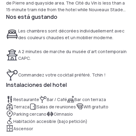
de Pierre and quayside area. The Cité du Vin is less than a
15-minute tram ride from the hotel while Nouveaux Stade
Nos está gustando
Bordeaux is 4.3 mi away.
Guest rooms at Hotel Indigo Bordeaux Center Chartrons
Les chambres sont décorées individuellement avec
are air-conditioned. They are equipped with a mini-bar, flat-
des couleurs chaudes et un mobilier moderne.
screen TV ith satellite channels and tea/coffee maker.
A 2 minutes de marche du musée d’art contemporain
A breakfast can be enjoyed every morning. There is a bar
CAPC.
and a restaurant serving local dishes from Monday to Friday
and will be reopened by the end of August.
Commandez votre cocktail préféré. Tchin !
This 4-star hotel also offers business facilities. A gym is
Instalaciones del hotel
also available
Restaurante
Bar / Café
Bar con terraza
Hotel Indigo Bordeaux Center Chartrons is a 2-minute walk
Terraza
Salas de reuniones
Wifi gratuito
from the CAPC (Museum of Contemporary Art). Line C Paul
Parking cercano
Gimnasio
Doumer tram stop directly servicing St Jean Train Station is
Habitación accesible (bajo petición)
a 5-minute walk away. The Grand Theater is a 10-minute
Ascensor
walk away.