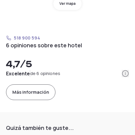
Ver mapa
518 900 594
6 opiniones sobre este hotel
4,7
/5
Info
Excelente
de 6 opiniones
Más información
Quizá también te guste...