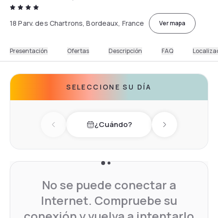
18 Parv. des Chartrons, Bordeaux, France
Ver mapa
Presentación
Ofertas
Descripción
FAQ
Localiza
SELECCIONE SU DÍA
¿Cuándo?
Previous day
Next day
No se puede conectar a
Internet. Compruebe su
conexión y vuelva a intentarlo