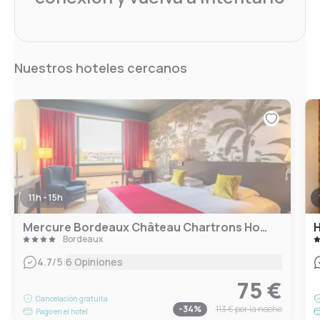
Nuestros hoteles cercanos
11h - 15h
Mercure Bordeaux Château Chartrons Hotel
H
Bordeaux
|
4.7
/5
6 Opiniones
75 €
Cancelación gratuita
-
34
%
113 €
por la noche
Pago en el hotel