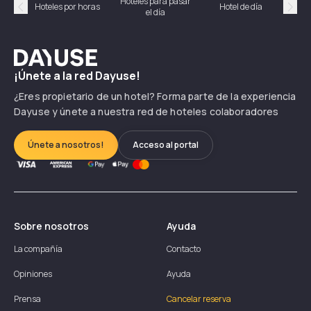
Hoteles para pasar
Habi
Hoteles por horas
Hotel de día
el día
hor
Précédent
Suiv
Dayuse
¡Únete a la red Dayuse!
¿Eres propietario de un hotel? Forma parte de la experiencia
Dayuse y únete a nuestra red de hoteles colaboradores
Únete a nosotros!
Acceso al portal
Sobre nosotros
Ayuda
La compañía
Contacto
Opiniones
Ayuda
Prensa
Cancelar reserva