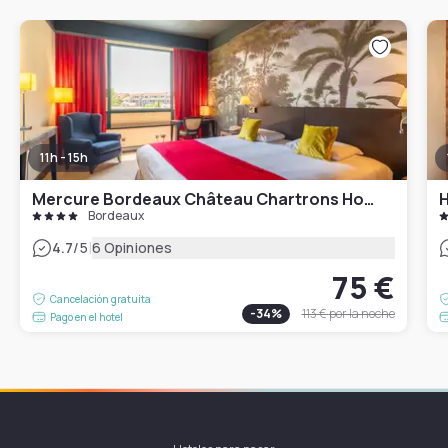
11h - 15h
Mercure Bordeaux Château Chartrons Hotel
H
Bordeaux
|
4.7
/5
6 Opiniones
75 €
Cancelación gratuita
-
34
%
113 €
por la noche
Pago en el hotel