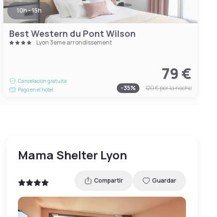
10h - 15h
Best Western du Pont Wilson
Lyon 3eme arrondissement
79 €
Cancelación gratuita
-
35
%
120 €
por la noche
Pago en el hotel
Mama Shelter Lyon
Compartir
Guardar