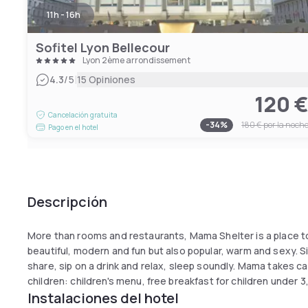
11h - 16h
Sofitel Lyon Bellecour
Lyon 2ème arrondissement
|
4.3
/5
15 Opiniones
120 
Cancelación gratuita
-
34
%
180 €
por la noch
Pago en el hotel
Descripción
More than rooms and restaurants, Mama Shelter is a place to 
beautiful, modern and fun but also popular, warm and sexy. S
share, sip on a drink and relax, sleep soundly. Mama takes car
children: children's menu, free breakfast for children under 3
Instalaciones del hotel