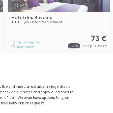
10h - 14h
Hôtel des Savoies
Lyon 2ème arrondissement
€
73 €
Cancelación gratuita
e
-
24
%
95 €
por la noche
Pago en el hotel
live and meet, a real urban refuge that is
it back on our sofas and enjoy our dishes to
e of it all! We even have options for your
, free baby crib on request.