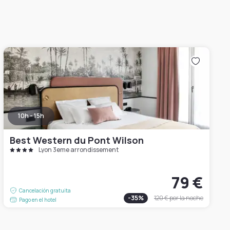
10h - 15h
Best Western du Pont Wilson
Lyon 3eme arrondissement
79 €
Cancelación gratuita
-
35
%
120 €
por la noche
Pago en el hotel