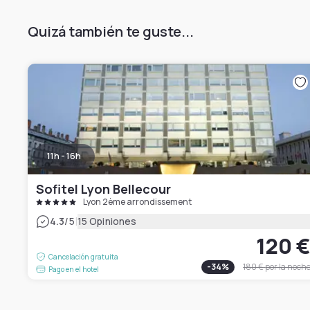
Quizá también te guste...
11h - 16h
Sofitel Lyon Bellecour
Lyon 2ème arrondissement
|
4.3
/5
15 Opiniones
120 
Cancelación gratuita
-
34
%
180 €
por la noch
Pago en el hotel