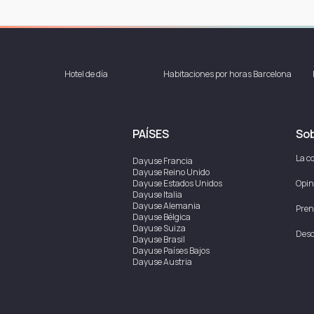
Hotel de día
Habitaciones por horas Barcelona
PAÍSES
Sob
La c
Dayuse
Francia
Dayuse
Reino Unido
Dayuse
Estados Unidos
Opin
Dayuse
Italia
Dayuse
Alemania
Pren
Dayuse
Bélgica
Dayuse
Suiza
Desc
Dayuse
Brasil
Dayuse
Países Bajos
Dayuse
Austria
Dayuse
Australia
Dayuse
Irlanda
Dayuse
Hong Kong
Dayuse
Canadá