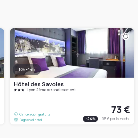
10h - 14h
Hôtel des Savoies
Lyon 2ème arrondissement
€
73 €
Cancelación gratuita
e
-
24
%
95 €
por la noche
Pago en el hotel