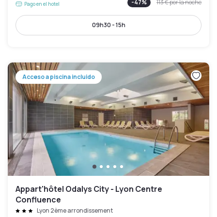
-
47
%
113 €
por la noche
Pago en el hotel
09h30 - 15h
Acceso a piscina incluido
Appart'hôtel Odalys City - Lyon Centre
Confluence
Lyon 2ème arrondissement