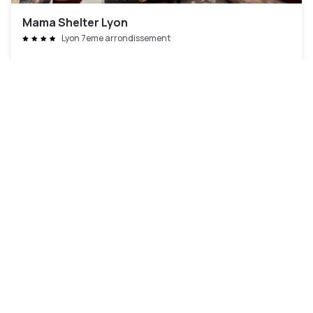
Mama Shelter Lyon
Lyon 7eme arrondissement
79 €
Cancelación gratuita
-
34
%
119 €
por la noche
Pago en el hotel
11h - 16h