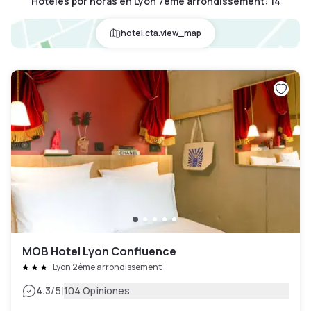
Hoteles por horas en Lyon 7eme arrondissement
:
14
hotel.cta.view_map
MOB Hotel Lyon Confluence
Lyon 2ème arrondissement
|
4.3
/5
104 Opiniones