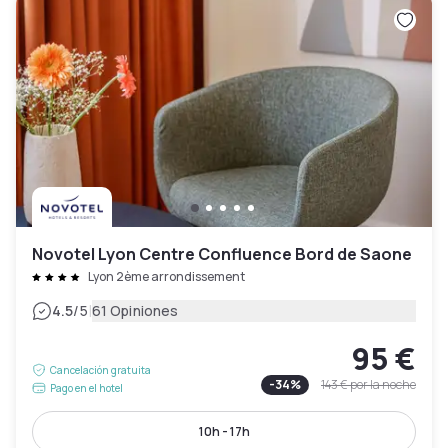
Novotel Lyon Centre Confluence Bord de Saone
Lyon 2ème arrondissement
|
4.5
/5
61 Opiniones
95 €
Cancelación gratuita
-
34
%
143 €
por la noche
Pago en el hotel
10h - 17h