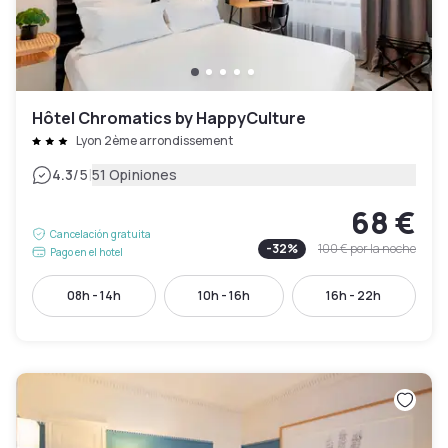
Hôtel Chromatics by HappyCulture
Lyon 2ème arrondissement
|
4.3
/5
51 Opiniones
68 €
Cancelación gratuita
-
32
%
100 €
por la noche
Pago en el hotel
08h - 14h
10h - 16h
16h - 22h