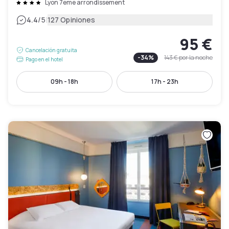
Lyon 7eme arrondissement
|
4.4
/5
127 Opiniones
95 €
Cancelación gratuita
-
34
%
143 €
por la noche
Pago en el hotel
09h - 18h
17h - 23h