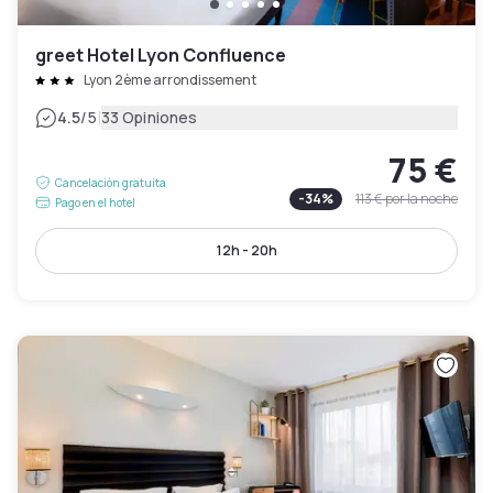
greet Hotel Lyon Confluence
Lyon 2ème arrondissement
|
4.5
/5
33 Opiniones
75 €
Cancelación gratuita
-
34
%
113 €
por la noche
Pago en el hotel
12h - 20h