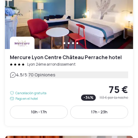
Mercure Lyon Centre Château Perrache hotel
Lyon 2ème arrondissement
|
4.5
/5
70 Opiniones
75 €
Cancelación gratuita
-
34
%
113 €
por la noche
Pago en el hotel
10h - 17h
17h - 23h