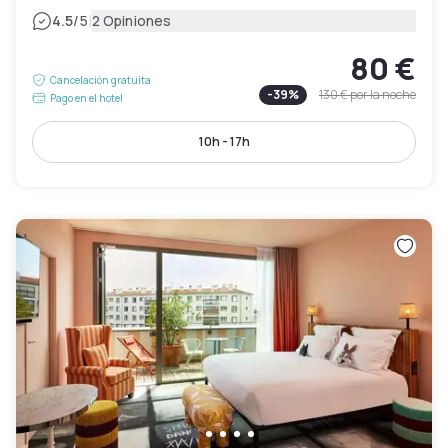
|
4.5
/5
2 Opiniones
80 €
Cancelación gratuita
-
39
%
130 €
por la noche
Pago en el hotel
10h - 17h