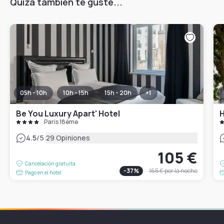
Quizá también te guste...
05h - 10h
10h - 15h
15h - 20h
+
1
Be You Luxury Apart' Hotel
H
Paris 18ème
|
4.5
/5
29 Opiniones
105 €
Cancelación gratuita
-
37
%
165 €
por la noche
Pago en el hotel