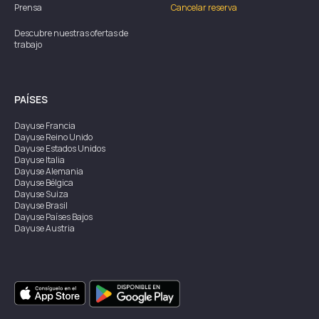
Prensa
Cancelar reserva
Descubre nuestras ofertas de
trabajo
PAÍSES
Dayuse
Francia
Dayuse
Reino Unido
Dayuse
Estados Unidos
Dayuse
Italia
Dayuse
Alemania
Dayuse
Bélgica
Dayuse
Suiza
Dayuse
Brasil
Dayuse
Países Bajos
Dayuse
Austria
Dayuse
Australia
Dayuse
Irlanda
Dayuse
Hong Kong
Dayuse
Canadá
Dayuse
Singapur
Dayuse
Suecia
Dayuse
Tailandia