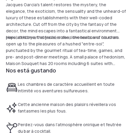
Jacques Garcia's talent restores the mystery, the
elegance, the exoticism, the sensuality and the unheard-of
luxury of these establishments with their well-coded
architecture. Cut off from the city by the fantasy of the
decor, the mind escapes into a fantastical environment
populated by art objects, sofas, loveseats and couches.
Here, at home, the traveler sees the horizon of his room
open up to the pleasures of a hushed "entre-soi",
punctuated by the gourmet ritual of tea-time, games, and
pre- and post-dinner meetings. A small palace of hedonism,
Maison Souquet has 20 rooms including 6 suites with
Nos está gustando
unique decorations.
Les chambres de caractère accueillent en toute
intimité vos aventures sulfureuses.
Cette ancienne maison des plaisirs réveillera vos
fantasmes les plus fous.
Perdez-vous dans l’atmosphère onirique et feutrée
du bar à cocktail.