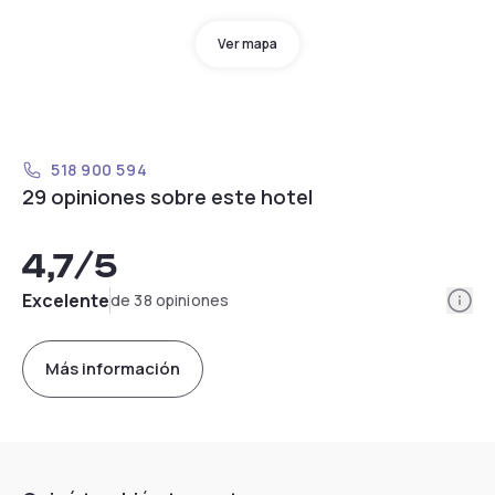
Ver mapa
518 900 594
29 opiniones sobre este hotel
4,7
/5
Info
Excelente
de 38 opiniones
Más información