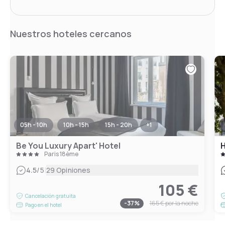
Nuestros hoteles cercanos
05h - 10h
10h - 15h
15h - 20h
+
1
Be You Luxury Apart' Hotel
H
Paris 18ème
|
4.5
/5
29 Opiniones
105 €
Cancelación gratuita
-
37
%
165 €
por la noche
Pago en el hotel