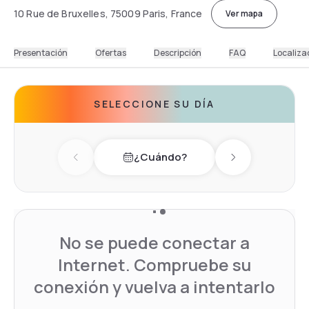
10 Rue de Bruxelles, 75009 Paris, France
Ver mapa
Presentación
Ofertas
Descripción
FAQ
Localiza
SELECCIONE SU DÍA
¿Cuándo?
Previous day
Next day
No se puede conectar a
Internet. Compruebe su
conexión y vuelva a intentarlo