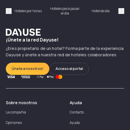
Hoteles para pasar
Habi
Hoteles por horas
Hotel de día
el día
hor
Précédent
Suiv
Dayuse
¡Únete a la red Dayuse!
¿Eres propietario de un hotel? Forma parte de la experiencia
Dayuse y únete a nuestra red de hoteles colaboradores
Únete a nosotros!
Acceso al portal
Sobre nosotros
Ayuda
La compañía
Contacto
Opiniones
Ayuda