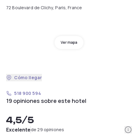
72 Boulevard de Clichy, Paris, France
Ver mapa
Cómo llegar
518 900 594
19 opiniones sobre este hotel
4,5
/5
Info
Excelente
de 29 opiniones