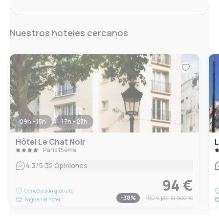
Nuestros hoteles cercanos
09h - 15h
17h - 23h
Hôtel Le Chat Noir
L
Paris 18ème
|
4.3
/5
32 Opiniones
94 €
Cancelación gratuita
-
38
%
150 €
por la noche
Pago en el hotel