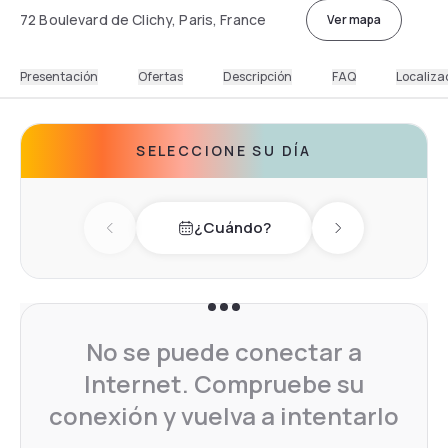
72 Boulevard de Clichy, Paris, France
Ver mapa
Presentación
Ofertas
Descripción
FAQ
Localiza
SELECCIONE SU DÍA
¿Cuándo?
Previous day
Next day
No se puede conectar a
Internet. Compruebe su
conexión y vuelva a intentarlo