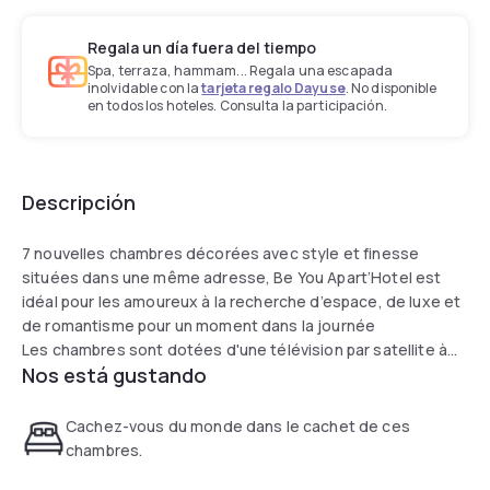
Regala un día fuera del tiempo
Spa, terraza, hammam... Regala una escapada
inolvidable con la
tarjeta regalo Dayuse
. No disponible
en todos los hoteles. Consulta la participación.
Descripción
7 nouvelles chambres décorées avec style et finesse
situées dans une même adresse, Be You Apart’Hotel est
idéal pour les amoureux à la recherche d’espace, de luxe et
de romantisme pour un moment dans la journée
Les chambres sont dotées d'une télévision par satellite à
Nos está gustando
écran plat, d'un lit, d'une salle d'eau avec douche, et WC.
Quartier préféré des voyageurs, l’hôtel se trouve à côté du
Moulin Rouge, de la station de métro Blanche, non loin de
Cachez-vous du monde dans le cachet de ces
l’Opéra Garnier,
chambres.
du Sacré Cœur et du jardin des Tuileries.