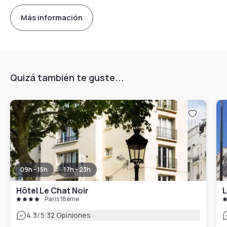
Más información
Quizá también te guste...
09h - 15h
17h - 23h
Hôtel Le Chat Noir
L
Paris 18ème
|
4.3
/5
32 Opiniones