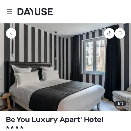
Dayuse
Comparti
Guar
1
/
19
Be You Luxury Apart' Hotel