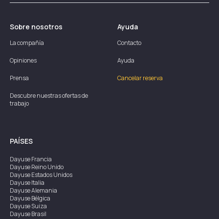
Sobre nosotros
Ayuda
La compañía
Contacto
Opiniones
Ayuda
Prensa
Cancelar reserva
Descubre nuestras ofertas de
trabajo
PAÍSES
Dayuse
Francia
Dayuse
Reino Unido
Dayuse
Estados Unidos
Dayuse
Italia
Dayuse
Alemania
Dayuse
Bélgica
Dayuse
Suiza
Dayuse
Brasil