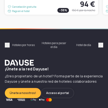
94 €
Cancelación gratuita
-
38
%
150 €
por la noche
Pago en el hotel
Hoteles para pasar
Habi
Hoteles por horas
Hotel de día
el día
hor
Précédent
Suiv
Dayuse
¡Únete a la red Dayuse!
¿Eres propietario de un hotel? Forma parte de la experiencia
Dayuse y únete a nuestra red de hoteles colaboradores
Únete a nosotros!
Acceso al portal