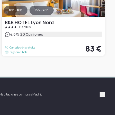
10h - 16h
15h - 20h
B&B HOTEL Lyon Nord
Dardilly
|
4.6
/5
20 Opiniones
83 €
Cancelación gratuita
Pago en el hotel
Habitaciones por horas Madrid
Suivan