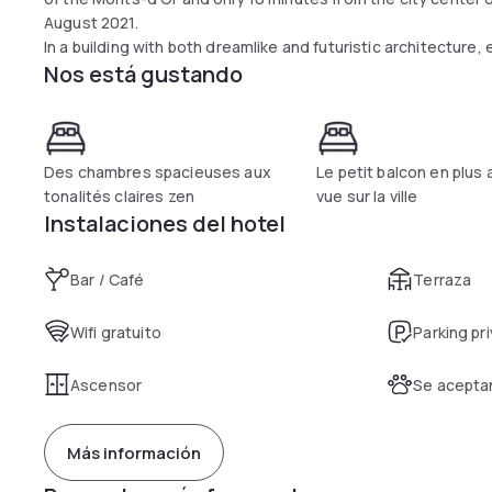
August 2021.
In a building with both dreamlike and futuristic architecture,
Nos está gustando
Des chambres spacieuses aux
Le petit balcon en plus 
tonalités claires zen
vue sur la ville
Instalaciones del hotel
Bar / Café
Terraza
Wifi gratuito
Parking pr
Ascensor
Se acepta
Más información