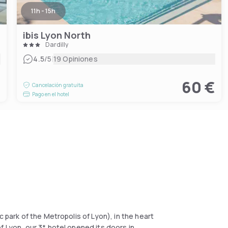
11h - 15h
ibis Lyon North
Dardilly
|
4.5
/5
19 Opiniones
€
60 €
Cancelación gratuita
Pago en el hotel
 park of the Metropolis of Lyon), in the heart
f Lyon, our 3* hotel opened its doors in