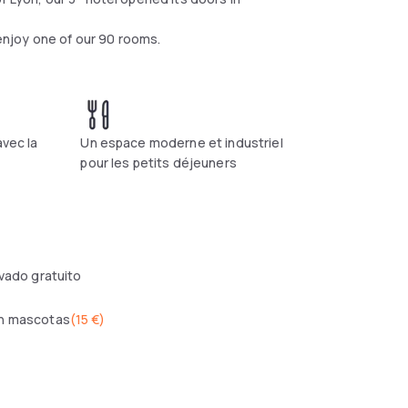
 enjoy one of our 90 rooms.
avec la
Un espace moderne et industriel
pour les petits déjeuners
ivado gratuito
n mascotas
(
15 €
)