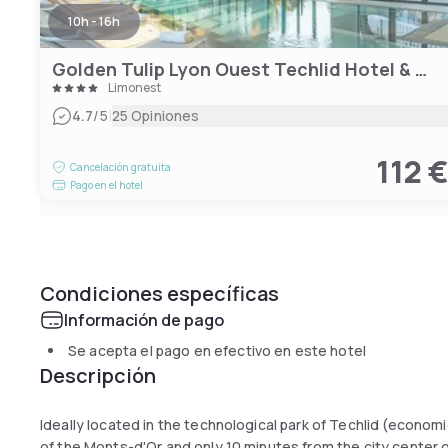
10h - 16h
Golden Tulip Lyon Ouest Techlid Hotel & Spa
Limonest
|
4.7
/5
25 Opiniones
112 
Cancelación gratuita
Pago en el hotel
Condiciones específicas
Información de pago
Se acepta el pago en efectivo en este hotel
Descripción
Ideally located in the technological park of Techlid (economic
of the Monts-d'Or and only 10 minutes from the city center o