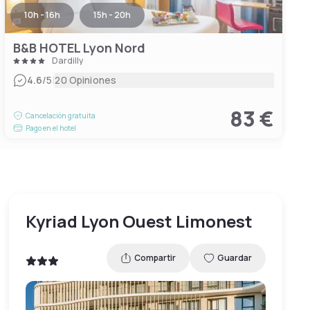
10h - 16h
15h - 20h
B&B HOTEL Lyon Nord
Dardilly
|
4.6
/5
20 Opiniones
83 €
Cancelación gratuita
Pago en el hotel
Kyriad Lyon Ouest Limonest
Compartir
Guardar