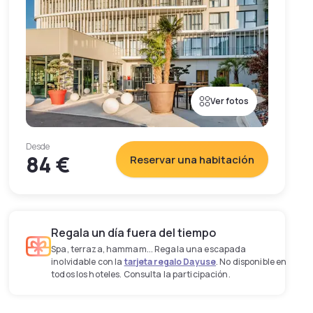
Ver fotos
Desde
84 €
Reservar una habitación
Regala un día fuera del tiempo
Spa, terraza, hammam... Regala una escapada
inolvidable con la
tarjeta regalo Dayuse
. No disponible en
todos los hoteles. Consulta la participación.