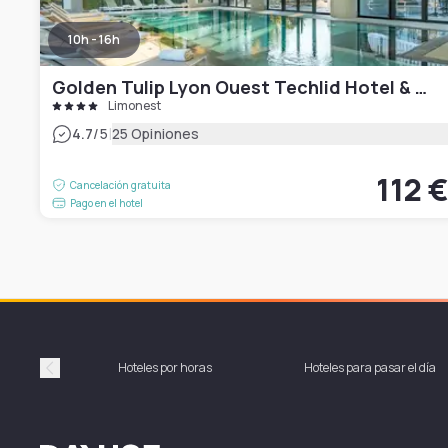
10h - 16h
Golden Tulip Lyon Ouest Techlid Hotel & Spa
Limonest
|
4.7
/5
25 Opiniones
112 
Cancelación gratuita
Pago en el hotel
Hoteles por horas
Hoteles para pasar el día
Précédent