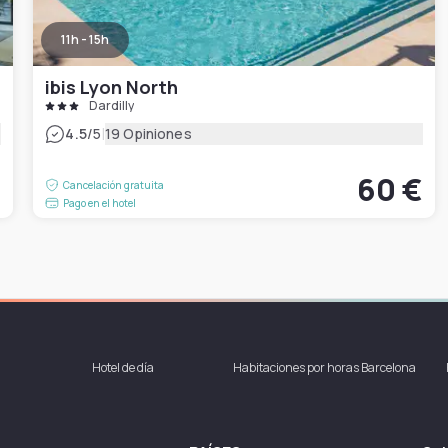
11h - 15h
ibis Lyon North
Dardilly
|
4.5
/5
19 Opiniones
€
60 €
Cancelación gratuita
Pago en el hotel
Hotel de día
Habitaciones por horas Barcelona