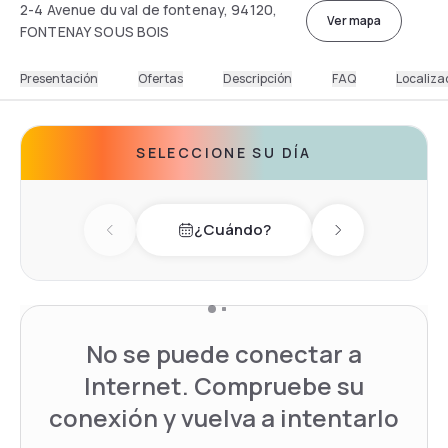
2-4 Avenue du val de fontenay, 94120,
Ver mapa
FONTENAY SOUS BOIS
Presentación
Ofertas
Descripción
FAQ
Localiza
SELECCIONE SU DÍA
¿Cuándo?
Previous day
Next day
No se puede conectar a
Internet. Compruebe su
conexión y vuelva a intentarlo