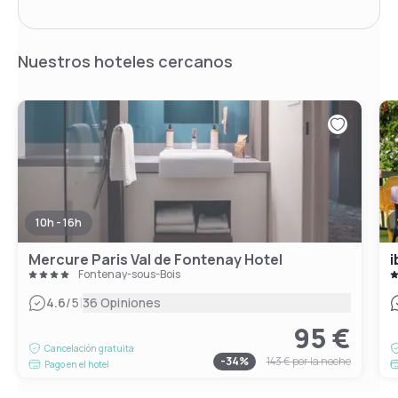
Nuestros hoteles cercanos
10h - 16h
Mercure Paris Val de Fontenay Hotel
i
Fontenay-sous-Bois
|
4.6
/5
36 Opiniones
95 €
Cancelación gratuita
-
34
%
143 €
por la noche
Pago en el hotel