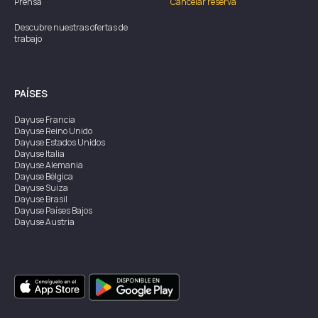
Prensa
Cancelar reserva
Descubre nuestras ofertas de
trabajo
PAÍSES
Dayuse
Francia
Dayuse
Reino Unido
Dayuse
Estados Unidos
Dayuse
Italia
Dayuse
Alemania
Dayuse
Bélgica
Dayuse
Suiza
Dayuse
Brasil
Dayuse
Países Bajos
Dayuse
Austria
Dayuse
Australia
Dayuse
Irlanda
Dayuse
Hong Kong
Dayuse
Canadá
Dayuse
Singapur
Dayuse
Suecia
Dayuse
Tailandia
Dayuse
Portugal