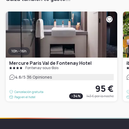
10h - 16h
Mercure Paris Val de Fontenay Hotel
i
Fontenay-sous-Bois
|
4.6
/5
36 Opiniones
95 €
Cancelación gratuita
-
34
%
143 €
por la noche
Pago en el hotel