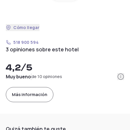
Cómo llegar
518 900 594
3 opiniones sobre este hotel
4,2
/5
Info
Muy bueno
de 10 opiniones
Más información
Quizá también te guste...