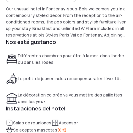
Our unusual hotel in Fontenay-sous-Bois welcomes you in a
contemporary styled decor. From the reception to the air-
conditioned rooms, the pop colors and stylish furniture liven
up your stay. Breakfast and unlimited WIFI are included in all
reservations at ibis Styles Paris Val de Fontenay. Adjoining
Nos está gustando
the hotel, Resto Novo warmly welcomes you every day of
the week.
Différentes chambres pour être à la mer, dans l’herbe
ou dans les roses
Le petit-déjeuner inclus récompensera les lève-tôt
La décoration colorée va vous mettre des paillettes
dans les yeux
Instalaciones del hotel
Salas de reuniones
Ascensor
Se aceptan mascotas
(
8 €
)