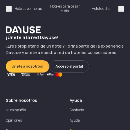
Hoteles para pasar
Habi
Hoteles por horas
Hotel de día
el día
hor
Précédent
Suiv
Dayuse
¡Únete a la red Dayuse!
¿Eres propietario de un hotel? Forma parte de la experiencia
Dayuse y únete a nuestra red de hoteles colaboradores
Únete a nosotros!
Acceso al portal
Sobre nosotros
Ayuda
La compañía
Contacto
Opiniones
Ayuda