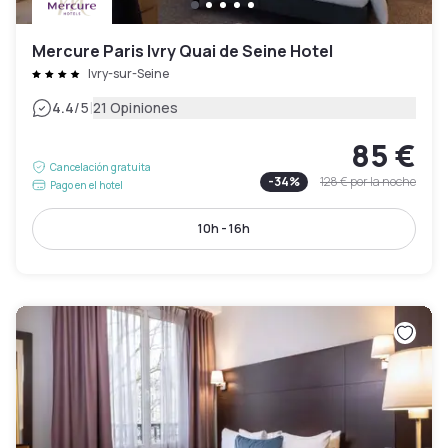
Mercure Paris Ivry Quai de Seine Hotel
Ivry-sur-Seine
|
4.4
/5
21 Opiniones
85 €
Cancelación gratuita
-
34
%
128 €
por la noche
Pago en el hotel
10h - 16h