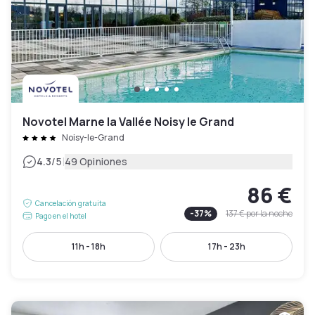
Novotel Marne la Vallée Noisy le Grand
Noisy-le-Grand
|
4.3
/5
49 Opiniones
86 €
Cancelación gratuita
-
37
%
137 €
por la noche
Pago en el hotel
11h - 18h
17h - 23h