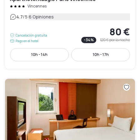
Vincennes
|
4.7
/5
6 Opiniones
80 €
Cancelación gratuita
-
34
%
120 €
por la noche
Pago en el hotel
10h - 14h
10h - 17h