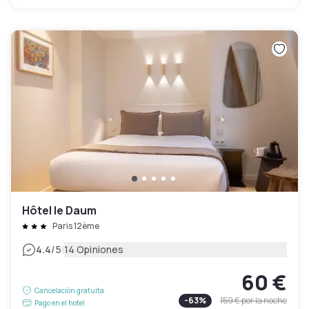
Hôtel le Daum
Paris 12ème
|
4.4
/5
14 Opiniones
60 €
Cancelación gratuita
-
63
%
159 €
por la noche
Pago en el hotel