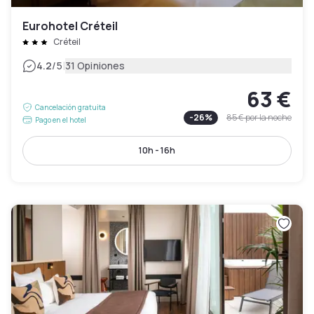
Eurohotel Créteil
Créteil
|
4.2
/5
31 Opiniones
63 €
Cancelación gratuita
-
26
%
85 €
por la noche
Pago en el hotel
10h - 16h