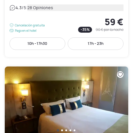
|
4.3
/5
28 Opiniones
59 €
Cancelación gratuita
-
35
%
90 €
por la noche
Pago en el hotel
10h - 17h30
17h - 23h