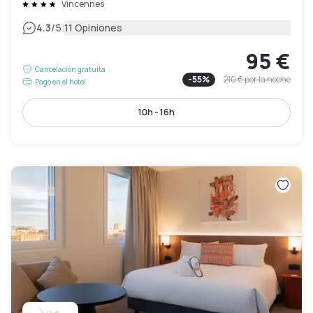
Vincennes
|
4.3
/5
11 Opiniones
95 €
Cancelación gratuita
-
55
%
210 €
por la noche
Pago en el hotel
10h - 16h