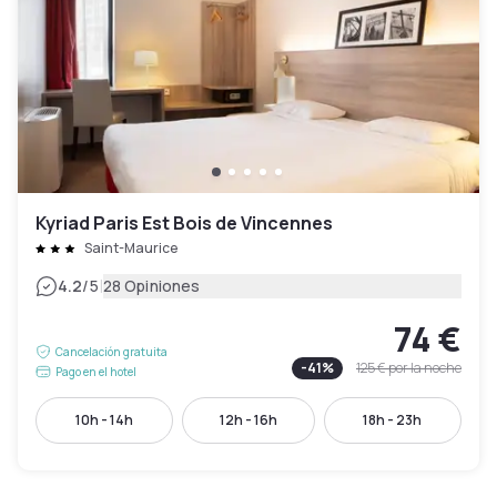
Kyriad Paris Est Bois de Vincennes
Saint-Maurice
|
4.2
/5
28 Opiniones
74 €
Cancelación gratuita
-
41
%
125 €
por la noche
Pago en el hotel
10h - 14h
12h - 16h
18h - 23h