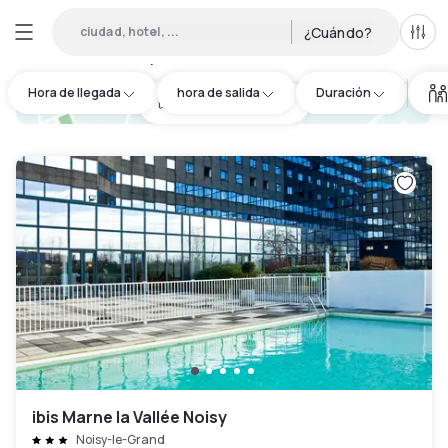
ciudad, hotel, ...
¿Cuándo?
Todo
Hoteles por horas en Val-de-Marne
:
18
Hora de llegada
hora de salida
Duración
hotel.cta.view_map
ibis Marne la Vallée Noisy
Noisy-le-Grand