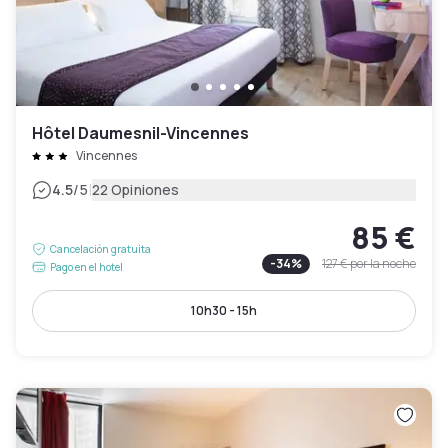
Hôtel Daumesnil-Vincennes
Vincennes
|
4.5
/5
22 Opiniones
85 €
Cancelación gratuita
-
34
%
127 €
por la noche
Pago en el hotel
10h30 - 15h