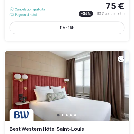
75 €
Cancelación gratuita
-
34
%
113 €
por la noche
Pago en el hotel
11h - 16h
Best Western Hôtel Saint-Louis