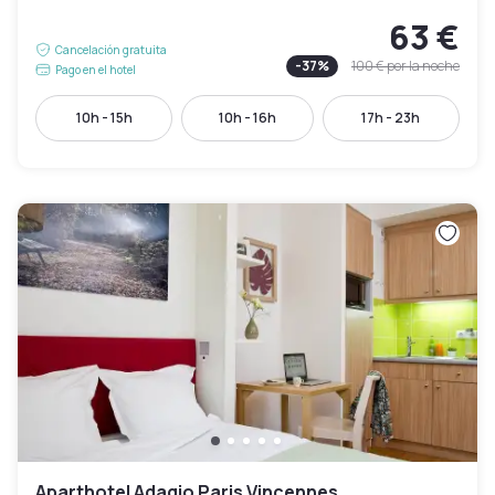
63 €
Cancelación gratuita
-
37
%
100 €
por la noche
Pago en el hotel
10h - 15h
10h - 16h
17h - 23h
Aparthotel Adagio Paris Vincennes