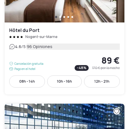
Hôtel du Port
Nogent-sur-Marne
|
4.6
/5
96 Opiniones
89 €
Cancelación gratuita
-
48
%
170 €
por la noche
Pago en el hotel
08h - 14h
10h - 16h
12h - 21h