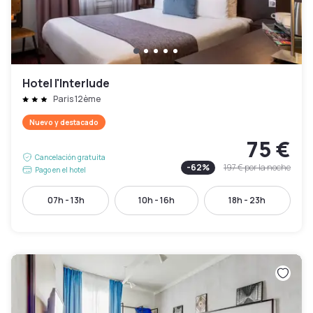
Hotel l'Interlude
Paris 12ème
Nuevo y destacado
75 €
Cancelación gratuita
-
62
%
197 €
por la noche
Pago en el hotel
07h - 13h
10h - 16h
18h - 23h