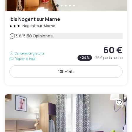
ibis Nogent sur Marne
Nogent-sur-Marne
|
3.8
/5
30 Opiniones
60 €
Cancelación gratuita
-
24
%
78 €
por la noche
Pago en el hotel
10h - 14h