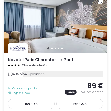
Novotel Paris Charenton-le-Pont
Charenton-le-Pont
|
4.5
/5
34 Opiniones
89 €
Cancelación gratuita
-
34
%
134 €
por la noche
Pago en el hotel
10h - 16h
16h - 22h