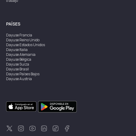
trabajo
PAÍSES
Dayuse
Francia
Dayuse
Reino Unido
Dayuse
Estados Unidos
Dayuse
Italia
Dayuse
Alemania
Dayuse
Bélgica
Dayuse
Suiza
Dayuse
Brasil
Dayuse
Países Bajos
Dayuse
Austria
Dayuse
Australia
Dayuse
Irlanda
Dayuse
Hong Kong
Dayuse
Canadá
Dayuse
Singapur
Dayuse
Suecia
Dayuse
Tailandia
Dayuse
Portugal
Dayuse
Corea
Dayuse
Nueva Zelanda
Dayuse
Turquía