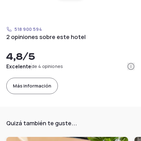
518 900 594
2 opiniones sobre este hotel
4,8
/5
Info
Excelente
de 4 opiniones
Más información
Quizá también te guste...