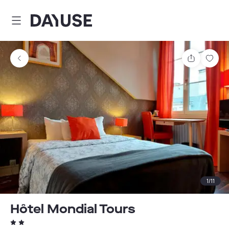
Dayuse
Comparti
Guar
1
/
11
Hôtel Mondial Tours