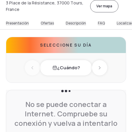
3 Place de la Résistance, 37000 Tours,
Ver mapa
France
Presentación
Ofertas
Descripción
FAQ
Localiza
SELECCIONE SU DÍA
¿Cuándo?
Previous day
Next day
No se puede conectar a
Internet. Compruebe su
conexión y vuelva a intentarlo