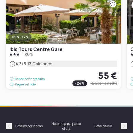
09h - 17h
ibis Tours Centre Gare
Tours
|
4.3
/5
13 Opiniones
55 €
Cancelación gratuita
-
24
%
72 €
por la noche
Pago en el hotel
Hoteles para pasar
Habi
Hoteles por horas
Hotel de día
el día
hor
Précédent
Suiv