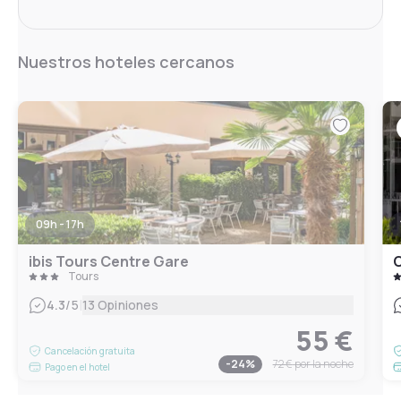
Nuestros hoteles cercanos
09h - 17h
ibis Tours Centre Gare
Tours
|
4.3
/5
13 Opiniones
55 €
Cancelación gratuita
-
24
%
72 €
por la noche
Pago en el hotel