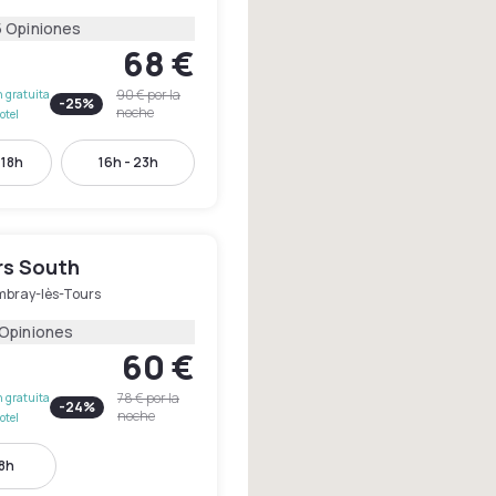
5 Opiniones
68 €
90 €
por la
 gratuita
-
25
%
noche
otel
 18h
16h - 23h
rs South
bray-lès-Tours
 Opiniones
60 €
78 €
por la
 gratuita
-
24
%
noche
otel
18h