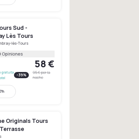
ours Sud -
y Lès Tours
bray-lès-Tours
9 Opiniones
58 €
95 €
por la
 gratuita
-
39
%
noche
otel
17h
e Originals Tours
 Terrasse
s