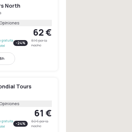
rs North
s
 Opiniones
62 €
81 €
por la
 gratuita
-
24
%
noche
otel
16h
ondial Tours
 Opiniones
61 €
80 €
por la
 gratuita
-
24
%
noche
otel