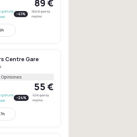
89 €
150 €
por la
 gratuita
-
41
%
noche
otel
16h
rs Centre Gare
s
 Opiniones
55 €
72 €
por la
 gratuita
-
24
%
noche
otel
17h