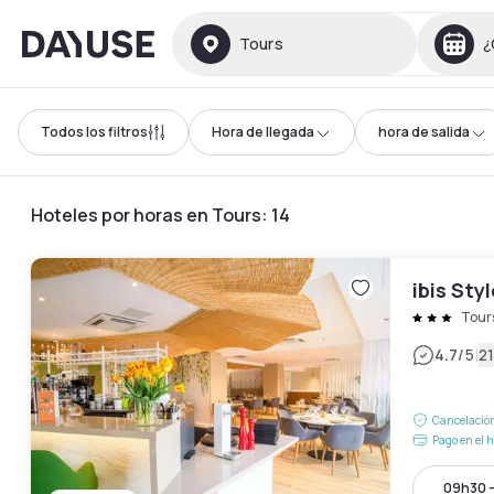
Dayuse
Tours
¿
Todos los filtros
Hora de llegada
hora de salida
Hoteles por horas en Tours
:
14
ibis Sty
Tour
|
4.7
/5
21
Cancelación
Pago en el h
09h30 -