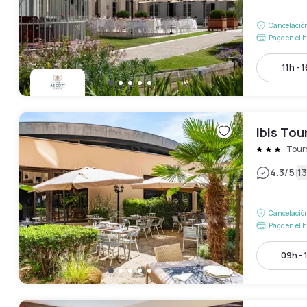
Cancelación
Pago en el h
11h - 
ibis Tou
Tour
|
4.3
/5
13
Cancelación
Pago en el h
09h - 