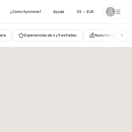
¿Cómo funciona?
Ayuda
ES
•
EUR
ñera
Experiencias de 4 y 5 estrellas
Nuestras mejores pi