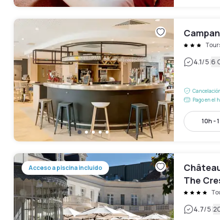
Campani
Tour
|
4.1
/5
6 
Cancelación
Pago en el h
10h - 
Château
Acceso a piscina incluido
The Cre
To
|
4.7
/5
2