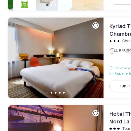
Kyriad T
Chambra
Cham
|
4.5
/5
3
Cancelación
Pago en el h
10h - 
Hotel Th
Nord La
Tour