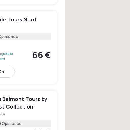
le Tours Nord
s
Opiniones
66 €
 gratuita
otel
17h
 Belmont Tours by
st Collection
urs
0 Opiniones