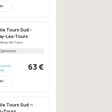
15h
le Tours Sud -
y-Les-Tours
bray-lès-Tours
 Opiniones
63 €
 gratuita
otel
15h
le Tours Sud ~
s-Tours