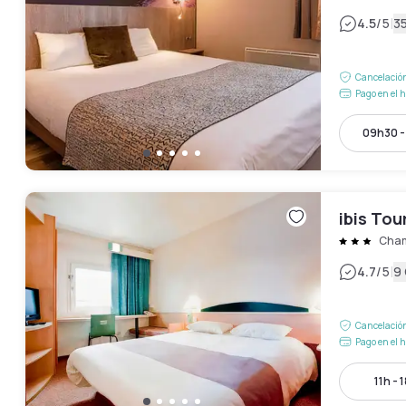
|
4.5
/5
3
Cancelación
Pago en el h
09h30 -
ibis Tou
Cham
|
4.7
/5
9
Cancelación
Pago en el h
11h - 