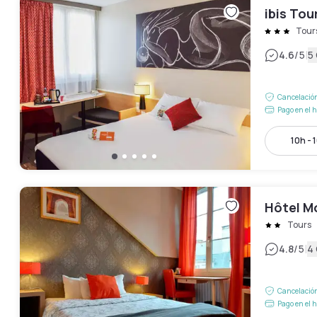
ibis Tou
Tour
|
4.6
/5
5
Cancelación
Pago en el h
10h - 
Hôtel M
Tours
|
4.8
/5
4
Cancelación
Pago en el h