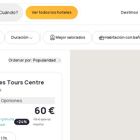
Cuándo?
Ver todos los hoteles
Destinos
Duración
Mejor valorados
Habitación con ba
Ordenar por
:
Popularidad
les Tours Centre
s
 Opiniones
60 €
78 €
por la
 gratuita
-
24
%
noche
otel
 17h