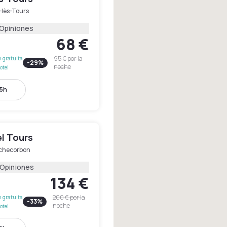
-lès-Tours
 Opiniones
68 €
95 €
por la
 gratuita
-
29
%
noche
otel
15h
el Tours
checorbon
 Opiniones
134 €
200 €
por la
 gratuita
-
33
%
noche
otel