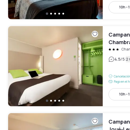
10h - 
Campani
Chambra
Cham
|
4.5
/5
2
Cancelación
Pago en el h
10h - 
Campani
Joué-Le