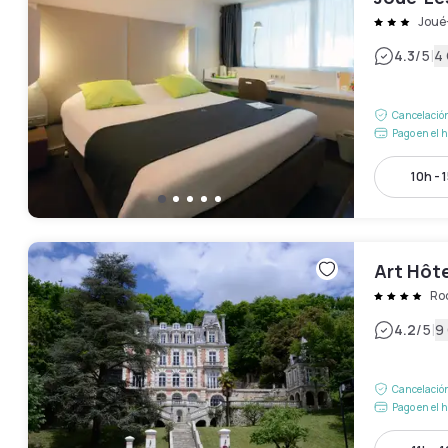
Joué
|
4.3
/5
4
Cancelación
Pago en el h
10h - 
Art Hôt
Ro
|
4.2
/5
9
Cancelación
Pago en el h