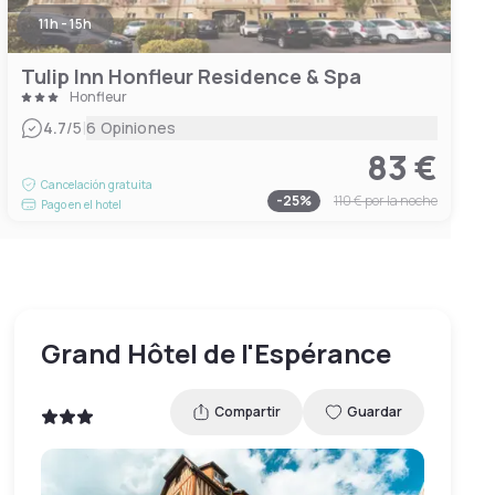
11h - 15h
Tulip Inn Honfleur Residence & Spa
Honfleur
|
4.7
/5
6 Opiniones
83 €
Cancelación gratuita
-
25
%
110 €
por la noche
Pago en el hotel
Grand Hôtel de l'Espérance
Compartir
Guardar