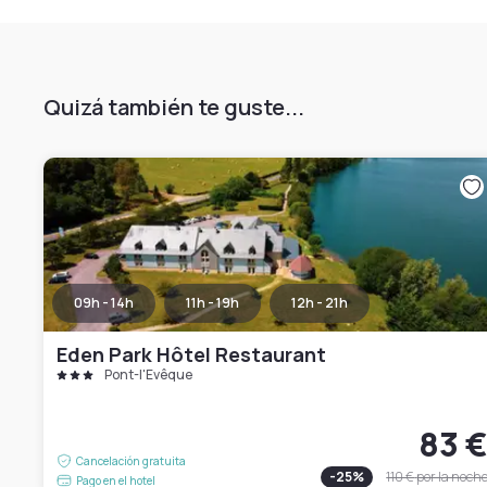
Quizá también te guste...
09h - 14h
11h - 19h
12h - 21h
Eden Park Hôtel Restaurant
Pont-l'Évêque
83 
Cancelación gratuita
-
25
%
110 €
por la noch
Pago en el hotel