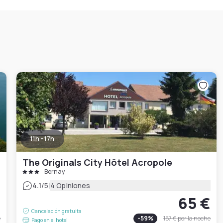
11h - 17h
The Originals City Hôtel Acropole
Bernay
|
4.1
/5
4 Opiniones
€
65 €
Cancelación gratuita
e
-
59
%
157 €
por la noche
Pago en el hotel