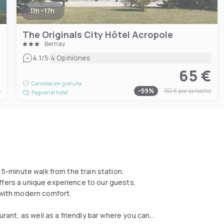
11h - 17h
The Originals City Hôtel Acropole
Bernay
|
4.1
/5
4 Opiniones
€
65 €
Cancelación gratuita
e
-
59
%
157 €
por la noche
Pago en el hotel
 5-minute walk from the train station.
ffers a unique experience to our guests,
 with modern comfort.
aurant, as well as a friendly bar where you can