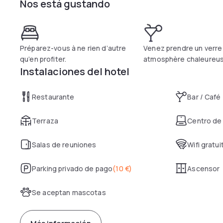
Nos está gustando
enjoy a refreshing drink.
Préparez-vous à ne rien d’autre
Venez prendre un verre
qu’en profiter.
atmosphère chaleureus
Instalaciones del hotel
Restaurante
Bar / Café
Terraza
Centro de
Salas de reuniones
Wifi gratui
Parking privado de pago
(
10 €
)
Ascensor
Se aceptan mascotas