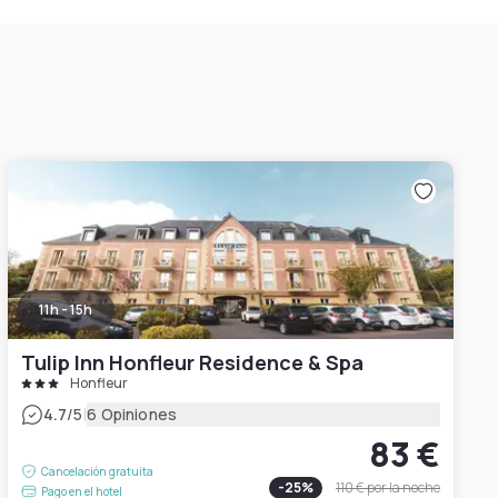
11h - 15h
Tulip Inn Honfleur Residence & Spa
Honfleur
|
4.7
/5
6 Opiniones
83 €
Cancelación gratuita
-
25
%
110 €
por la noche
Pago en el hotel