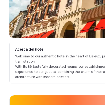
Acerca del hotel
Welcome to our authentic hotel in the heart of Lisieux, j
train station.
With its 86 tastefully decorated rooms, our establishmen
experience to our guests, combining the charm of the reg
architecture with modern comfort.
We are also proud to offer delicious local cuisine in our r
friendly bar where you can enjoy a refreshing drink.