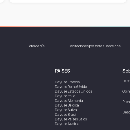
Hotel de día
Habitaciones por horas Barcelona
PAÍSES
Sob
La c
Dayuse
Francia
Dayuse
Reino Unido
Dayuse
Estados Unidos
Opin
Dayuse
Italia
Dayuse
Alemania
Pren
Dayuse
Bélgica
Dayuse
Suiza
Desc
Dayuse
Brasil
Dayuse
Países Bajos
Dayuse
Austria
Dayuse
Australia