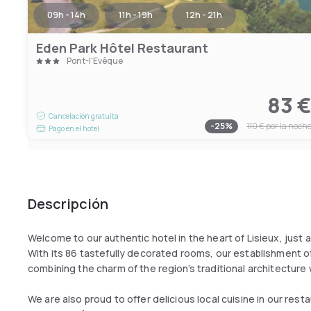
09h - 14h
11h - 19h
12h - 21h
Eden Park Hôtel Restaurant
Pont-l'Évêque
83 
Cancelación gratuita
-
25
%
110 €
por la noch
Pago en el hotel
Descripción
Welcome to our authentic hotel in the heart of Lisieux, just a
With its 86 tastefully decorated rooms, our establishment o
combining the charm of the region’s traditional architecture
We are also proud to offer delicious local cuisine in our rest