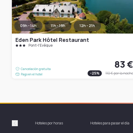
09h - 14h
11h - 19h
12h - 21h
Eden Park Hôtel Restaurant
Pont-l'Évêque
83 
Cancelación gratuita
-
25
%
110 €
por la noch
Pago en el hotel
Hoteles por horas
Hoteles para pasar el día
Précédent