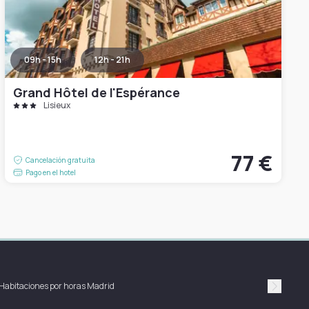
09h - 15h
12h - 21h
Grand Hôtel de l'Espérance
Lisieux
77 €
Cancelación gratuita
Pago en el hotel
Habitaciones por horas Madrid
Suivan