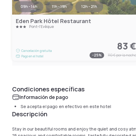
09h - 14h
11h - 19h
12h - 21h
Eden Park Hôtel Restaurant
Pont-l'Évêque
83 
Cancelación gratuita
-
25
%
110 €
por la noch
Pago en el hotel
Condiciones específicas
Información de pago
Se acepta el pago en efectivo en este hotel
Descripción
Stay in our beautiful rooms and enjoy the quiet and cosy atm
25 spacious and comfortable rooms, tastefully decorated a