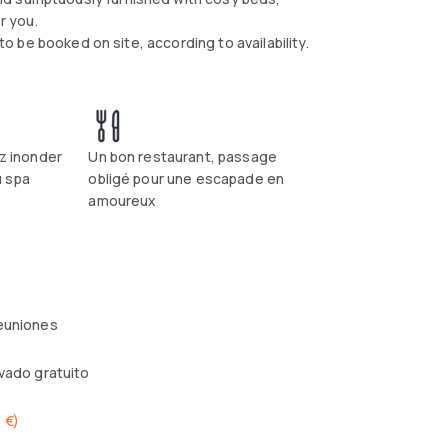
or you.
 to be booked on site, according to availability.
ez inonder
Un bon restaurant, passage
u spa
obligé pour une escapade en
amoureux
reuniones
ivado gratuito
 €
)