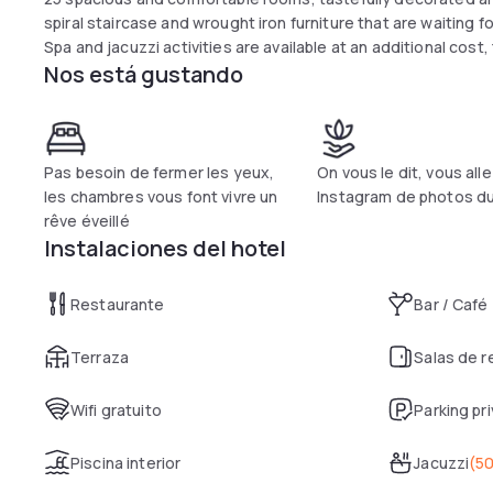
spiral staircase and wrought iron furniture that are waiting f
Spa and jacuzzi activities are available at an additional cost,
Nos está gustando
Pas besoin de fermer les yeux,
On vous le dit, vous all
les chambres vous font vivre un
Instagram de photos d
rêve éveillé
Instalaciones del hotel
Restaurante
Bar / Café
Terraza
Salas de 
Wifi gratuito
Parking pr
Piscina interior
Jacuzzi
(
50