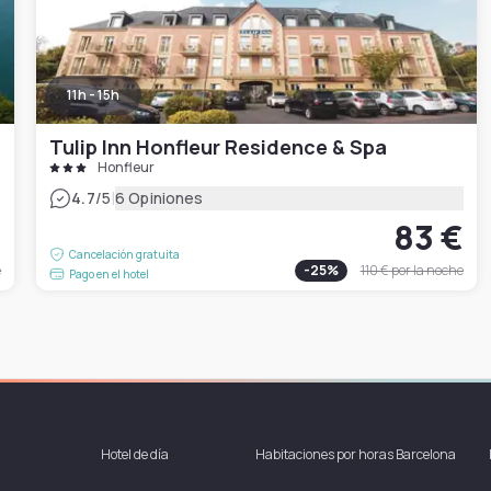
11h - 15h
Tulip Inn Honfleur Residence & Spa
Honfleur
|
4.7
/5
6 Opiniones
€
83 €
Cancelación gratuita
e
-
25
%
110 €
por la noche
Pago en el hotel
Hotel de día
Habitaciones por horas Barcelona