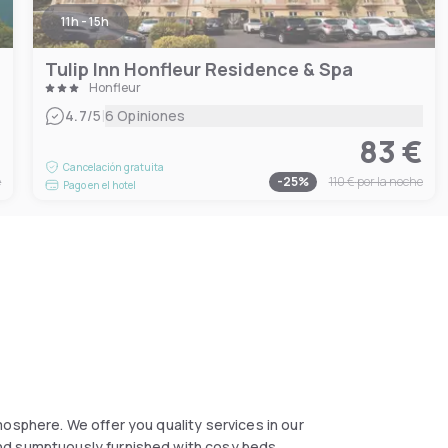
11h - 15h
Tulip Inn Honfleur Residence & Spa
Honfleur
|
4.7
/5
6 Opiniones
€
83 €
Cancelación gratuita
e
-
25
%
110 €
por la noche
Pago en el hotel
osphere. We offer you quality services in our
nd sumptuously furnished with cosy beds,