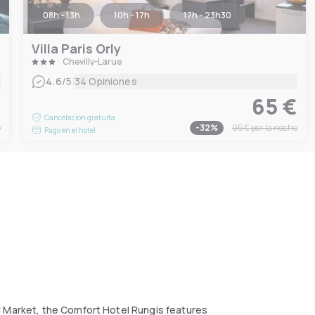
08h - 13h
10h - 17h
17h - 23h30
Villa Paris Orly
Chevilly-Larue
|
4.6
/5
34 Opiniones
€
65 €
Cancelación gratuita
e
-
32
%
95 €
por la noche
Pago en el hotel
l Market, the Comfort Hotel Rungis features