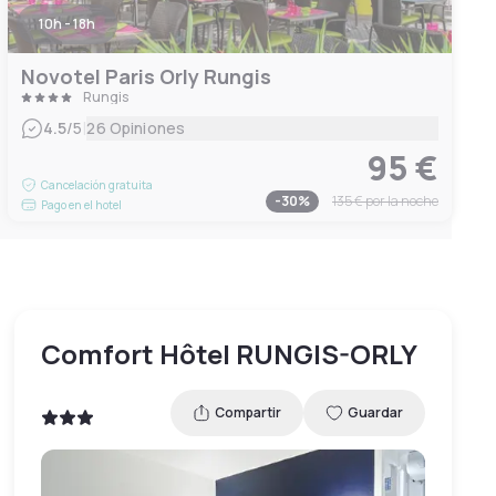
10h - 18h
Novotel Paris Orly Rungis
Rungis
|
4.5
/5
26 Opiniones
95 €
Cancelación gratuita
-
30
%
135 €
por la noche
Pago en el hotel
Comfort Hôtel RUNGIS-ORLY
Compartir
Guardar