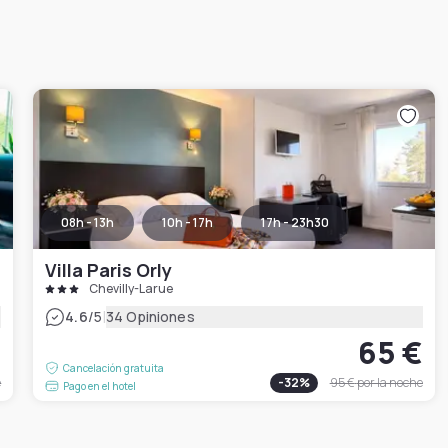
08h - 13h
10h - 17h
17h - 23h30
Villa Paris Orly
Chevilly-Larue
|
4.6
/5
34 Opiniones
€
65 €
Cancelación gratuita
e
-
32
%
95 €
por la noche
Pago en el hotel