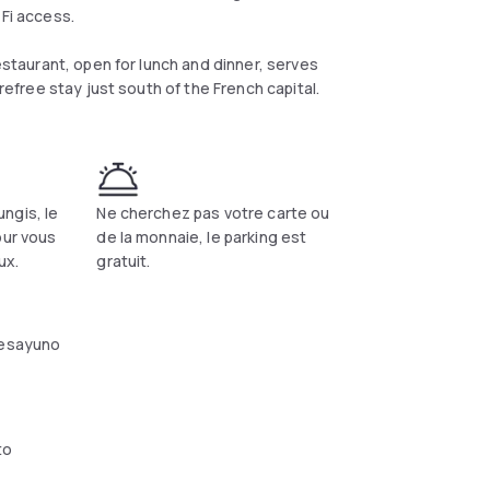
-Fi access.
restaurant, open for lunch and dinner, serves
arefree stay just south of the French capital.
ngis, le
Ne cherchez pas votre carte ou
our vous
de la monnaie, le parking est
ux.
gratuit.
esayuno
to