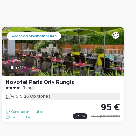
Acceso a piscina incluido
10h - 18h
Novotel Paris Orly Rungis
Rungis
|
4.5
/5
26 Opiniones
95 €
Cancelación gratuita
-
30
%
135 €
por la noche
Pago en el hotel