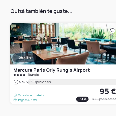
Quizá también te guste...
10h - 18h
Mercure Paris Orly Rungis Airport
Rungis
|
4.5
/5
15 Opiniones
95 
Cancelación gratuita
-
34
%
143 €
por la noch
Pago en el hotel