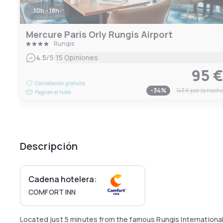
10h - 18h
Mercure Paris Orly Rungis Airport
Rungis
|
4.5
/5
15 Opiniones
95 
Cancelación gratuita
-
34
%
143 €
por la noch
Pago en el hotel
Descripción
Cadena hotelera:
COMFORT INN
Located just 5 minutes from the famous Rungis Internationa