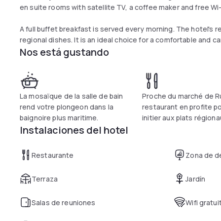
en suite rooms with satellite TV, a coffee maker and free Wi
A full buffet breakfast is served every morning. The hotel's 
regional dishes. It is an ideal choice for a comfortable and c
Nos está gustando
La mosaïque de la salle de bain
Proche du marché de Ru
rend votre plongeon dans la
restaurant en profite p
baignoire plus maritime.
initier aux plats régiona
Instalaciones del hotel
Restaurante
Zona de d
Terraza
Jardín
Salas de reuniones
Wifi gratui