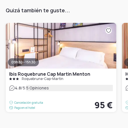
Quizá también te guste...
09h30 - 15h30
Ibis Roquebrune Cap Martin Menton
H
Roquebrune-Cap-Martin
|
4.8
/5
5 Opiniones
95 €
Cancelación gratuita
Pago en el hotel