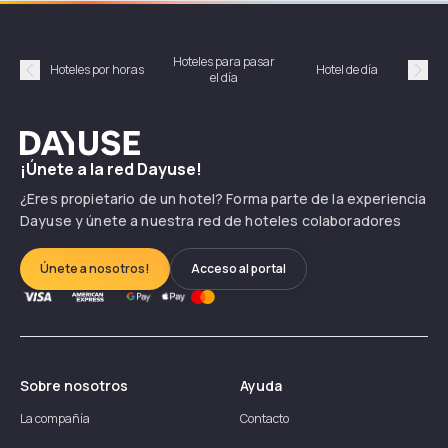
Hoteles para pasar
Habi
Hoteles por horas
Hotel de día
el día
hor
Précédent
Suiv
Dayuse
¡Únete a la red Dayuse!
¿Eres propietario de un hotel? Forma parte de la experiencia
Dayuse y únete a nuestra red de hoteles colaboradores
Únete a nosotros!
Acceso al portal
Sobre nosotros
Ayuda
La compañía
Contacto