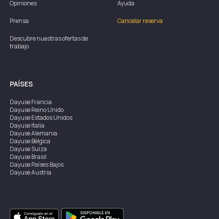
Opiniones
Ayuda
Prensa
Cancelar reserva
Descubre nuestras ofertas de
trabajo
PAÍSES
Dayuse
Francia
Dayuse
Reino Unido
Dayuse
Estados Unidos
Dayuse
Italia
Dayuse
Alemania
Dayuse
Bélgica
Dayuse
Suiza
Dayuse
Brasil
Dayuse
Países Bajos
Dayuse
Austria
Dayuse
Australia
Dayuse
Irlanda
Dayuse
Hong Kong
Dayuse
Canadá
Dayuse
Singapur