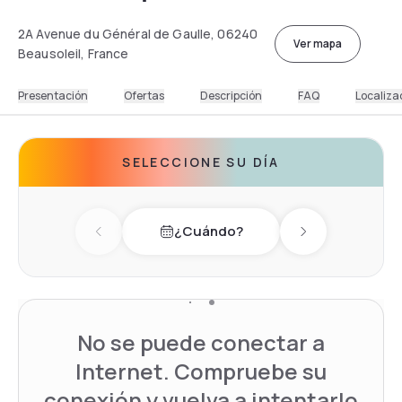
2A Avenue du Général de Gaulle, 06240
Ver mapa
Beausoleil, France
Presentación
Ofertas
Descripción
FAQ
Localiza
SELECCIONE SU DÍA
¿Cuándo?
Previous day
Next day
No se puede conectar a
Internet. Compruebe su
conexión y vuelva a intentarlo