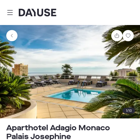
Dayuse
Comparti
Guar
1
/
10
Aparthotel Adagio Monaco
Palais Josephine