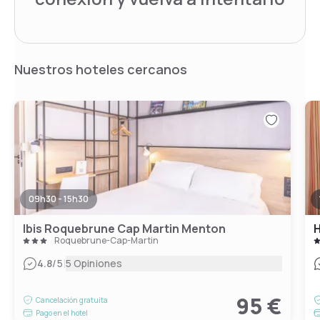
Nuestros hoteles cercanos
09h30 - 15h30
Ibis Roquebrune Cap Martin Menton
H
Roquebrune-Cap-Martin
|
4.8
/5
5 Opiniones
95 €
Cancelación gratuita
Pago en el hotel