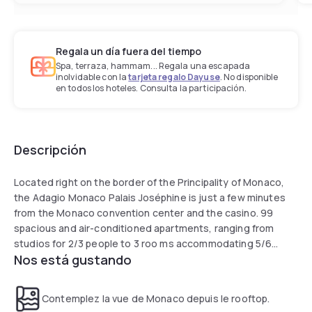
Regala un día fuera del tiempo
Spa, terraza, hammam... Regala una escapada
inolvidable con la
tarjeta regalo Dayuse
. No disponible
en todos los hoteles. Consulta la participación.
Descripción
Located right on the border of the Principality of Monaco,
the Adagio Monaco Palais Joséphine is just a few minutes
from the Monaco convention center and the casino. 99
spacious and air-conditioned apartments, ranging from
studios for 2/3 people to 3 roo ms accommodating 5/6
Nos está gustando
people. The Aparthotel is in the heart of the vibrant Belle
Epoque district of Beausoleil, with its palm tree-lined
pedestrianized street and many shops. A rooftop pool and
Contemplez la vue de Monaco depuis le rooftop.
indoor car park are provided for your convenience.