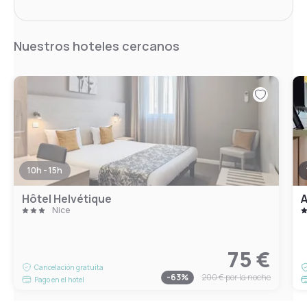
Nuestros hoteles cercanos
10h - 15h
Hôtel Helvétique
A
Nice
75 €
Cancelación gratuita
-
63
%
200 €
por la noche
Pago en el hotel