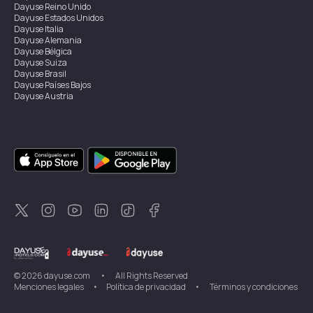
Dayuse
Reino Unido
Dayuse
Estados Unidos
Dayuse
Italia
Dayuse
Alemania
Dayuse
Bélgica
Dayuse
Suiza
Dayuse
Brasil
Dayuse
Países Bajos
Dayuse
Austria
Dayuse
Australia
Dayuse
Irlanda
Dayuse
Hong Kong
Dayuse
Canadá
Dayuse
Singapur
Dayuse
Suecia
Dayuse
Tailandia
Dayuse
Portugal
Dayuse
Corea
Dayuse
Nueva Zelanda
Dayuse
Turquía
©
2026
dayuse.com
•
All Rights Reserved
Menciones legales
•
Política de privacidad
•
Términos y condiciones