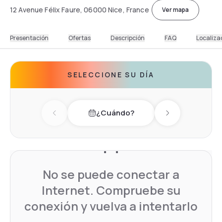
12 Avenue Félix Faure, 06000 Nice, France
Ver mapa
Presentación
Ofertas
Descripción
FAQ
Localiza
SELECCIONE SU DÍA
¿Cuándo?
Previous day
Next day
No se puede conectar a
Internet. Compruebe su
conexión y vuelva a intentarlo