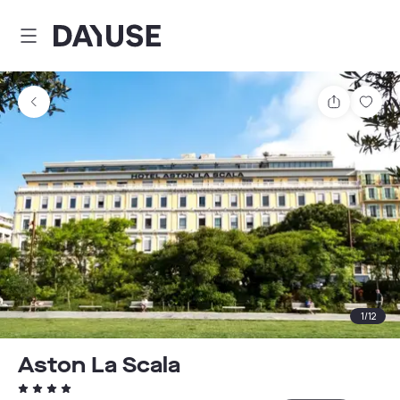
Dayuse
Comparti
Guar
1
/
12
Aston La Scala