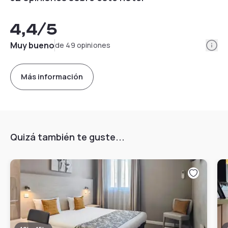
4,4
/5
Info
Muy bueno
de 49 opiniones
Más información
Quizá también te guste...