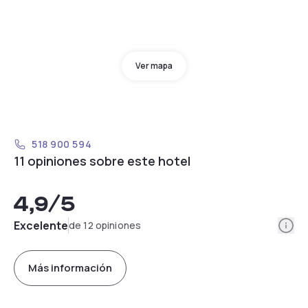
Ver mapa
518 900 594
11 opiniones sobre este hotel
4,9
/5
Info
Excelente
de 12 opiniones
Más información