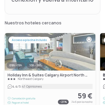
Nuestros hoteles cercanos
Acceso a piscina incluido
09h - 15h
10h - 16h
Holiday Inn & Suites Calgary Airport North by IHG
Northeast Calgary
|
4.4
/5
41 Opiniones
59 €
Cancelación gratuita
-
21
%
74 €
por la noche
Pago en el hotel