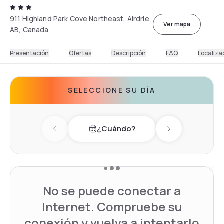
911 Highland Park Cove Northeast, Airdrie,
Ver mapa
AB, Canada
Presentación
Ofertas
Descripción
FAQ
Localiza
SELECCIONE SU DÍA
¿Cuándo?
Previous day
Next day
No se puede conectar a
Internet. Compruebe su
conexión y vuelva a intentarlo