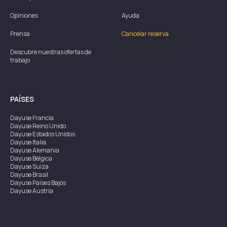
Opiniones
Ayuda
Prensa
Cancelar reserva
Descubre nuestras ofertas de
trabajo
PAÍSES
Dayuse
Francia
Dayuse
Reino Unido
Dayuse
Estados Unidos
Dayuse
Italia
Dayuse
Alemania
Dayuse
Bélgica
Dayuse
Suiza
Dayuse
Brasil
Dayuse
Países Bajos
Dayuse
Austria
Dayuse
Australia
Dayuse
Irlanda
Dayuse
Hong Kong
Dayuse
Canadá