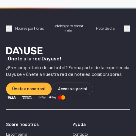
Hoteles para pasar
Habi
Hoteles por horas
Hotel de día
el día
hor
Précédent
Suiv
Dayuse
¡Únete a la red Dayuse!
¿Eres propietario de un hotel? Forma parte de la experiencia
Dayuse y únete a nuestra red de hoteles colaboradores
Únete a nosotros!
Acceso al portal
Sobre nosotros
Ayuda
La compañía
Contacto