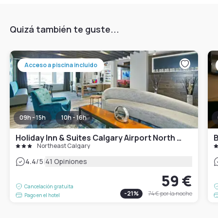
Quizá también te guste...
Acceso a piscina incluido
09h - 15h
10h - 16h
Holiday Inn & Suites Calgary Airport North by IHG
Northeast Calgary
|
4.4
/5
41 Opiniones
59 €
Cancelación gratuita
-
21
%
74 €
por la noche
Pago en el hotel