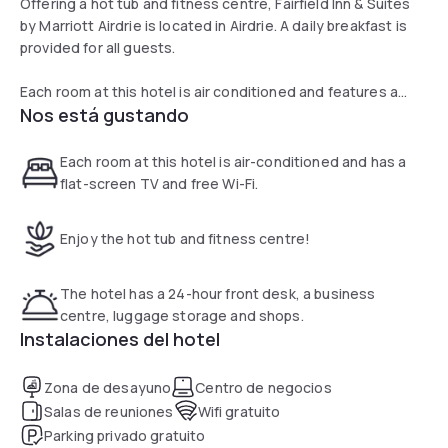
Offering a hot tub and fitness centre, Fairfield Inn & Suites
by Marriott Airdrie is located in Airdrie. A daily breakfast is
provided for all guests.
Each room at this hotel is air conditioned and features a
Nos está gustando
flat-screen TV. Some rooms include a seating area to relax
in after a busy day. All rooms come with a private bathroom.
Days Inn & Suites Airdrie features free WiFi throughout the
Each room at this hotel is air-conditioned and has a
property.
flat-screen TV and free Wi-Fi.
There is a 24-hour front desk, a business centre, luggage
Enjoy the hot tub and fitness centre!
storage space and shops at the property.
CrossIron Mills is 11 km from Days Inn & Suites Airdrie, while
The hotel has a 24-hour front desk, a business
CrossIron Mill is 2.1 km away. The nearest airport is Calgary
centre, luggage storage and shops.
International Airport, 19 km from the property.
Instalaciones del hotel
Zona de desayuno
Centro de negocios
Salas de reuniones
Wifi gratuito
Parking privado gratuito