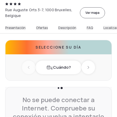
Rue Auguste Orts 3-7, 1000 Bruxelles,
Ver mapa
Belgique
Presentación
Ofertas
Descripción
FAQ
Localiza
SELECCIONE SU DÍA
¿Cuándo?
Previous day
Next day
No se puede conectar a
Internet. Compruebe su
conexión y vuelva a intentarlo