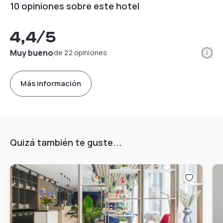
10 opiniones sobre este hotel
4,4
/5
Info
Muy bueno
de 22 opiniones
Más información
Quizá también te guste...