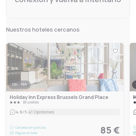
Nuestros hoteles cercanos
11h - 16h
Holiday Inn Express Brussels Grand Place
H
Bruxelles
|
4.6
/5
41 Opiniones
85 €
Cancelación gratuita
Pago en el hotel