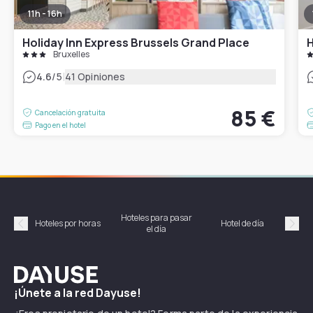
11h - 16h
Holiday Inn Express Brussels Grand Place
H
Bruxelles
|
4.6
/5
41 Opiniones
85 €
Cancelación gratuita
Pago en el hotel
Hoteles para pasar
Habi
Hoteles por horas
Hotel de día
el día
hor
Précédent
Suiv
Dayuse
¡Únete a la red Dayuse!