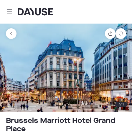
Dayuse
Comparti
Guar
1
/
11
Brussels Marriott Hotel Grand
Place