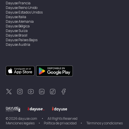
Dayuse
Francia
Dayuse
Reino Unido
Dayuse
Estados Unidos
Dayuse
Italia
Dayuse
Alemania
Dayuse
Bélgica
Dayuse
Suiza
Dayuse
Brasil
Dayuse
Países Bajos
Dayuse
Austria
Dayuse
Australia
Dayuse
Irlanda
Dayuse
Hong Kong
Dayuse
Canadá
Dayuse
Singapur
Dayuse
Suecia
Dayuse
Tailandia
Dayuse
Portugal
Dayuse
Corea
Dayuse
Nueva Zelanda
Dayuse
Turquía
©
2026
dayuse.com
•
All Rights Reserved
Menciones legales
•
Política de privacidad
•
Términos y condiciones