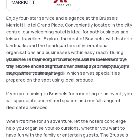
MARRIOTT
Enjoy four-star service and elegance at the Brussels
Marriott Hotel Grand Place. Conveniently located in the city
centre, our welcoming hotel is ideal for both business and
leisure travellers. Explore the best of Brussels, with historic
landmarks and the headquarters of international
organisations and businesses within easy reach. During
your stay in their elegant hotel, you will be welcomed by
Make your cosy room a haven of peace, with views of the
their experienced staff, who will be happy to help you with
city skyline and thoughtful amenities. Take time to enjoy a
any queries you may have.
meal in their restaurant-grill, which serves specialities
prepared on the spot using local produce.
If you are coming to Brussels for a meeting or an event, you
will appreciate our refined spaces and our full range of
dedicated services.
When it's time for an adventure, let the hotel's concierge
help you organise your excursions, whether you want to
have fun with the family or entertain guests. The Brussels