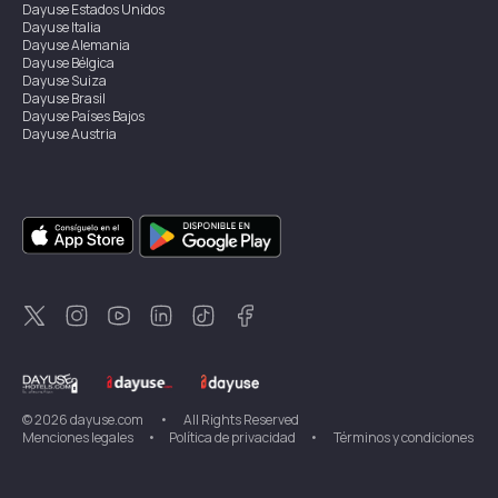
Dayuse
Estados Unidos
Dayuse
Italia
Dayuse
Alemania
Dayuse
Bélgica
Dayuse
Suiza
Dayuse
Brasil
Dayuse
Países Bajos
Dayuse
Austria
Dayuse
Australia
Dayuse
Irlanda
Dayuse
Hong Kong
Dayuse
Canadá
Dayuse
Singapur
Dayuse
Suecia
Dayuse
Tailandia
Dayuse
Portugal
Dayuse
Corea
Dayuse
Nueva Zelanda
Dayuse
Turquía
©
2026
dayuse.com
•
All Rights Reserved
Menciones legales
•
Política de privacidad
•
Términos y condiciones