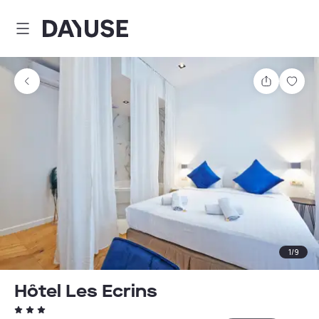
Dayuse
Comparti
Guar
1
/
9
Hôtel Les Ecrins