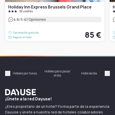
Holiday Inn Express Brussels Grand Place
H
Bruxelles
|
4.6
/5
41 Opiniones
85 €
Cancelación gratuita
Pago en el hotel
Hoteles para pasar
Habi
Hoteles por horas
Hotel de día
el día
hor
Précédent
Suiv
Dayuse
¡Únete a la red Dayuse!
¿Eres propietario de un hotel? Forma parte de la experiencia
Dayuse y únete a nuestra red de hoteles colaboradores