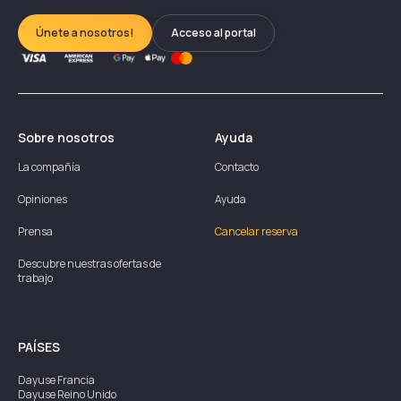
Únete a nosotros!
Acceso al portal
Sobre nosotros
Ayuda
La compañía
Contacto
Opiniones
Ayuda
Prensa
Cancelar reserva
Descubre nuestras ofertas de
trabajo
PAÍSES
Dayuse
Francia
Dayuse
Reino Unido