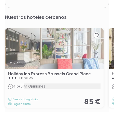
Nuestros hoteles cercanos
11h - 16h
Holiday Inn Express Brussels Grand Place
H
Bruxelles
|
4.6
/5
41 Opiniones
85 €
Cancelación gratuita
Pago en el hotel