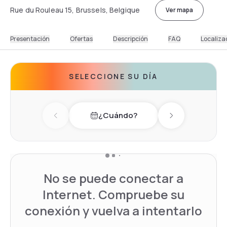
Rue du Rouleau 15, Brussels, Belgique
Ver mapa
Presentación
Ofertas
Descripción
FAQ
Localiza
SELECCIONE SU DÍA
¿Cuándo?
Previous day
Next day
No se puede conectar a
Internet. Compruebe su
conexión y vuelva a intentarlo