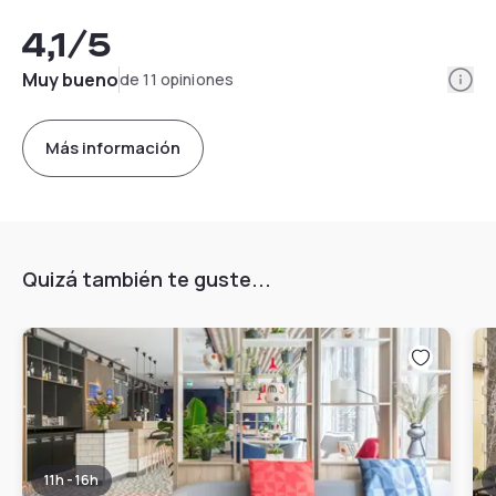
4,1
/5
Info
Muy bueno
de 11 opiniones
Más información
Quizá también te guste...
11h - 16h