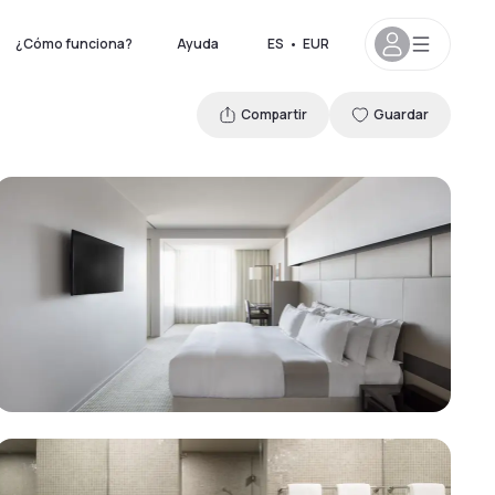
¿Cómo funciona?
Ayuda
ES
•
EUR
Compartir
Guardar