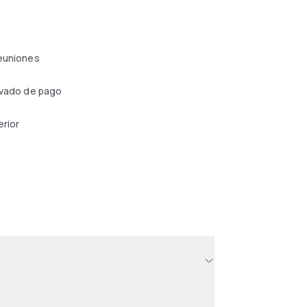
reuniones
ivado de pago
erior