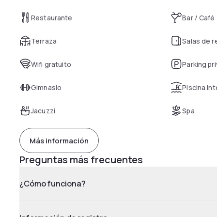
Restaurante
Bar / Café
Terraza
Salas de 
Wifi gratuito
Parking pr
Gimnasio
Piscina int
Jacuzzi
Spa
Más información
Preguntas más frecuentes
¿Cómo funciona?