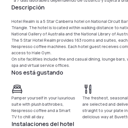
a 7 días laborables dependiendo de tu banco y sujeta a una
Descripción
Hotel Realm is a 5 Star Canberra hotel on National Circuit Ba
Triangle. The hotel is located within walking distance to nat
National Gallery of Australia and the National Library of Austr
The 5 Star Hotel Realm provides 163 rooms and suites, eac
Nespresso coffee machines. Each hotel guest receives com
access to Hale Gym.
On site facilities include fine and casual dining, lounge bars,
spa and virtual service offices.
Nos está gustando
Pamper yourself in your luxurious
The freshest, seasona
suite with plush bathrobes,
are selected and deliv
Nespresso coffee and a Smart
straight to your plate in
TV to chill all day.
delicious way at Buvett
Instalaciones del hotel