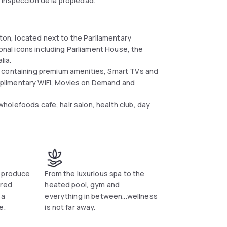
 inspección de la propiedad.
rton, located next to the Parliamentary
ional icons including Parliament House, the
alia.
h containing premium amenities, Smart TVs and
plimentary WiFi, Movies on Demand and
 wholefoods cafe, hair salon, health club, day
l produce
From the luxurious spa to the
ered
heated pool, gym and
 a
everything in between...wellness
e.
is not far away.