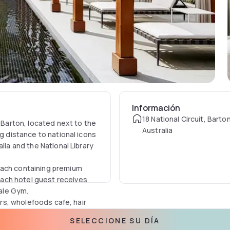
Información
18 National Circuit, Barto
t Barton, located next to the
Australia
ng distance to national icons
lia and the National Library
each containing premium
ach hotel guest receives
ale Gym.
ars, wholefoods cafe, hair
SELECCIONE SU DÍA