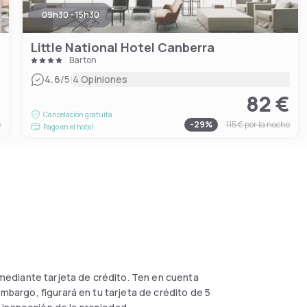
09h30 - 15h30
Little National Hotel Canberra
Barton
|
4.6
/5
4 Opiniones
€
82 €
Cancelación gratuita
e
-
29
%
115 €
por la noche
Pago en el hotel
 mediante tarjeta de crédito. Ten en cuenta
embargo, figurará en tu tarjeta de crédito de 5