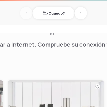
¿Cuándo?
Previous day
Next day
r a Internet. Compruebe su conexión y