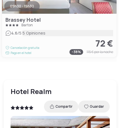
09h30 - 15h30
Brassey Hotel
Barton
|
4.6
/5
5 Opiniones
72 €
Cancelación gratuita
-
38
%
115 €
por la noche
Pago en el hotel
Hotel Realm
Compartir
Guardar