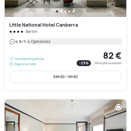
Little National Hotel Canberra
Barton
|
4.6
/5
4 Opiniones
82 €
Cancelación gratuita
-
29
%
115 €
por la noche
Pago en el hotel
09h30 - 15h30