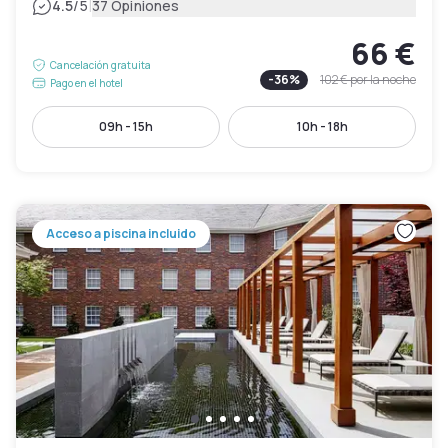
|
4.5
/5
37 Opiniones
66 €
Cancelación gratuita
-
36
%
102 €
por la noche
Pago en el hotel
09h - 15h
10h - 18h
Acceso a piscina incluido