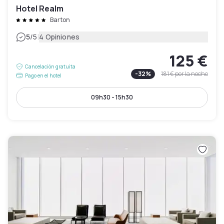
Hotel Realm
Barton
|
5
/5
4 Opiniones
125 €
Cancelación gratuita
-
32
%
181 €
por la noche
Pago en el hotel
09h30 - 15h30