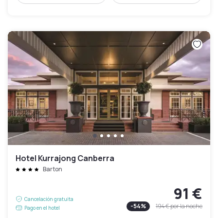
Hotel Kurrajong Canberra
Barton
91 €
Cancelación gratuita
-
54
%
194 €
por la noche
Pago en el hotel