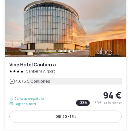
Vibe Hotel Canberra
Canberra Airport
|
4.6
/5
5 Opiniones
94 €
Cancelación gratuita
-
33
%
139 €
por la noche
Pago en el hotel
09h30 - 17h