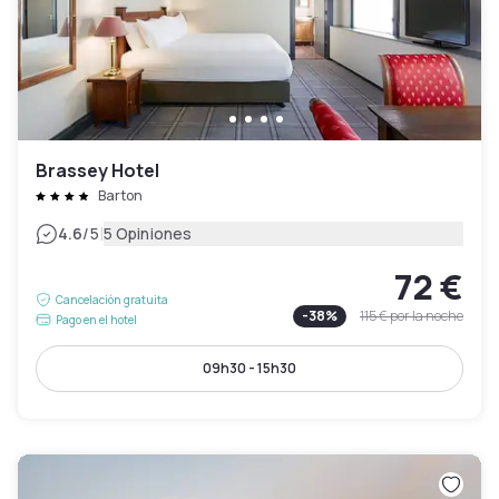
Brassey Hotel
Barton
|
4.6
/5
5 Opiniones
72 €
Cancelación gratuita
-
38
%
115 €
por la noche
Pago en el hotel
09h30 - 15h30