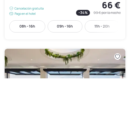
66 €
Cancelación gratuita
-
34
%
99 €
por la noche
Pago en el hotel
08h - 16h
09h - 16h
11h - 20h
Burbury Hotel