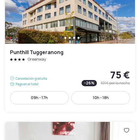
Punthill Tuggeranong
Greenway
75 €
Cancelación gratuita
-
26
%
101 €
por la noche
Pago en el hotel
09h - 17h
10h - 18h