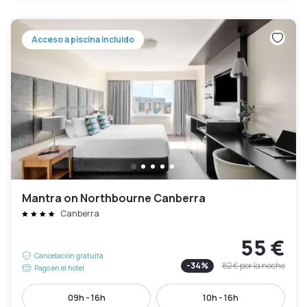
Acceso a piscina incluido
Mantra on Northbourne Canberra
Canberra
55 €
Cancelación gratuita
-
34
%
82 €
por la noche
Pago en el hotel
09h - 16h
10h - 16h