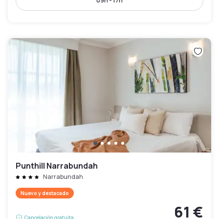
09h - 17h
Punthill Narrabundah
Narrabundah
Nuevo y destacado
61 €
Cancelación gratuita