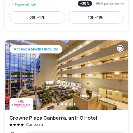
-
38
%
96 €
por la noche
Pago en el hotel
09h - 17h
10h - 18h
Acceso a piscina incluido
Crowne Plaza Canberra, an IHG Hotel
Canberra