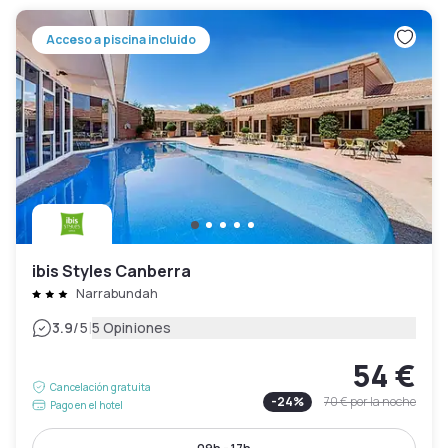
Acceso a piscina incluido
ibis Styles Canberra
Narrabundah
|
3.9
/5
5 Opiniones
54 €
Cancelación gratuita
-
24
%
70 €
por la noche
Pago en el hotel