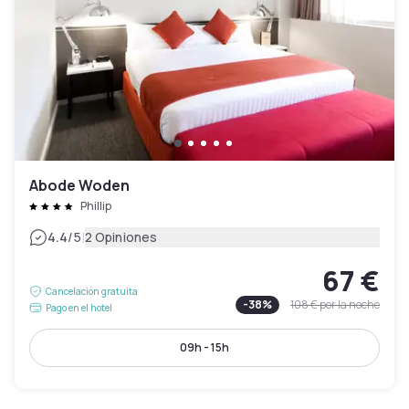
Abode Woden
Phillip
|
4.4
/5
2 Opiniones
67 €
Cancelación gratuita
-
38
%
108 €
por la noche
Pago en el hotel
09h - 15h