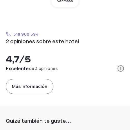
Ver mapa
518 900 594
2 opiniones sobre este hotel
4,7
/5
Info
Excelente
de 3 opiniones
Más información
Quizá también te guste...