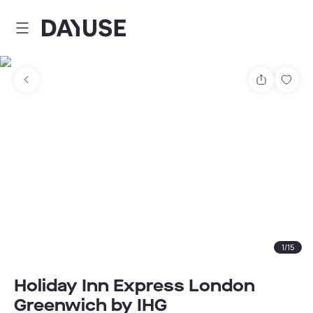
Dayuse
Comparti
Guar
1
/
15
Holiday Inn Express London
Greenwich by IHG