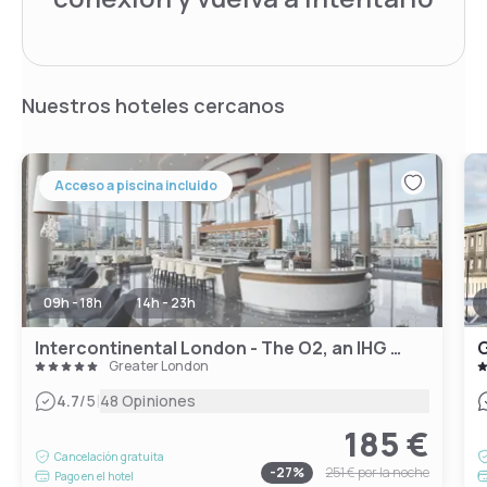
Nuestros hoteles cercanos
Acceso a piscina incluido
09h - 18h
14h - 23h
Intercontinental London - The O2, an IHG Hotel
G
Greater London
|
4.7
/5
48 Opiniones
185 €
Cancelación gratuita
-
27
%
251 €
por la noche
Pago en el hotel