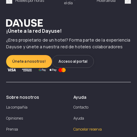
Hoteles por horas
Hotel de día
el día
hor
Précédent
Suiv
Dayuse
¡Únete a la red Dayuse!
¿Eres propietario de un hotel? Forma parte de la experiencia
Dayuse y únete a nuestra red de hoteles colaboradores
Únete a nosotros!
Acceso al portal
Sobre nosotros
Ayuda
La compañía
Contacto
Opiniones
Ayuda
Prensa
Cancelar reserva