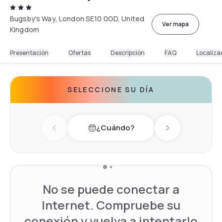
Bugsby's Way, London SE10 0GD, United
Ver mapa
Kingdom
Presentación
Ofertas
Descripción
FAQ
Localiza
SELECCIONE SU DÍA
¿Cuándo?
Previous day
Next day
No se puede conectar a
Internet. Compruebe su
conexión y vuelva a intentarlo