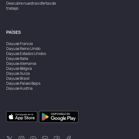
Descubre nuestras ofertas de
trabajo
PAÍSES
Dayuse
Francia
Dayuse
Reino Unido
Dayuse
Estados Unidos
Dayuse
Italia
Dayuse
Alemania
Dayuse
Bélgica
Dayuse
Suiza
Dayuse
Brasil
Dayuse
Países Bajos
Dayuse
Austria
Dayuse
Australia
Dayuse
Irlanda
Dayuse
Hong Kong
Dayuse
Canadá
Dayuse
Singapur
Dayuse
Suecia
Dayuse
Tailandia
Dayuse
Portugal
Dayuse
Corea
Dayuse
Nueva Zelanda