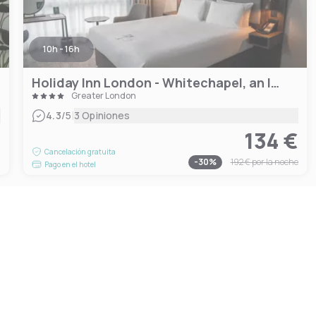
10h - 16h
Holiday Inn London - Whitechapel, an IHG Hotel
Greater London
|
4.3
/5
3 Opiniones
134 €
€
Cancelación gratuita
-
30
%
192 €
por la noche
Pago en el hotel