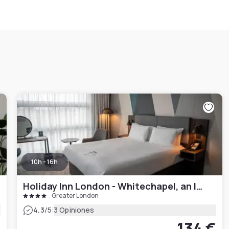
10h - 16h
Holiday Inn London - Whitechapel, an IHG Hotel
Greater London
|
4.3
/5
3 Opiniones
134 €