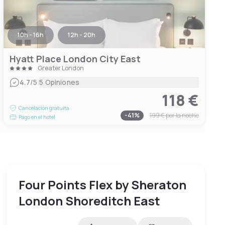
10h - 16h
12h - 20h
Hyatt Place London City East
Greater London
|
4.7
/5
5 Opiniones
118 €
Cancelación gratuita
-
41
%
199 €
por la noche
Pago en el hotel
Four Points Flex by Sheraton
London Shoreditch East