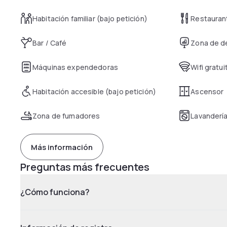
Habitación familiar (bajo petición)
Restauran
Bar / Café
Zona de d
Máquinas expendedoras
Wifi gratui
Habitación accesible (bajo petición)
Ascensor
Zona de fumadores
Lavanderí
Más información
Preguntas más frecuentes
¿Cómo funciona?