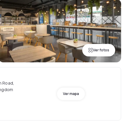
Ver fotos
h Road,
ingdom
Ver mapa