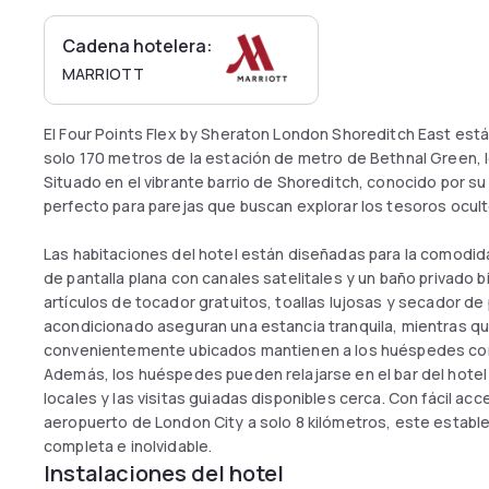
Cadena hotelera:
MARRIOTT
El Four Points Flex by Sheraton London Shoreditch East es
solo 170 metros de la estación de metro de Bethnal Green, lo
Situado en el vibrante barrio de Shoreditch, conocido por su
perfecto para parejas que buscan explorar los tesoros ocult
Las habitaciones del hotel están diseñadas para la comodidad 
de pantalla plana con canales satelitales y un baño privado
artículos de tocador gratuitos, toallas lujosas y secador de p
acondicionado aseguran una estancia tranquila, mientras que 
convenientemente ubicados mantienen a los huéspedes c
Además, los huéspedes pueden relajarse en el bar del hotel 
locales y las visitas guiadas disponibles cerca. Con fácil acce
aeropuerto de London City a solo 8 kilómetros, este establ
completa e inolvidable.
Instalaciones del hotel