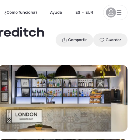
¿Cómo funciona?
Ayuda
ES
•
EUR
reditch
Compartir
Guardar