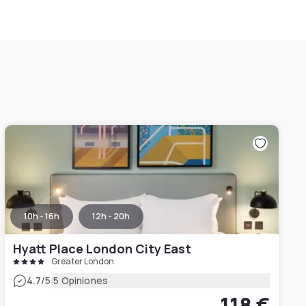
10h - 16h
12h - 20h
Hyatt Place London City East
Greater London
|
4.7
/5
5 Opiniones
118 €