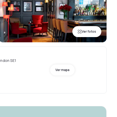
Ver fotos
ondon SE1
Ver mapa