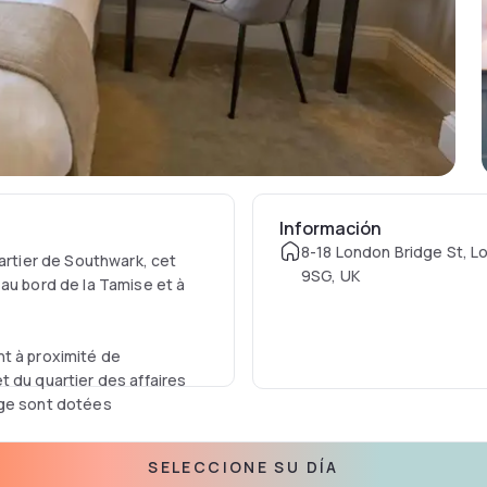
Información
8-18 London Bridge St, L
uartier de Southwark, cet
9SG, UK
au bord de la Tamise et à
t à proximité de
t du quartier des affaires
dge sont dotées
SELECCIONE SU DÍA
t, un minibar et une salle de