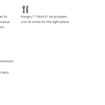
et to
Hungry? Thirsty? No problem,
abulous
you've come to the right place.
any
reuniones
ercano