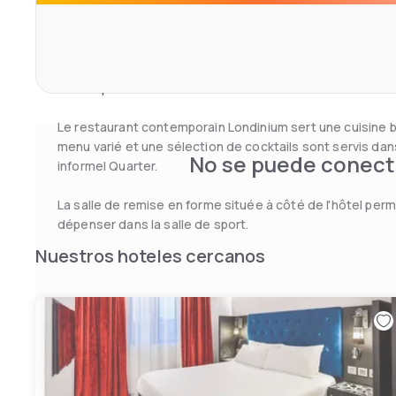
bains privée luxueuse avec des articles de toilette Whi
Une promenade de 15 minutes le long de la rive sud de 
rejoindre les attractions de Londres, notamment la Tate
Shakespeare's Globe Theatre.
Le restaurant contemporain Londinium sert une cuisine 
menu varié et une sélection de cocktails sont servis dans
No se puede conecta
informel Quarter.
La salle de remise en forme située à côté de l'hôtel perm
dépenser dans la salle de sport.
Nuestros hoteles cercanos