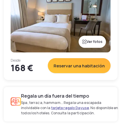
Ver fotos
Desde
168 €
Reservar una habitación
Regala un día fuera del tiempo
Spa, terraza, hammam... Regala una escapada
inolvidable con la
tarjeta regalo Dayuse
. No disponible en
todos los hoteles. Consulta la participación.