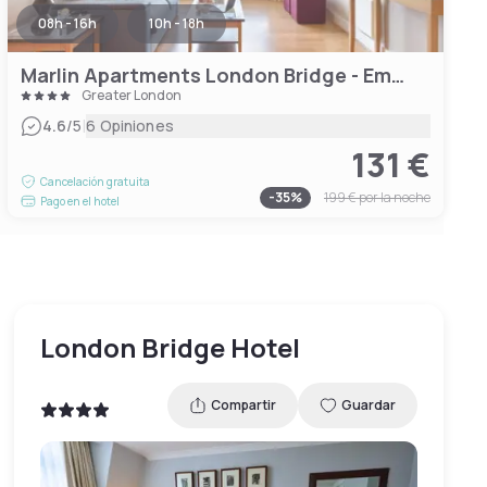
08h - 16h
10h - 18h
Marlin Apartments London Bridge - Empire Square
Greater London
|
4.6
/5
6 Opiniones
131 €
Cancelación gratuita
-
35
%
199 €
por la noche
Pago en el hotel
London Bridge Hotel
Compartir
Guardar