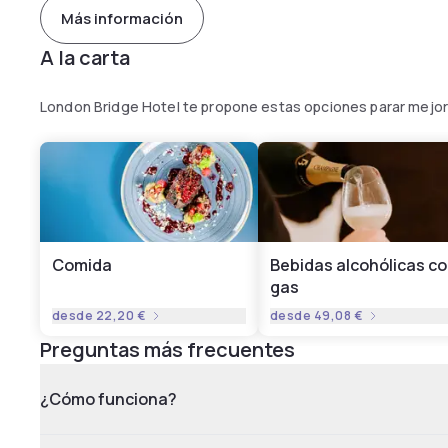
Más información
A la carta
London Bridge Hotel te propone estas opciones parar mejor
Comida
Bebidas alcohólicas c
gas
desde
22,20 €
desde
49,08 €
Preguntas más frecuentes
¿Cómo funciona?