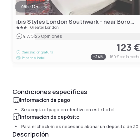
09h - 17h
ibis Styles London Southwark - near Borough Market
Greater London
|
4.7
/5
25 Opiniones
123 
Cancelación gratuita
-
24
%
160 €
por la noch
Pago en el hotel
Condiciones específicas
Información de pago
Se acepta el pago en efectivo en este hotel
Información de depósito
Para el check-in es necesario abonar un depósito de
30
Descripción