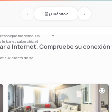
te Company.
¿Cuándo?
la Tamise permet de
Previous day
Next day
 Modern et le
britannique moderne. Un
 le bar et salon chic et
r a Internet. Compruebe su conexión y
et aux clients de se