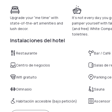
Upgrade your “me time” with
It’s not every day you g
state-of-the-art amenities and
pamper yourself with f
lush decor.
(and free) White Comp
toiletries.
Instalaciones del hotel
Restaurante
Bar / Café
Centro de negocios
Salas de 
Wifi gratuito
Parking c
Gimnasio
Sauna
Habitación accesible (bajo petición)
Ascensor