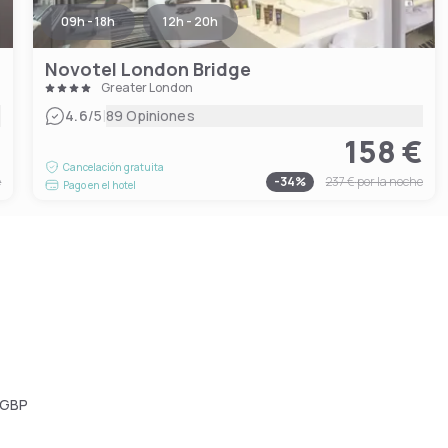
09h - 18h
12h - 20h
Novotel London Bridge
Greater London
|
4.6
/5
89 Opiniones
€
158 €
Cancelación gratuita
e
-
34
%
237 €
por la noche
Pago en el hotel
 GBP