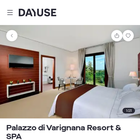
Dayuse
Comparti
Guar
1
/
23
Palazzo di Varignana Resort &
SPA