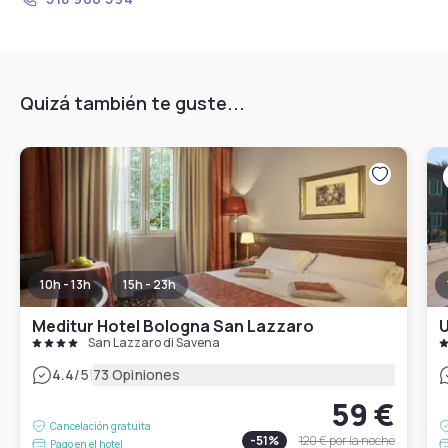
Quizá también te guste...
10h - 13h
15h - 23h
Meditur Hotel Bologna San Lazzaro
U
San Lazzaro di Savena
|
4.4
/5
73 Opiniones
59 €
Cancelación gratuita
-
51
%
120 €
por la noche
Pago en el hotel