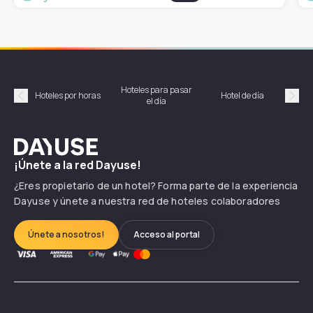
Hoteles para pasar
Habi
Hoteles por horas
Hotel de día
el día
hor
Précédent
Suiv
Dayuse
¡Únete a la red Dayuse!
¿Eres propietario de un hotel? Forma parte de la experiencia
Dayuse y únete a nuestra red de hoteles colaboradores
Únete a nosotros!
Acceso al portal