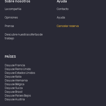
Sobre nosotros
Ayuda
La compañía
Contacto
Opiniones
Ayuda
Prensa
Cancelar reserva
Descubre nuestras ofertas de
trabajo
PAÍSES
Dayuse
Francia
Dayuse
Reino Unido
Dayuse
Estados Unidos
Dayuse
Italia
Dayuse
Alemania
Dayuse
Bélgica
Dayuse
Suiza
Dayuse
Brasil
Dayuse
Países Bajos
Dayuse
Austria
Dayuse
Australia