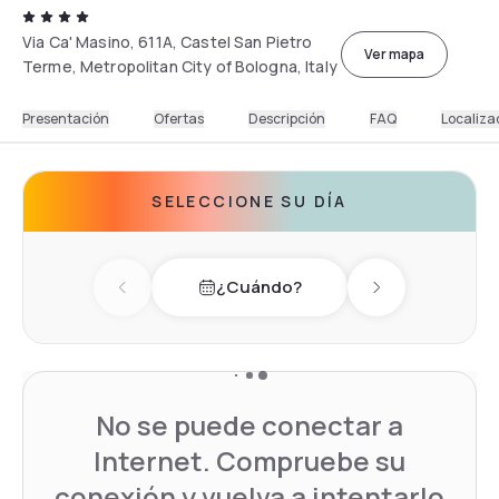
Via Ca' Masino, 611A, Castel San Pietro
Ver mapa
Terme, Metropolitan City of Bologna, Italy
Presentación
Ofertas
Descripción
FAQ
Localiza
SELECCIONE SU DÍA
¿Cuándo?
Previous day
Next day
No se puede conectar a
Internet. Compruebe su
conexión y vuelva a intentarlo