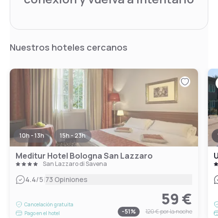
Nuestros hoteles cercanos
10h - 13h
15h - 23h
Meditur Hotel Bologna San Lazzaro
U
San Lazzaro di Savena
|
4.4
/5
73 Opiniones
59 €
Cancelación gratuita
-
51
%
120 €
por la noche
Pago en el hotel