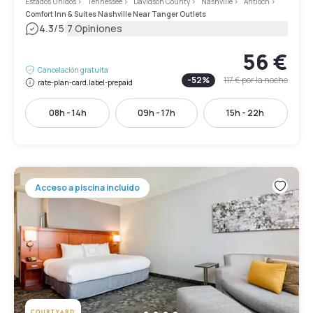
Estados Unidos
>
Tennessee
>
Davidson County
>
Nashville
>
Antioch
>
Comfort Inn & Suites Nashville Near Tanger Outlets
|
4.3
/5
7 Opiniones
56 €
Cancelación gratuita
-
52
%
117 €
por la noche
rate-plan-card.label-prepaid
08h - 14h
09h - 17h
15h - 22h
Acceso a piscina incluido