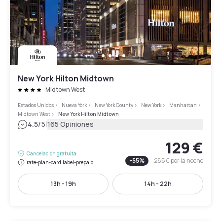
New York Hilton Midtown
Midtown West
Estados Unidos
>
Nueva York
>
New York County
>
New York
>
Manhattan
>
Midtown West
>
New York Hilton Midtown
|
4.5
/5
165 Opiniones
129 €
Cancelación gratuita
-
55
%
285 €
por la noche
rate-plan-card.label-prepaid
13h - 19h
14h - 22h