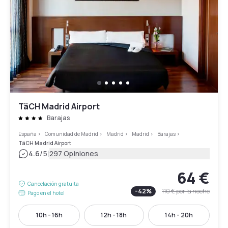
TäCH Madrid Airport
Barajas
España
>
Comunidad de Madrid
>
Madrid
>
Madrid
>
Barajas
>
TäCH Madrid Airport
|
4.6
/5
297 Opiniones
64 €
Cancelación gratuita
-
42
%
110 €
por la noche
Pago en el hotel
10h - 16h
12h - 18h
14h - 20h