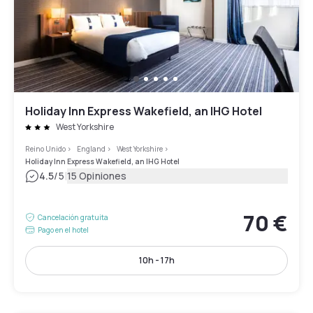
Holiday Inn Express Wakefield, an IHG Hotel
West Yorkshire
Reino Unido
>
England
>
West Yorkshire
>
Holiday Inn Express Wakefield, an IHG Hotel
|
4.5
/5
15 Opiniones
70 €
Cancelación gratuita
Pago en el hotel
10h - 17h