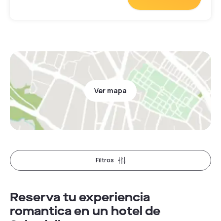
zona de treball ergonòmica. L'equipament inclou televisor de
pantalla plana amb canals internacionals i caixa forta. Els
banys privats estan totalment equipats amb assecador de
cabells i articles de tocador, proporcionant tot el necessari per
a una pausa reparadora en un ambient privat.
L'hotel compta amb un servei de bar-cafeteria i restaurant per
a les necessitats gastronòmiques del dia. A la part superior de
l'edifici es troba la piscina exterior, disponible exclusivament
de l'1 de juny al 31 d'agost. La proximitat amb les estacions de
FGC i Renfe, així com la disponibilitat de sales de reunions,
Ver mapa
converteixen aquest hotel en una opció ideal tant per a la
feina com per al relaxament puntual a Sabadell.
Filtros
Reserva tu experiencia
romantica en un hotel de