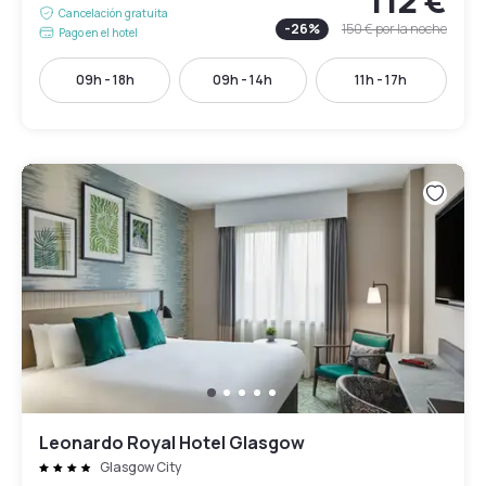
112 €
Cancelación gratuita
-
26
%
150 €
por la noche
Pago en el hotel
09h - 18h
09h - 14h
11h - 17h
Leonardo Royal Hotel Glasgow
Glasgow City