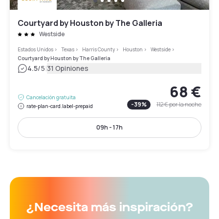
Courtyard by Houston by The Galleria
Westside
Estados Unidos
>
Texas
>
Harris County
>
Houston
>
Westside
>
Courtyard by Houston by The Galleria
|
4.5
/5
31 Opiniones
68 €
Cancelación gratuita
-
39
%
112 €
por la noche
rate-plan-card.label-prepaid
09h - 17h
¿Necesita más inspiración?