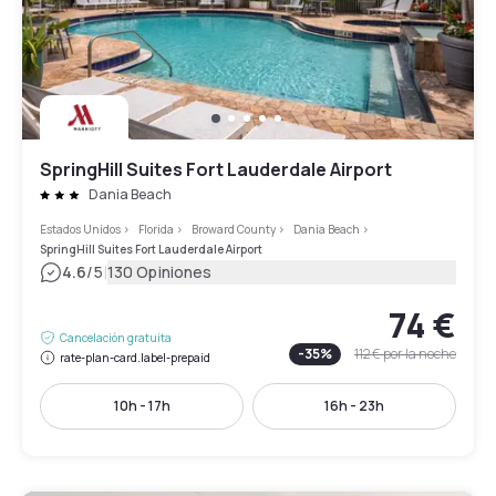
SpringHill Suites Fort Lauderdale Airport
Dania Beach
Estados Unidos
>
Florida
>
Broward County
>
Dania Beach
>
SpringHill Suites Fort Lauderdale Airport
|
4.6
/5
130 Opiniones
74 €
Cancelación gratuita
-
35
%
112 €
por la noche
rate-plan-card.label-prepaid
10h - 17h
16h - 23h