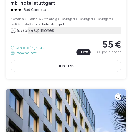
mk | hotel stuttgart
Bad Cannstatt
Alemania
>
Baden-Württemberg
>
Stuttgart
>
Stuttgart
>
Stuttgart
>
Bad Cannstatt
>
mk | hotel stuttgart
|
4.7
/5
24 Opiniones
55 €
Cancelación gratuita
-
42
%
94 €
por la noche
Pago en el hotel
10h - 17h