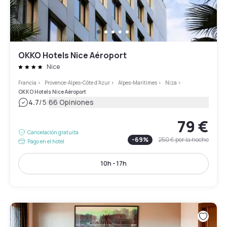
OKKO Hotels Nice Aéroport
Nice
Francia
>
Provence-Alpes-Côte d'Azur
>
Alpes-Maritimes
>
Niza
>
OKKO Hotels Nice Aéroport
|
4.7
/5
66 Opiniones
79 €
Cancelación gratuita
-
69
%
250 €
por la noche
Pago en el hotel
10h - 17h