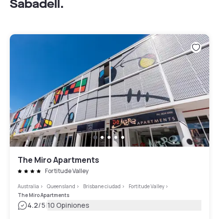
Sabadell.
The Miro Apartments
Fortitude Valley
Australia
>
Queensland
>
Brisbane ciudad
>
Fortitude Valley
>
The Miro Apartments
|
4.2
/5
10 Opiniones