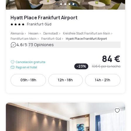
Hyatt Place Frankfurt Airport
Frankfurt-Süd
Alemania
>
Hessen
>
Darmstadt
>
Kreisfreie Stadt Frankfurt am Main
>
Frankfurt am Main
>
Frankfurt-Süd
>
Hyatt Place Frankfurt Airport
|
4.6
/5
73 Opiniones
84 €
Cancelación gratuita
-
23
%
108 €
por la noche
Pago en el hotel
09h - 18h
12h - 18h
14h - 21h