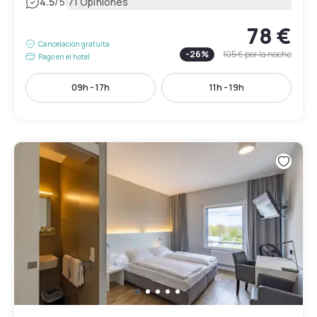
|
4.5
/5
71 Opiniones
78 €
Cancelación gratuita
-
26
%
105 €
por la noche
Pago en el hotel
09h - 17h
11h - 19h