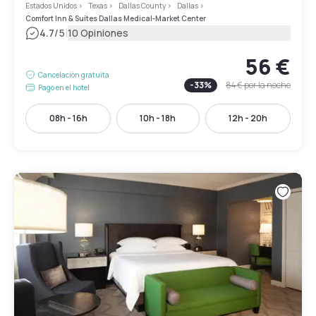
Estados Unidos
>
Texas
>
Dallas County
>
Dallas
>
Comfort Inn & Suites Dallas Medical-Market Center
|
4.7
/5
10 Opiniones
56 €
Cancelación gratuita
-
33
%
84 €
por la noche
Pago en el hotel
08h - 16h
10h - 18h
12h - 20h