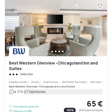
Best Western Glenview -Chicagoland Inn and
Suites
Glenview
Estados Unidos
>
Illinois
>
Cook County
>
Northfield Township
>
Glenview
>
Best Western Glenview -Chicagoland Inn and Suites
|
4.7
/5
27 Opiniones
65 €
Cancelación gratuita
-
50
%
130 €
por la noche
Pago en el hotel