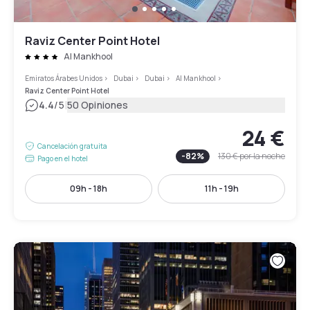
Raviz Center Point Hotel
Al Mankhool
Emiratos Árabes Unidos
>
Dubai
>
Dubai
>
Al Mankhool
>
Raviz Center Point Hotel
|
4.4
/5
50 Opiniones
24 €
Cancelación gratuita
-
82
%
130 €
por la noche
Pago en el hotel
09h - 18h
11h - 19h