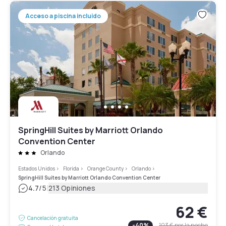
Acceso a piscina incluido
SpringHill Suites by Marriott Orlando
Convention Center
Orlando
Estados Unidos
>
Florida
>
Orange County
>
Orlando
>
SpringHill Suites by Marriott Orlando Convention Center
|
4.7
/5
213 Opiniones
62 €
Cancelación gratuita
-
40
%
103 €
por la noche