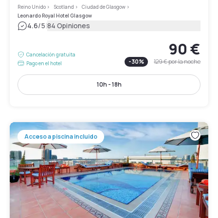
Reino Unido
>
Scotland
>
Ciudad de Glasgow
>
Leonardo Royal Hotel Glasgow
|
4.6
/5
84 Opiniones
90 €
Cancelación gratuita
-
30
%
129 €
por la noche
Pago en el hotel
10h - 18h
Acceso a piscina incluido