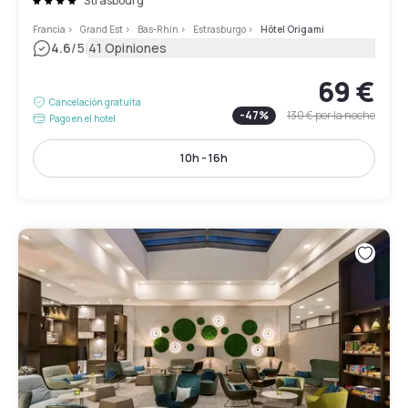
Strasbourg
Francia
>
Grand Est
>
Bas-Rhin
>
Estrasburgo
>
Hôtel Origami
|
4.6
/5
41 Opiniones
69 €
Cancelación gratuita
-
47
%
130 €
por la noche
Pago en el hotel
10h - 16h