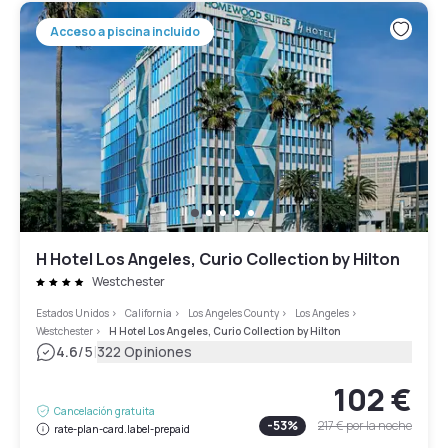
Acceso a piscina incluido
H Hotel Los Angeles, Curio Collection by Hilton
Westchester
Estados Unidos
>
California
>
Los Angeles County
>
Los Angeles
>
Westchester
>
H Hotel Los Angeles, Curio Collection by Hilton
|
4.6
/5
322 Opiniones
102 €
Cancelación gratuita
-
53
%
217 €
por la noche
rate-plan-card.label-prepaid