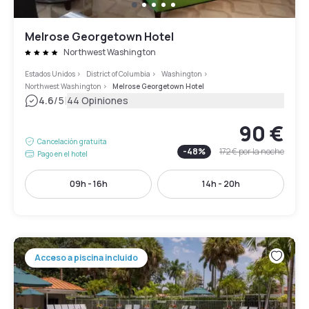
Melrose Georgetown Hotel
Northwest Washington
Estados Unidos
>
District of Columbia
>
Washington
>
Northwest Washington
>
Melrose Georgetown Hotel
|
4.6
/5
44 Opiniones
90 €
Cancelación gratuita
-
48
%
172 €
por la noche
Pago en el hotel
09h - 16h
14h - 20h
Acceso a piscina incluido