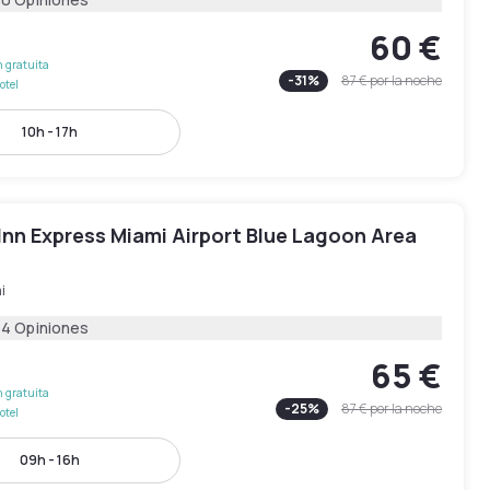
60 €
 gratuita
-
31
%
87 €
por la noche
otel
10h - 17h
Inn Express Miami Airport Blue Lagoon Area
i
64 Opiniones
65 €
 gratuita
-
25
%
87 €
por la noche
otel
09h - 16h