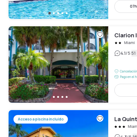
07h
Clarion 
Miami
|
4.1
/5
51
Cancelación
Pago en el h
La Quin
Acceso a piscina incluido
Miam
4.3
/5
1