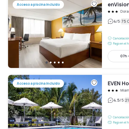
enVision
Acceso a piscina incluido
Dora
|
4
/5
75 
Cancelación
Pago en el h
07h -
EVEN Hot
Acceso a piscina incluido
Miam
|
4.5
/5
2
Cancelación
Pago en el h