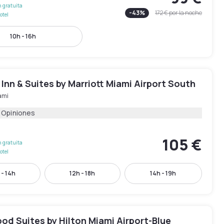
 gratuita
-
43
%
172 €
por la noche
otel
10h - 16h
d Inn & Suites by Marriott Miami Airport South
ami
1 Opiniones
105 €
 gratuita
otel
 - 14h
12h - 18h
14h - 19h
d Suites by Hilton Miami Airport-Blue