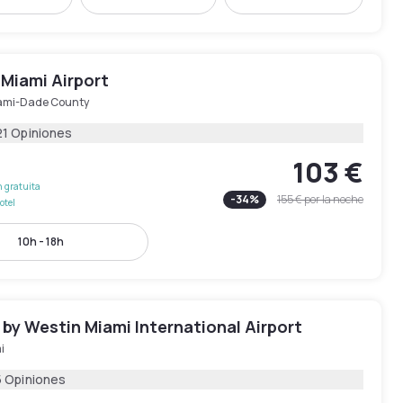
 Miami Airport
ami-Dade County
21 Opiniones
103 €
 gratuita
-
34
%
155 €
por la noche
otel
10h - 18h
by Westin Miami International Airport
i
5 Opiniones