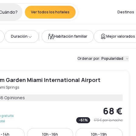
Cuándo?
Ver todos los hoteles
Destinos
Duración
Habitación familiar
Mejor valorados
Ordenar por
:
Popularidad
 Garden Miami International Airport
ami Springs
36 Opiniones
68 €
 gratuita
-
61
%
173 €
por la noche
otel
 - 14h
10h - 16h
10h - 19h