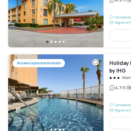
|
Cancelación
Pago en el h
Holiday 
Acceso a piscina incluido
by IHG
Miam
|
4.7
/5
1
Cancelación
Pago en el h