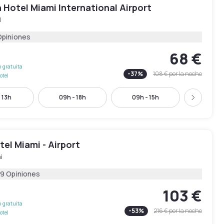
 Hotel Miami International Airport
l
Opiniones
68 €
 gratuita
-
37
%
108 €
por la noche
otel
 13h
09h - 18h
09h - 15h
10h - 
Siguient
el Miami - Airport
i
19 Opiniones
103 €
 gratuita
-
53
%
216 €
por la noche
otel