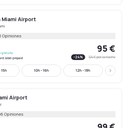
 Miami Airport
ami
0 Opiniones
95 €
 gratuita
-
24
%
124 €
por la noche
ard.label-prepaid
 15h
10h - 16h
12h - 18h
15h - 
Siguient
ami Airport
i
06 Opiniones
99 €