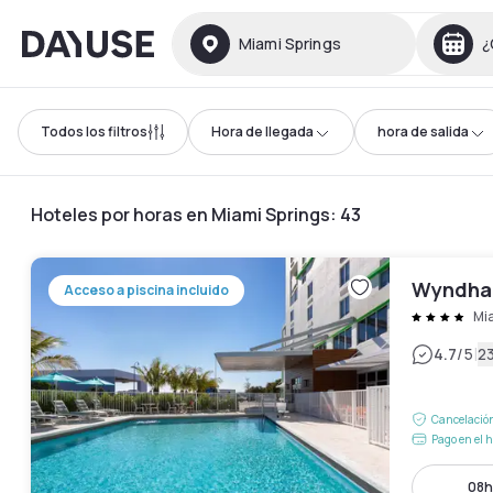
Dayuse
Miami Springs
¿
Todos los filtros
Hora de llegada
hora de salida
Hoteles por horas en Miami Springs
:
43
Wyndham
Acceso a piscina incluido
Mi
|
4.7
/5
2
Cancelación
Pago en el h
08h