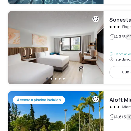
Sonesta
Flag
|
4.3
/5
9
Cancelación
rate-plan-c
09h -
Aloft Mi
Acceso a piscina incluido
Miam
|
4.6
/5
1