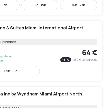
 - 13h
10h - 19h
16h - 23h
Inn & Suites Miami International Airport
 Opiniones
64 €
 gratuita
-
51
%
130 €
por la noche
otel
09h - 16h
ta Inn by Wyndham Miami Airport North
i
60 Opiniones