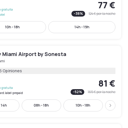
77 €
 gratuita
-
38
%
124 €
por la noche
otel
10h - 18h
14h - 19h
 Miami Airport by Sonesta
ami
5 Opiniones
81 €
 gratuita
-
52
%
165 €
por la noche
ard.label-prepaid
 14h
08h - 18h
10h - 18h
12h - 
Siguient