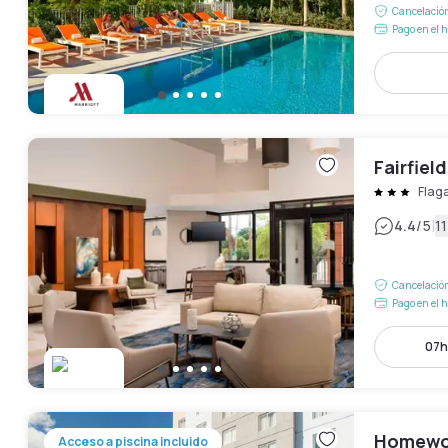
Cancelación
Pago en el h
Fairfiel
Flag
|
4.4
/5
1
Cancelación
Pago en el h
07h
Homewoo
Acceso a piscina incluido