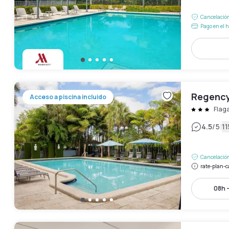
Cancelación
Pago en el h
Regency
Acceso a piscina incluido
Flag
|
4.5
/5
11
Cancelación
rate-plan-c
08h -