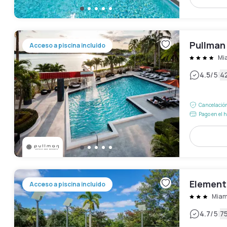
Pullman
Acceso a piscina incluido
Mi
|
4.5
/5
4
Cancelación
Pago en el h
Element 
Acceso a piscina incluido
Miam
|
4.7
/5
7