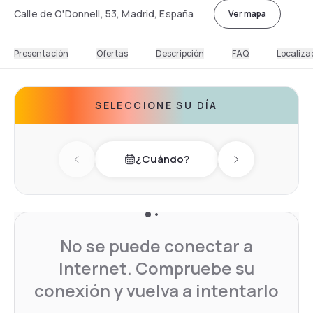
Calle de O'Donnell, 53, Madrid, España
Ver mapa
Presentación
Ofertas
Descripción
FAQ
Localiza
SELECCIONE SU DÍA
¿Cuándo?
Previous day
Next day
No se puede conectar a
Internet. Compruebe su
conexión y vuelva a intentarlo