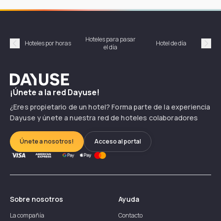
Hoteles para pasar
Habi
Hoteles por horas
Hotel de día
el día
hor
Précédent
Suiv
Dayuse
¡Únete a la red Dayuse!
¿Eres propietario de un hotel? Forma parte de la experiencia
Dayuse y únete a nuestra red de hoteles colaboradores
Únete a nosotros!
Acceso al portal
Sobre nosotros
Ayuda
La compañía
Contacto