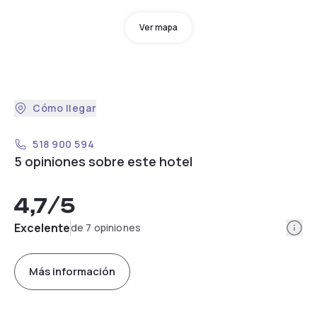
Ver mapa
Cómo llegar
518 900 594
5 opiniones sobre este hotel
4,7
/5
Info
Excelente
de 7 opiniones
Más información