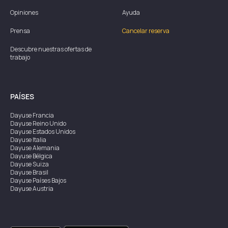
Opiniones
Ayuda
Prensa
Cancelar reserva
Descubre nuestras ofertas de
trabajo
PAÍSES
Dayuse
Francia
Dayuse
Reino Unido
Dayuse
Estados Unidos
Dayuse
Italia
Dayuse
Alemania
Dayuse
Bélgica
Dayuse
Suiza
Dayuse
Brasil
Dayuse
Países Bajos
Dayuse
Austria
Dayuse
Australia
Dayuse
Irlanda
Dayuse
Hong Kong
Dayuse
Canadá