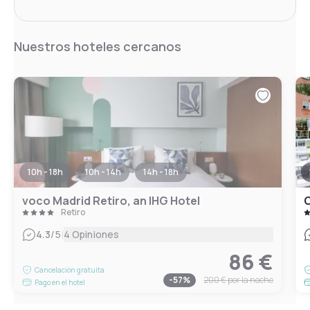
Nuestros hoteles cercanos
10h - 18h
10h - 14h
14h - 18h
voco Madrid Retiro, an IHG Hotel
Retiro
|
4.3
/5
4 Opiniones
86 €
Cancelación gratuita
-
57
%
200 €
por la noche
Pago en el hotel