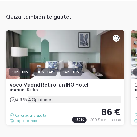
Quizá también te guste...
10h - 18h
10h - 14h
14h - 18h
voco Madrid Retiro, an IHG Hotel
Retiro
|
4.3
/5
4 Opiniones
86 €
Cancelación gratuita
-
57
%
200 €
por la noche
Pago en el hotel