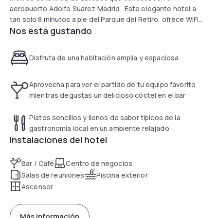
aeropuerto Adolfo Suárez Madrid . Este elegante hotel a
tan solo 8 minutos a pie del Parque del Retiro, ofrece WiFi
Nos está gustando
gratis en todas las instalaciones. Las habitaciones son
modernas y las salas de conferencias ofrecen tecnología
punta y posibilidades de diferentes adaptaciones y
Disfruta de una habitación amplia y espaciosa
capacidades pensadas para organizar todo tipo de
eventos.
Aprovecha para ver el partido de tu equipo favorito
mientras degustas un delicioso cóctel en el bar
Platos sencillos y llenos de sabor típicos de la
gastronomía local en un ambiente relajado
Instalaciones del hotel
Bar / Café
Centro de negocios
Salas de reuniones
Piscina exterior
Ascensor
Más información