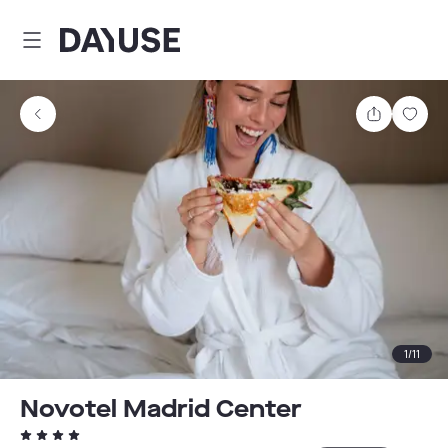
Dayuse
Comparti
Guar
1
/
11
Novotel Madrid Center