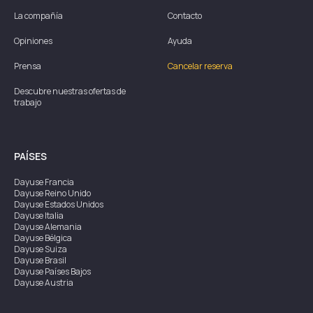
La compañía
Contacto
Opiniones
Ayuda
Prensa
Cancelar reserva
Descubre nuestras ofertas de
trabajo
PAÍSES
Dayuse
Francia
Dayuse
Reino Unido
Dayuse
Estados Unidos
Dayuse
Italia
Dayuse
Alemania
Dayuse
Bélgica
Dayuse
Suiza
Dayuse
Brasil
Dayuse
Países Bajos
Dayuse
Austria
Dayuse
Australia
Dayuse
Irlanda