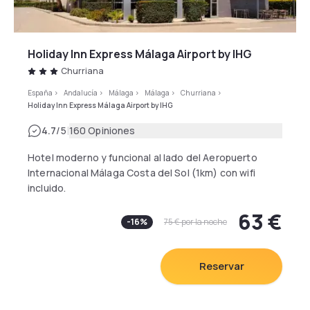
Holiday Inn Express Málaga Airport by IHG
Churriana
España
>
Andalucía
>
Málaga
>
Málaga
>
Churriana
>
Holiday Inn Express Málaga Airport by IHG
|
4.7
/5
160 Opiniones
Hotel moderno y funcional al lado del Aeropuerto
Internacional Málaga Costa del Sol (1km) con wifi
incluido.
Tome el autobús línea A desde el Aeropuerto para
63 €
acceder fácilmente al hotel en 5 minutos.
-
16
%
75 €
por la noche
Acceda también al Puerto y Centro Histórico con bus
A.
Fácil acceso en coche a las Playas de Torremolinos y
Reservar
Benalmádena o con otras líneas de bus (información
detallada en recepción).
Utilice nuestro hotel como base para acceder a la