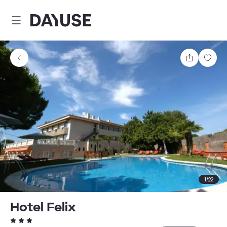
Dayuse
Comparti
Guar
1
/
22
Hotel Felix