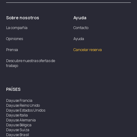
Sobre nosotros
Ayuda
La compañía
Contacto
Opiniones
Ayuda
Prensa
Cancelar reserva
Descubre nuestras ofertas de
trabajo
PAÍSES
Dayuse
Francia
Dayuse
Reino Unido
Dayuse
Estados Unidos
Dayuse
Italia
Dayuse
Alemania
Dayuse
Bélgica
Dayuse
Suiza
Dayuse
Brasil