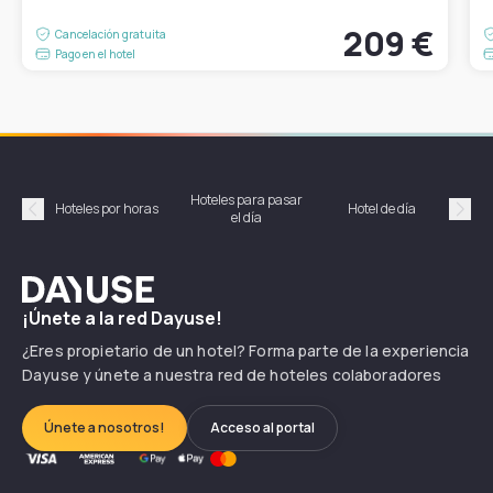
209 €
Cancelación gratuita
Pago en el hotel
Hoteles para pasar
Habi
Hoteles por horas
Hotel de día
el día
hor
Précédent
Suiv
Dayuse
¡Únete a la red Dayuse!
¿Eres propietario de un hotel? Forma parte de la experiencia
Dayuse y únete a nuestra red de hoteles colaboradores
Únete a nosotros!
Acceso al portal