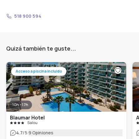
518 900 594
Quizá también te guste...
Acceso a piscina incluido
10h - 17h
Blaumar Hotel
A
Salou
|
4.7
/5
9 Opiniones