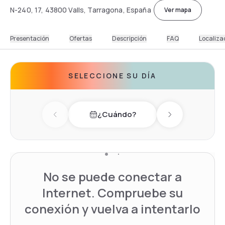
N-240, 17, 43800 Valls, Tarragona, España
Ver mapa
Presentación
Ofertas
Descripción
FAQ
Localiza
SELECCIONE SU DÍA
¿Cuándo?
Previous day
Next day
No se puede conectar a
Internet. Compruebe su
conexión y vuelva a intentarlo