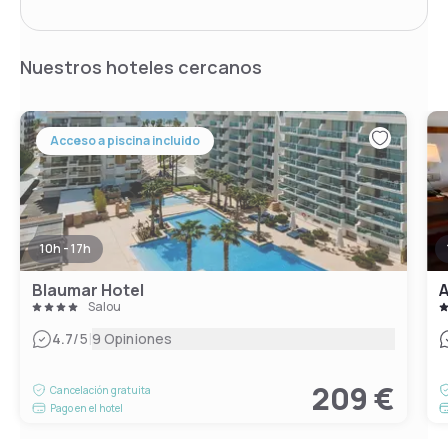
Nuestros hoteles cercanos
Acceso a piscina incluido
10h - 17h
Blaumar Hotel
A
Salou
|
4.7
/5
9 Opiniones
209 €
Cancelación gratuita
Pago en el hotel