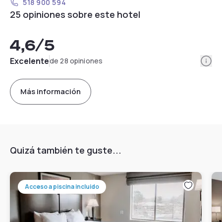
518 900 594
25 opiniones sobre este hotel
4,6
/5
Info
Excelente
de 28 opiniones
Más información
Quizá también te guste...
Acceso a piscina incluido