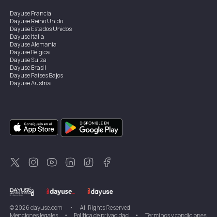
Dayuse
Francia
Dayuse
Reino Unido
Dayuse
Estados Unidos
Dayuse
Italia
Dayuse
Alemania
Dayuse
Bélgica
Dayuse
Suiza
Dayuse
Brasil
Dayuse
Países Bajos
Dayuse
Austria
Dayuse
Australia
Dayuse
Irlanda
Dayuse
Hong Kong
Dayuse
Canadá
Dayuse
Singapur
Dayuse
Suecia
Dayuse
Tailandia
Dayuse
Portugal
Dayuse
Corea
Dayuse
Nueva Zelanda
Dayuse
Turquía
©
2026
dayuse.com
•
All Rights Reserved
Menciones legales
•
Política de privacidad
•
Términos y condiciones