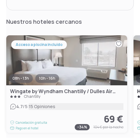
Nuestros hoteles cercanos
Acceso a piscina incluido
08h - 13h
10h - 16h
Wingate by Wyndham Chantilly / Dulles Airport
H
Chantilly
|
4.7
/5
15 Opiniones
69 €
Cancelación gratuita
-
34
%
104 €
por la noche
Pago en el hotel