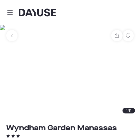
Dayuse
Comparti
Guar
1
/
11
Wyndham Garden Manassas