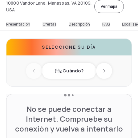
10800 Vandor Lane, Manassas, VA 20109,
Ver mapa
USA
Presentación
Ofertas
Descripción
FAQ
Localiza
SELECCIONE SU DÍA
¿Cuándo?
Previous day
Next day
No se puede conectar a
Internet. Compruebe su
conexión y vuelva a intentarlo