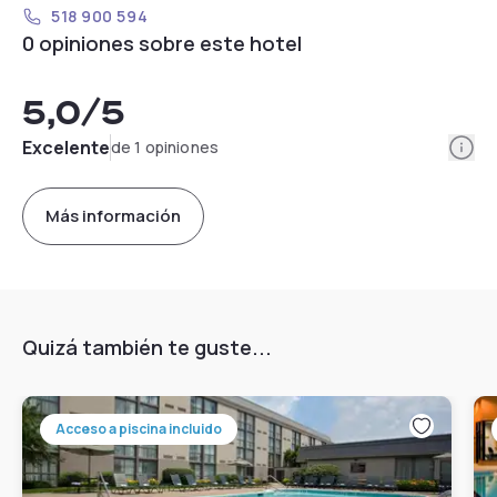
518 900 594
0 opiniones sobre este hotel
5,0
/5
Info
Excelente
de 1 opiniones
Más información
Quizá también te guste...
Acceso a piscina incluido