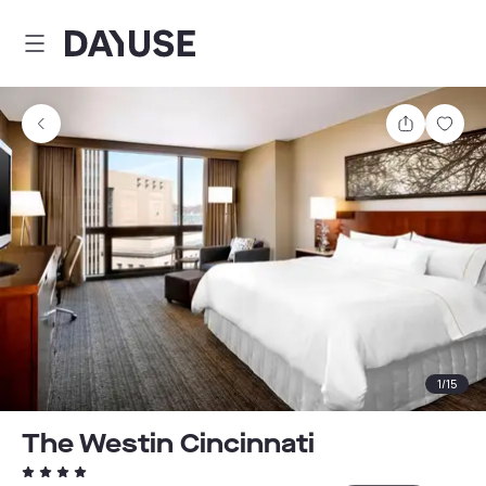
Dayuse
Comparti
Guar
1
/
15
The Westin Cincinnati