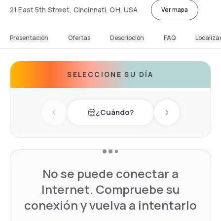
21 East 5th Street, Cincinnati, OH, USA
Ver mapa
Presentación
Ofertas
Descripción
FAQ
Localiza
SELECCIONE SU DÍA
¿Cuándo?
Previous day
Next day
No se puede conectar a
Internet. Compruebe su
conexión y vuelva a intentarlo