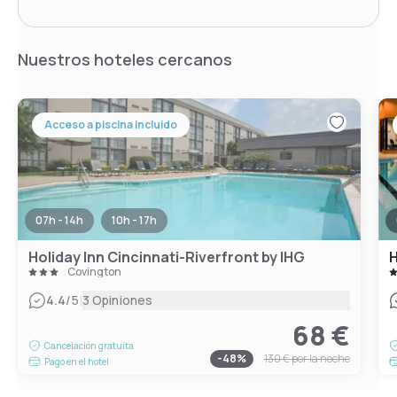
Nuestros hoteles cercanos
Acceso a piscina incluido
07h - 14h
10h - 17h
Holiday Inn Cincinnati-Riverfront by IHG
H
Covington
|
4.4
/5
3 Opiniones
68 €
Cancelación gratuita
-
48
%
130 €
por la noche
Pago en el hotel