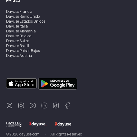
PAÍSES
Dayuse
Francia
Dayuse
Reino Unido
Dayuse
Estados Unidos
Dayuse
Italia
Dayuse
Alemania
Dayuse
Bélgica
Dayuse
Suiza
Dayuse
Brasil
Dayuse
Países Bajos
Dayuse
Austria
Dayuse
Australia
Dayuse
Irlanda
Dayuse
Hong Kong
Dayuse
Canadá
Dayuse
Singapur
Dayuse
Suecia
Dayuse
Tailandia
Dayuse
Portugal
Dayuse
Corea
Dayuse
Nueva Zelanda
Dayuse
Turquía
©
2026
dayuse.com
•
All Rights Reserved