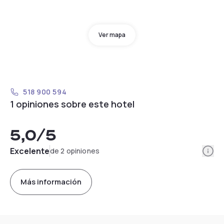
Ver mapa
518 900 594
1 opiniones sobre este hotel
5,0
/5
Info
Excelente
de 2 opiniones
Más información