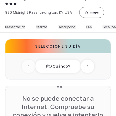
980 Midnight Pass, Lexington, KY, USA
Ver mapa
Presentación
Ofertas
Descripción
FAQ
Localiza
SELECCIONE SU DÍA
¿Cuándo?
Previous day
Next day
No se puede conectar a
Internet. Compruebe su
conexión y vuelva a intentarlo