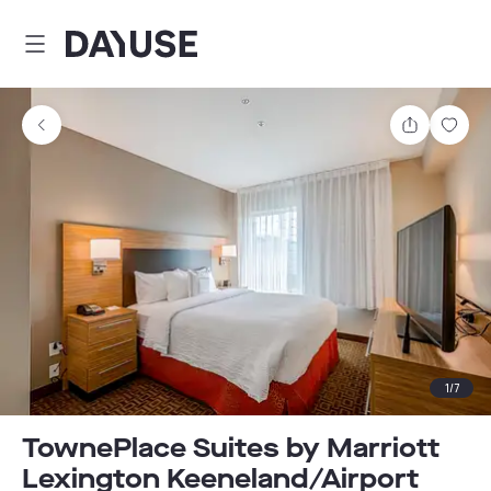
Dayuse
Comparti
Guar
1
/
7
TownePlace Suites by Marriott
Lexington Keeneland/Airport