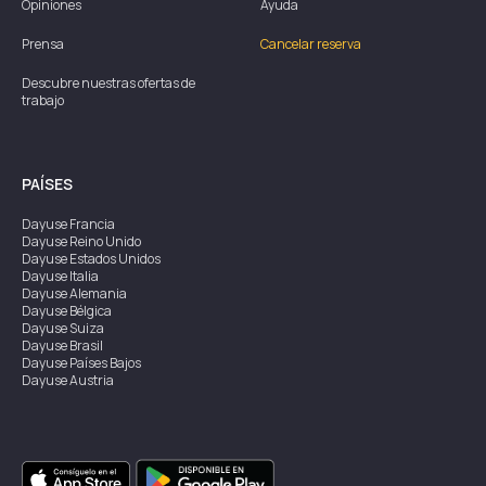
Opiniones
Ayuda
Prensa
Cancelar reserva
Descubre nuestras ofertas de
trabajo
PAÍSES
Dayuse
Francia
Dayuse
Reino Unido
Dayuse
Estados Unidos
Dayuse
Italia
Dayuse
Alemania
Dayuse
Bélgica
Dayuse
Suiza
Dayuse
Brasil
Dayuse
Países Bajos
Dayuse
Austria
Dayuse
Australia
Dayuse
Irlanda
Dayuse
Hong Kong
Dayuse
Canadá
Dayuse
Singapur
Dayuse
Suecia