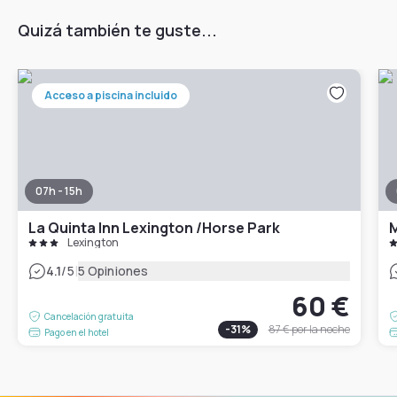
Quizá también te guste...
Acceso a piscina incluido
07h - 15h
La Quinta Inn Lexington /Horse Park
M
Lexington
|
4.1
/5
5 Opiniones
60 €
Cancelación gratuita
-
31
%
87 €
por la noche
Pago en el hotel