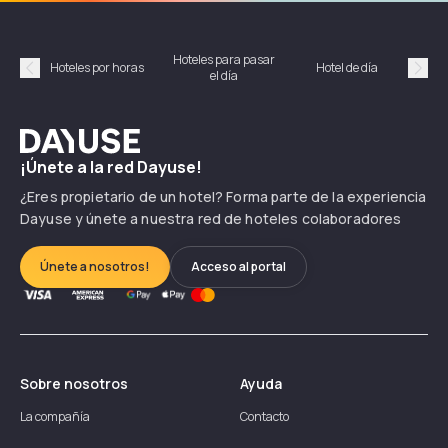
Hoteles para pasar
Habi
Hoteles por horas
Hotel de día
el día
hor
Précédent
Suiv
Dayuse
¡Únete a la red Dayuse!
¿Eres propietario de un hotel? Forma parte de la experiencia
Dayuse y únete a nuestra red de hoteles colaboradores
Únete a nosotros!
Acceso al portal
Sobre nosotros
Ayuda
La compañía
Contacto