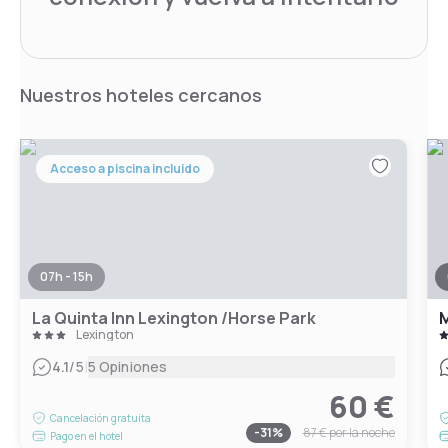
Nuestros hoteles cercanos
Acceso a piscina incluido
07h - 15h
La Quinta Inn Lexington /Horse Park
M
Lexington
|
4.1
/5
5 Opiniones
60 €
Cancelación gratuita
-
31
%
87 €
por la noche
Pago en el hotel