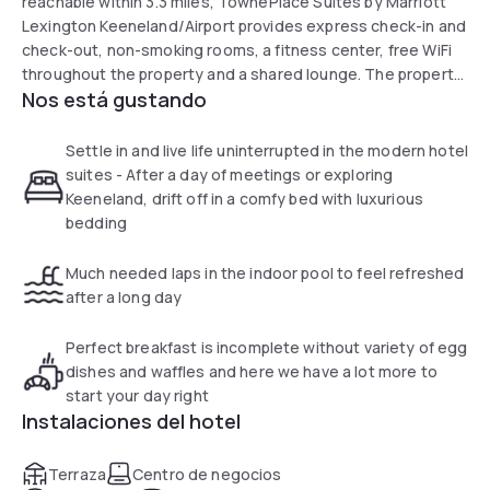
reachable within 3.3 miles, TownePlace Suites by Marriott
Lexington Keeneland/Airport provides express check-in and
check-out, non-smoking rooms, a fitness center, free WiFi
throughout the property and a shared lounge. The property
Nos está gustando
is around 6.6 km from Keeneland Race Course, 7.1 km from
Lexington Convention Center and 7.2 km from Rupp Arena.
The property has a grill and a 24-hour front desk. Guests at
Settle in and live life uninterrupted in the modern hotel
the hotel can enjoy a continental breakfast. TownePlace
suites - After a day of meetings or exploring
Suites by Marriott Lexington Keeneland/Airport also
Keeneland, drift off in a comfy bed with luxurious
provides a business center and guests can check the
bedding
newspapers or use the fax machine and photocopier at the
accommodation. Hunt-Morgan House is 8 km from
Much needed laps in the indoor pool to feel refreshed
TownePlace Suites by Marriott Lexington
after a long day
Keeneland/Airport, while Lexington Mc Connell Springs is 9.7
km away. The nearest airport is Blue Grass Airport, 6.3 km
Perfect breakfast is incomplete without variety of egg
from the hotel.
dishes and waffles and here we have a lot more to
start your day right
Instalaciones del hotel
Terraza
Centro de negocios