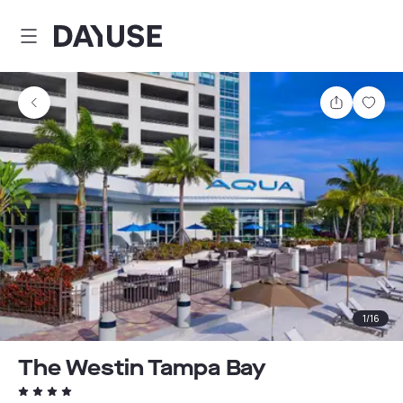
Dayuse
Comparti
Guar
1
/
16
The Westin Tampa Bay