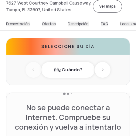
7627 West Courtney Campbell Causeway,
Ver mapa
Tampa, FL 33607, United States
Presentación
Ofertas
Descripción
FAQ
Localiza
SELECCIONE SU DÍA
¿Cuándo?
Previous day
Next day
No se puede conectar a
Internet. Compruebe su
conexión y vuelva a intentarlo