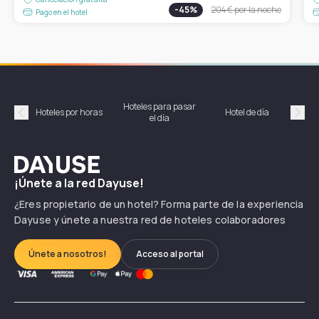
-
45
%
204 €
por la noche
Pago en el hotel
Hoteles para pasar
Habi
Hoteles por horas
Hotel de día
el día
hor
Précédent
Suiv
Dayuse
¡Únete a la red Dayuse!
¿Eres propietario de un hotel? Forma parte de la experiencia
Dayuse y únete a nuestra red de hoteles colaboradores
Únete a nosotros!
Acceso al portal