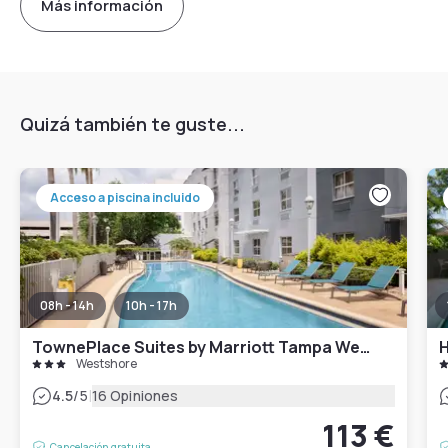
Más información
Quizá también te guste...
Acceso a piscina incluido
08h - 14h
10h - 17h
TownePlace Suites by Marriott Tampa Westshore/Airport
H
Westshore
|
4.5
/5
16 Opiniones
113 €
Cancelación gratuita