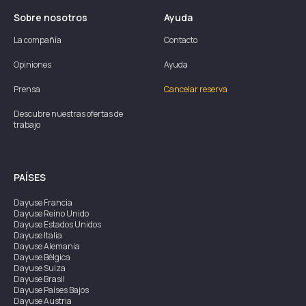
Sobre nosotros
Ayuda
La compañía
Contacto
Opiniones
Ayuda
Prensa
Cancelar reserva
Descubre nuestras ofertas de
trabajo
PAÍSES
Dayuse
Francia
Dayuse
Reino Unido
Dayuse
Estados Unidos
Dayuse
Italia
Dayuse
Alemania
Dayuse
Bélgica
Dayuse
Suiza
Dayuse
Brasil
Dayuse
Países Bajos
Dayuse
Austria