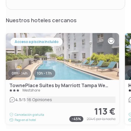
Nuestros hoteles cercanos
Acceso a piscina incluido
08h - 14h
10h - 17h
TownePlace Suites by Marriott Tampa Westshore/Airport
H
Westshore
|
4.5
/5
16 Opiniones
113 €
Cancelación gratuita
-
45
%
204 €
por la noche
Pago en el hotel