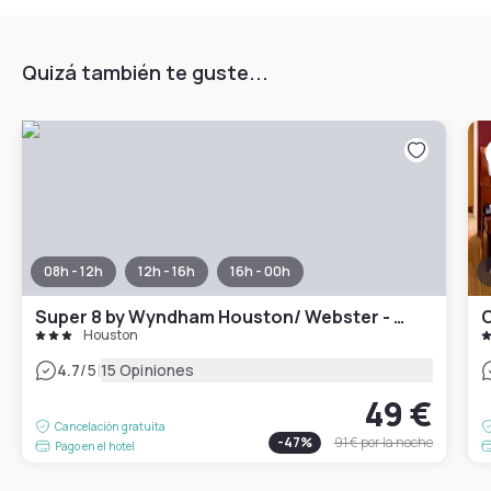
Quizá también te guste...
08h - 12h
12h - 16h
16h - 00h
Super 8 by Wyndham Houston/ Webster - NASA
Houston
|
4.7
/5
15 Opiniones
49 €
Cancelación gratuita
-
47
%
91 €
por la noche
Pago en el hotel