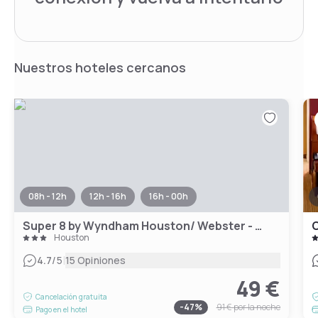
Nuestros hoteles cercanos
08h - 12h
12h - 16h
16h - 00h
Super 8 by Wyndham Houston/ Webster - NASA
Houston
|
4.7
/5
15 Opiniones
49 €
Cancelación gratuita
-
47
%
91 €
por la noche
Pago en el hotel