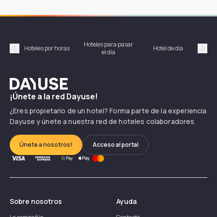
Hoteles para pasar
Habi
Hoteles por horas
Hotel de día
el día
hor
Précédent
Suiv
Dayuse
¡Únete a la red Dayuse!
¿Eres propietario de un hotel? Forma parte de la experiencia
Dayuse y únete a nuestra red de hoteles colaboradores
Únete a nosotros!
Acceso al portal
Sobre nosotros
Ayuda