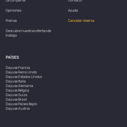
La compañía
Contacto
Opiniones
Ayuda
Prensa
Cancelar reserva
Descubre nuestras ofertas de
trabajo
PAÍSES
Dayuse
Francia
Dayuse
Reino Unido
Dayuse
Estados Unidos
Dayuse
Italia
Dayuse
Alemania
Dayuse
Bélgica
Dayuse
Suiza
Dayuse
Brasil
Dayuse
Países Bajos
Dayuse
Austria
Dayuse
Australia
Dayuse
Irlanda
Dayuse
Hong Kong
Dayuse
Canadá