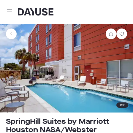
Dayuse
Comparti
Guar
1
/
10
SpringHill Suites by Marriott
Houston NASA/Webster