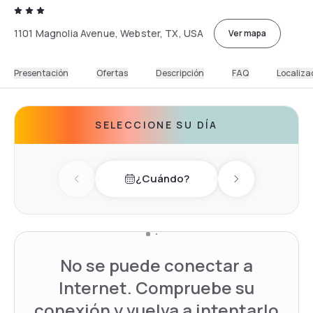
1101 Magnolia Avenue, Webster, TX, USA
Ver mapa
Presentación
Ofertas
Descripción
FAQ
Localiza
SELECCIONE SU DÍA
¿Cuándo?
Previous day
Next day
No se puede conectar a
Internet. Compruebe su
conexión y vuelva a intentarlo