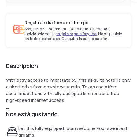
Regala un día fuera del tiempo
Spa, terraza, hammam... Regala una escapada
inolvidable con la
tarjeta regalo Dayuse
. No disponible
en todos los hoteles. Consulta la participación.
Descripción
With easy access to Interstate 35, this all-suite hotel is only
a short drive from downtown Austin, Texas and offers
accommodations with fully equipped kitchens and free
high-speed internet access.
Nos está gustando
Sonesta Simply Suites Austin South South is a pet-friendly
hotel with a 24-hour fitness center and guests laundry
facilities. Where there is also complimentary coffee. Guests
Let this fully equipped room welcome your sweetest
will also appreciate the hotel's outdoor barbecue grills and
dreams.