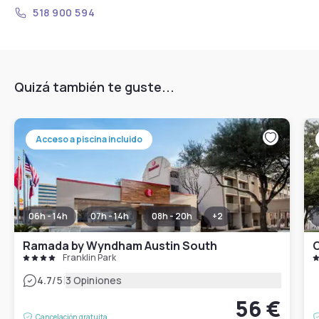
518 900 594
Quizá también te guste...
Acceso a piscina incluido
06h - 14h
07h - 14h
08h - 20h
+
2
Ramada by Wyndham Austin South
C
Franklin Park
|
4.7
/5
3 Opiniones
56 €
Cancelación gratuita