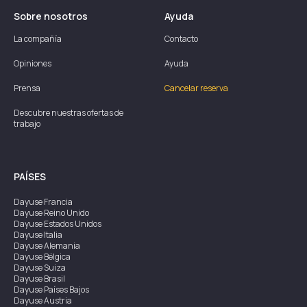
Sobre nosotros
Ayuda
La compañía
Contacto
Opiniones
Ayuda
Prensa
Cancelar reserva
Descubre nuestras ofertas de
trabajo
PAÍSES
Dayuse
Francia
Dayuse
Reino Unido
Dayuse
Estados Unidos
Dayuse
Italia
Dayuse
Alemania
Dayuse
Bélgica
Dayuse
Suiza
Dayuse
Brasil
Dayuse
Países Bajos
Dayuse
Austria