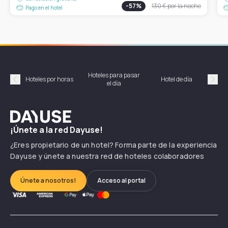
-
57
%
130 €
por la noche
Pago en el hotel
Hoteles para pasar
Habi
Hoteles por horas
Hotel de día
el día
hor
Précédent
Suiv
Dayuse
¡Únete a la red Dayuse!
¿Eres propietario de un hotel? Forma parte de la experiencia
Dayuse y únete a nuestra red de hoteles colaboradores
Únete a nosotros!
Acceso al portal