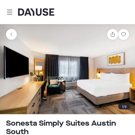
Dayuse
Comparti
Guar
1
/
9
Sonesta Simply Suites Austin
South