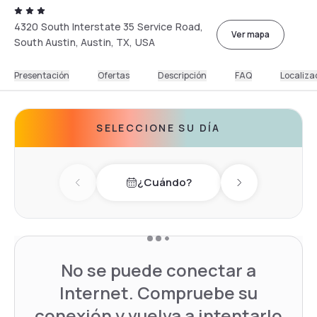
4320 South Interstate 35 Service Road,
Ver mapa
South Austin, Austin, TX, USA
Presentación
Ofertas
Descripción
FAQ
Localiza
SELECCIONE SU DÍA
¿Cuándo?
Previous day
Next day
No se puede conectar a
Internet. Compruebe su
conexión y vuelva a intentarlo