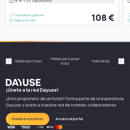
|
4.8
/5
57 Opiniones
108 €
Cancelación gratuita
Pago en el hotel
Hoteles para pasar
Habi
Hoteles por horas
Hotel de día
el día
hor
Précédent
Suiv
Dayuse
¡Únete a la red Dayuse!
¿Eres propietario de un hotel? Forma parte de la experiencia
Dayuse y únete a nuestra red de hoteles colaboradores
Únete a nosotros!
Acceso al portal