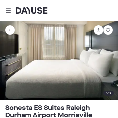
Dayuse
Comparti
Guar
1
/
13
Sonesta ES Suites Raleigh
Durham Airport Morrisville