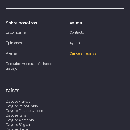
Sobre nosotros
Ayuda
La compañía
Contacto
Opiniones
Ayuda
Prensa
Cancelar reserva
Descubre nuestras ofertas de
trabajo
PAÍSES
Dayuse
Francia
Dayuse
Reino Unido
Dayuse
Estados Unidos
Dayuse
Italia
Dayuse
Alemania
Dayuse
Bélgica
Dayuse
Suiza