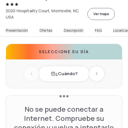
2020 Hospitality Court, Morrisville, NC,
Ver mapa
USA
Presentación
Ofertas
Descripción
FAQ
Localiza
SELECCIONE SU DÍA
¿Cuándo?
Previous day
Next day
No se puede conectar a
Internet. Compruebe su
conexión y vuelva a intentarlo