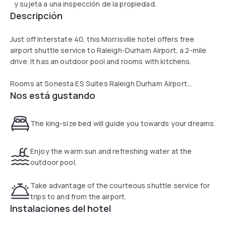
y sujeta a una inspección de la propiedad.
Descripción
Just off Interstate 40, this Morrisville hotel offers free
airport shuttle service to Raleigh-Durham Airport, a 2-mile
drive. It has an outdoor pool and rooms with kitchens.
Rooms at Sonesta ES Suites Raleigh Durham Airport
Nos está gustando
Morrisville feature a living area with cable TV. Each has a
work desk with ergonomic desk chair and free high-speed
internet.
The king-size bed will guide you towards your dreams.
Breakfast is available each morning, and guests can get
free coffee throughout the day.
Enjoy the warm sun and refreshing water at the
outdoor pool.
Research Triangle Park is approximately 10 minute’ drive.
William B. Umstead State Park is 7 miles away.
Take advantage of the courteous shuttle service for
trips to and from the airport.
Instalaciones del hotel