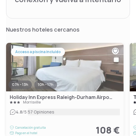
Nuestros hoteles cercanos
Acceso a piscina incluido
07h - 13h
10h - 17h
Holiday Inn Express Raleigh-Durham Airport, an IHG Hotel
Morrisville
|
4.8
/5
57 Opiniones
108 €
Cancelación gratuita
Pago en el hotel