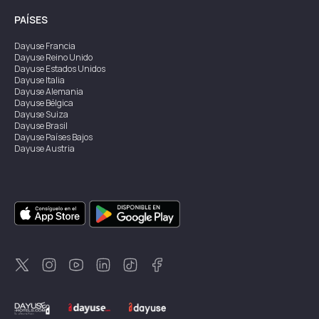
PAÍSES
Dayuse
Francia
Dayuse
Reino Unido
Dayuse
Estados Unidos
Dayuse
Italia
Dayuse
Alemania
Dayuse
Bélgica
Dayuse
Suiza
Dayuse
Brasil
Dayuse
Países Bajos
Dayuse
Austria
Dayuse
Australia
Dayuse
Irlanda
Dayuse
Hong Kong
Dayuse
Canadá
Dayuse
Singapur
Dayuse
Suecia
Dayuse
Tailandia
Dayuse
Portugal
Dayuse
Corea
Dayuse
Nueva Zelanda
Dayuse
Turquía