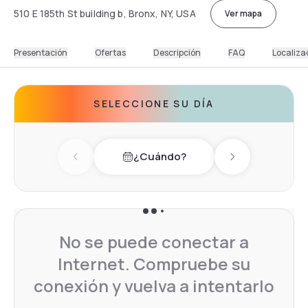
510 E 185th St building b, Bronx, NY, USA
Ver mapa
Presentación
Ofertas
Descripción
FAQ
Localiza
SELECCIONE SU DÍA
¿Cuándo?
Previous day
Next day
No se puede conectar a
Internet. Compruebe su
conexión y vuelva a intentarlo