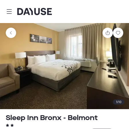
Dayuse
Comparti
Guar
1
/
10
Sleep Inn Bronx - Belmont