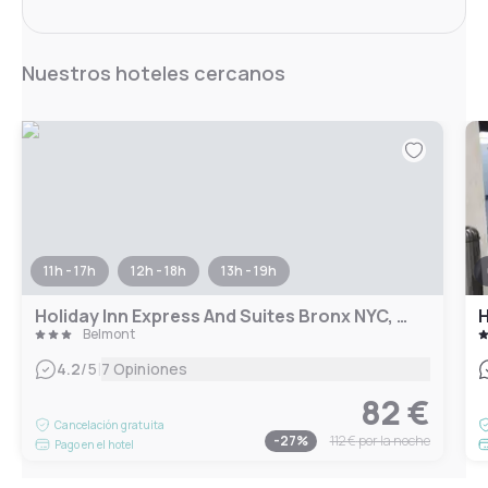
Nuestros hoteles cercanos
11h - 17h
12h - 18h
13h - 19h
Holiday Inn Express And Suites Bronx NYC, an IHG Hotel
H
Belmont
|
4.2
/5
7 Opiniones
82 €
Cancelación gratuita
-
27
%
112 €
por la noche
Pago en el hotel