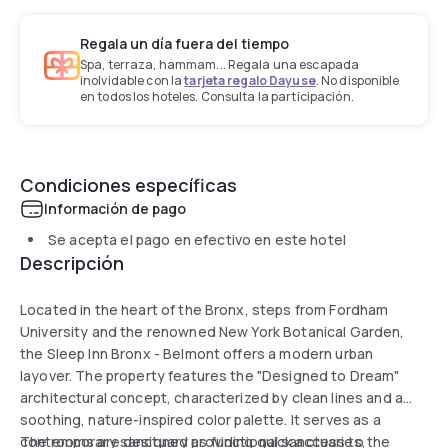
Regala un día fuera del tiempo
Spa, terraza, hammam... Regala una escapada
inolvidable con la
tarjeta regalo Dayuse
. No disponible
en todos los hoteles. Consulta la participación.
Condiciones específicas
Información de pago
Se acepta el pago en efectivo en este hotel
Descripción
Located in the heart of the Bronx, steps from Fordham
University and the renowned New York Botanical Garden,
the Sleep Inn Bronx - Belmont offers a modern urban
layover. The property features the "Designed to Dream"
architectural concept, characterized by clean lines and a
soothing, nature-inspired color palette. It serves as a
contemporary sanctuary providing quick access to the
The rooms are designed as functional sanctuaries,