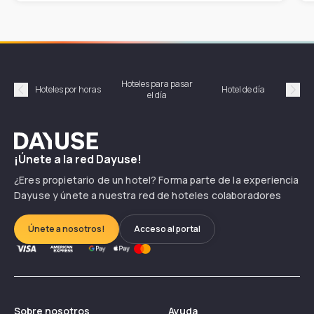
Hoteles para pasar
Habi
Hoteles por horas
Hotel de día
el día
hor
Précédent
Suiv
Dayuse
¡Únete a la red Dayuse!
¿Eres propietario de un hotel? Forma parte de la experiencia
Dayuse y únete a nuestra red de hoteles colaboradores
Únete a nosotros!
Acceso al portal
Sobre nosotros
Ayuda