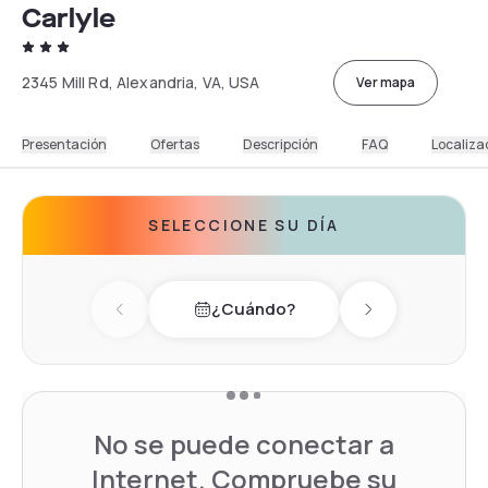
Carlyle
2345 Mill Rd, Alexandria, VA, USA
Ver mapa
Presentación
Ofertas
Descripción
FAQ
Localiza
SELECCIONE SU DÍA
¿Cuándo?
Previous day
Next day
No se puede conectar a
Internet. Compruebe su