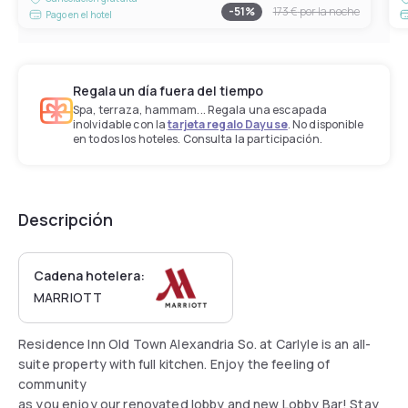
-
51
%
173 €
por la noche
Pago en el hotel
Regala un día fuera del tiempo
Spa, terraza, hammam... Regala una escapada
inolvidable con la
tarjeta regalo Dayuse
. No disponible
en todos los hoteles. Consulta la participación.
Descripción
Cadena hotelera:
MARRIOTT
Residence Inn Old Town Alexandria So. at Carlyle is an all-
suite property with full kitchen. Enjoy the feeling of
community
as you enjoy our renovated lobby and new Lobby Bar! Stay