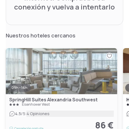
conexión y vuelva a intentarlo
Nuestros hoteles cercanos
09h - 16h
SpringHill Suites Alexandria Southwest
H
Eisenhower West
|
4.5
/5
4 Opiniones
86 €
Cancelación gratuita