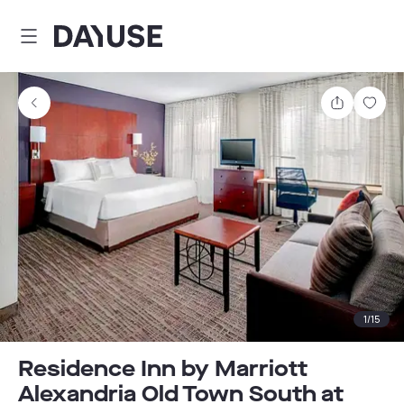
Dayuse
Comparti
Guar
1
/
15
Residence Inn by Marriott
Alexandria Old Town South at