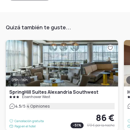
Quizá también te guste...
09h - 16h
SpringHill Suites Alexandria Southwest
H
Eisenhower West
|
4.5
/5
4 Opiniones
86 €
Cancelación gratuita
-
51
%
173 €
por la noche
Pago en el hotel