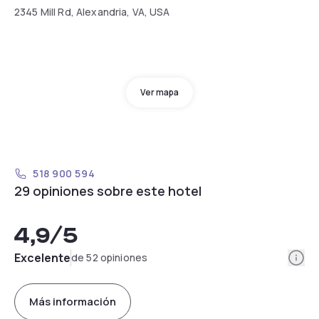
2345 Mill Rd, Alexandria, VA, USA
Ver mapa
518 900 594
29 opiniones sobre este hotel
4,9
/5
Info
Excelente
de 52 opiniones
Más información