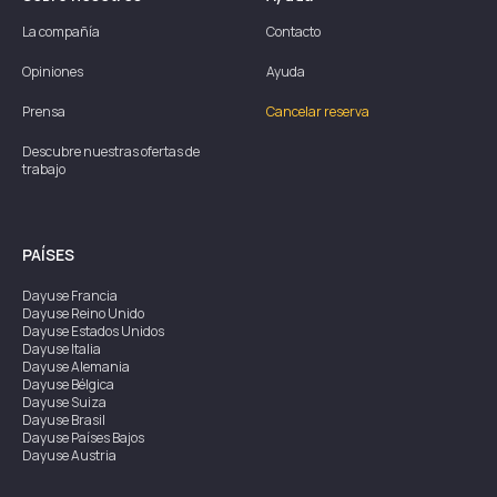
La compañía
Contacto
Opiniones
Ayuda
Prensa
Cancelar reserva
Descubre nuestras ofertas de
trabajo
PAÍSES
Dayuse
Francia
Dayuse
Reino Unido
Dayuse
Estados Unidos
Dayuse
Italia
Dayuse
Alemania
Dayuse
Bélgica
Dayuse
Suiza
Dayuse
Brasil
Dayuse
Países Bajos
Dayuse
Austria
Dayuse
Australia
Dayuse
Irlanda