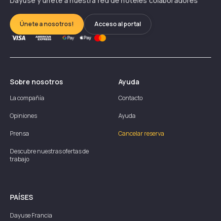
Dayuse y únete a nuestra red de hoteles colaboradores
Únete a nosotros!
Acceso al portal
Sobre nosotros
Ayuda
La compañía
Contacto
Opiniones
Ayuda
Prensa
Cancelar reserva
Descubre nuestras ofertas de
trabajo
PAÍSES
Dayuse
Francia