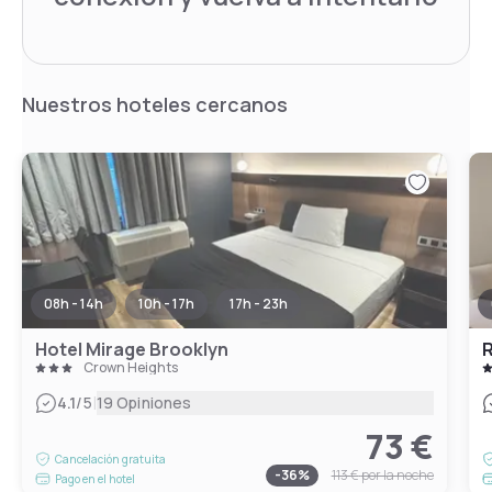
Nuestros hoteles cercanos
08h - 14h
10h - 17h
17h - 23h
Hotel Mirage Brooklyn
R
Crown Heights
|
4.1
/5
19 Opiniones
73 €
Cancelación gratuita
-
36
%
113 €
por la noche
Pago en el hotel