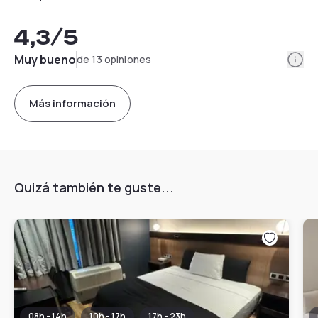
4,3
/5
Info
Muy bueno
de 13 opiniones
Más información
Quizá también te guste...
08h - 14h
10h - 17h
17h - 23h