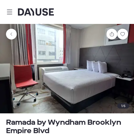
Dayuse
Comparti
Guar
1
/
6
Ramada by Wyndham Brooklyn
Empire Blvd