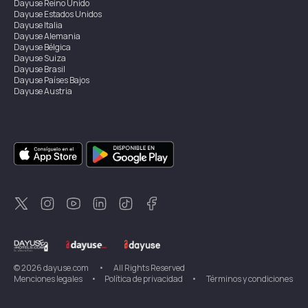
Dayuse
Reino Unido
Dayuse
Estados Unidos
Dayuse
Italia
Dayuse
Alemania
Dayuse
Bélgica
Dayuse
Suiza
Dayuse
Brasil
Dayuse
Países Bajos
Dayuse
Austria
Dayuse
Australia
Dayuse
Irlanda
Dayuse
Hong Kong
Dayuse
Canadá
Dayuse
Singapur
Dayuse
Suecia
Dayuse
Tailandia
Dayuse
Portugal
Dayuse
Corea
Dayuse
Nueva Zelanda
Dayuse
Turquía
©
2026
dayuse.com
•
All Rights Reserved
Menciones legales
•
Política de privacidad
•
Términos y condiciones