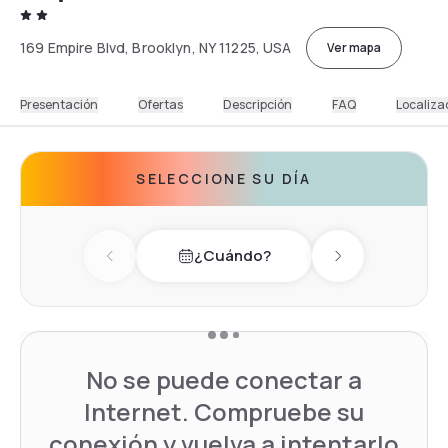
169 Empire Blvd, Brooklyn, NY 11225, USA
Ver mapa
Presentación
Ofertas
Descripción
FAQ
Localiza
SELECCIONE SU DÍA
¿Cuándo?
Previous day
Next day
No se puede conectar a
Internet. Compruebe su
conexión y vuelva a intentarlo