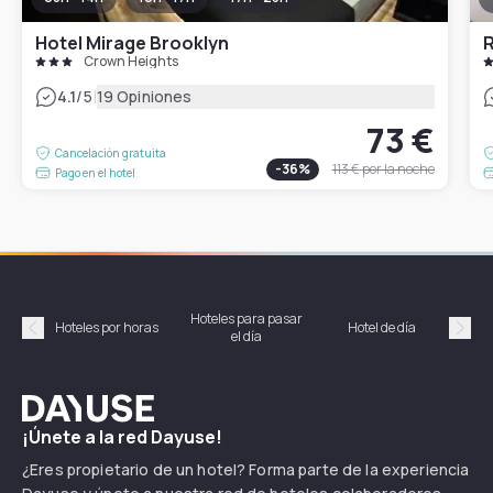
Hotel Mirage Brooklyn
R
Crown Heights
|
4.1
/5
19 Opiniones
73 €
Cancelación gratuita
-
36
%
113 €
por la noche
Pago en el hotel
Hoteles para pasar
Habi
Hoteles por horas
Hotel de día
el día
hor
Précédent
Suiv
Dayuse
¡Únete a la red Dayuse!
¿Eres propietario de un hotel? Forma parte de la experiencia