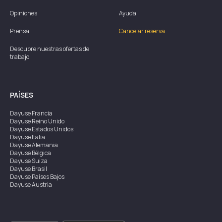
Opiniones
Ayuda
Prensa
Cancelar reserva
Descubre nuestras ofertas de
trabajo
PAÍSES
Dayuse
Francia
Dayuse
Reino Unido
Dayuse
Estados Unidos
Dayuse
Italia
Dayuse
Alemania
Dayuse
Bélgica
Dayuse
Suiza
Dayuse
Brasil
Dayuse
Países Bajos
Dayuse
Austria
Dayuse
Australia
Dayuse
Irlanda
Dayuse
Hong Kong
Dayuse
Canadá