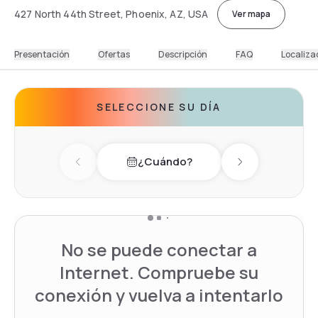
427 North 44th Street, Phoenix, AZ, USA
Ver mapa
Presentación
Ofertas
Descripción
FAQ
Localiza
SELECCIONE SU DÍA
¿Cuándo?
Previous day
Next day
No se puede conectar a
Internet. Compruebe su
conexión y vuelva a intentarlo