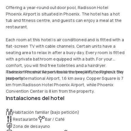
Offering a year-round outdoor pool, Radisson Hotel
Phoenix Airport is situated in Phoenix. The hotel has a hot
tub and fitness centre, and guests can enjoy a meal at the
restaurant.
Each room at this hotel is air conditioned and is fitted with a
flat-screen TV with cable channels. Certain units have a
seating area to relax in after a busy day. Every room is fitted
with a private bathroom equipped with a bath. For your
comfort, you will find free toiletries and a hairdryer.
Radisson Phoenix Airport features free WiFi throughout the
There is free shuttle service at the property to Phoenix Sky
property.
Harbor International Airport, 1.6 km away. Copper Square is 7
km from Radisson Hotel Phoenix Airport, while Phoenix
Convention Center is 8 km from the property.
Instalaciones del hotel
Habitación familiar (bajo petición)
Restaurante
Bar / Café
Zona de desayuno