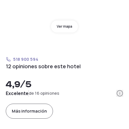
Ver mapa
518 900 594
12 opiniones sobre este hotel
4,9
/5
Info
Excelente
de 16 opiniones
Más información