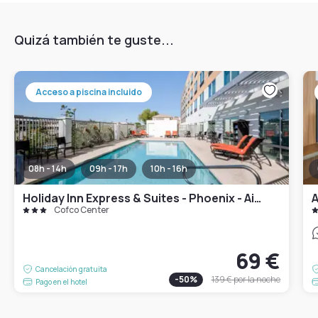
Quizá también te guste...
Acceso a piscina incluido
08h - 14h
09h - 17h
10h - 16h
Holiday Inn Express & Suites - Phoenix - Airport North
A
Cofco Center
69 €
Cancelación gratuita
-
50
%
139 €
por la noche
Pago en el hotel