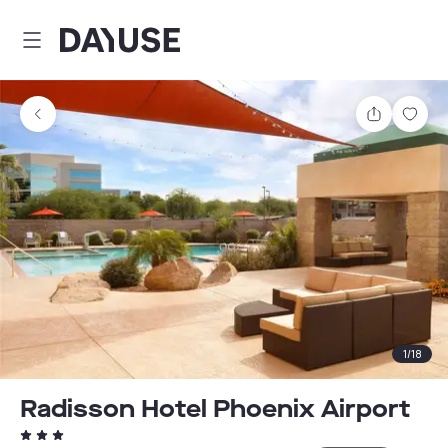
Dayuse
Comparti
Guar
1
/
18
Radisson Hotel Phoenix Airport