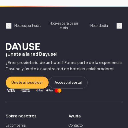
Hoteles para pasar
Habi
Hoteles por horas
Hotel de día
el día
hor
Précédent
Suiv
Dayuse
¡Únete a la red Dayuse!
¿Eres propietario de un hotel? Forma parte de la experiencia
Dayuse y únete a nuestra red de hoteles colaboradores
Únete a nosotros!
Acceso al portal
Sobre nosotros
Ayuda
La compañía
Contacto