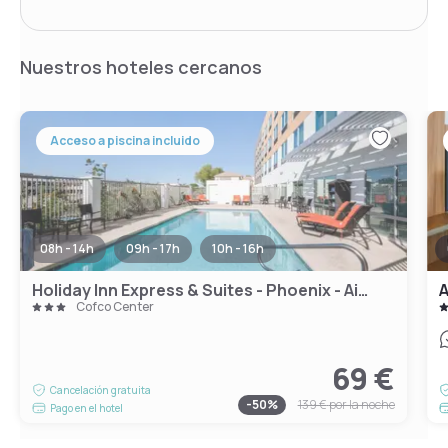
Nuestros hoteles cercanos
Acceso a piscina incluido
08h - 14h
09h - 17h
10h - 16h
Holiday Inn Express & Suites - Phoenix - Airport North
A
Cofco Center
69 €
Cancelación gratuita
-
50
%
139 €
por la noche
Pago en el hotel