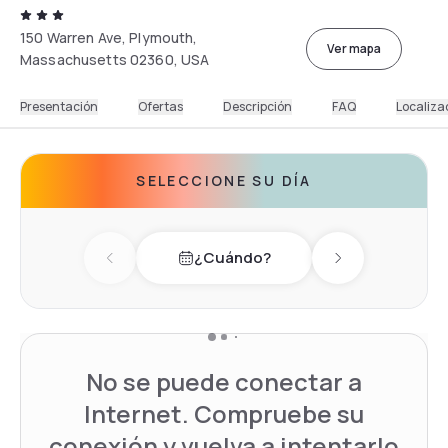
150 Warren Ave, Plymouth,
Ver mapa
Massachusetts 02360, USA
Presentación
Ofertas
Descripción
FAQ
Localiza
SELECCIONE SU DÍA
¿Cuándo?
Previous day
Next day
No se puede conectar a
Internet. Compruebe su
conexión y vuelva a intentarlo