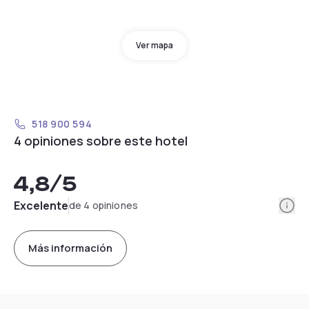
Ver mapa
518 900 594
4 opiniones sobre este hotel
4,8
/5
Info
Excelente
de 4 opiniones
Más información