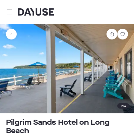
Dayuse
Comparti
Guar
1
/
14
Pilgrim Sands Hotel on Long
Beach