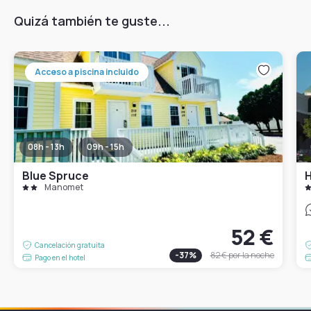
Quizá también te guste...
Acceso a piscina incluido
08h - 13h
09h - 15h
Blue Spruce
H
Manomet
52 €
Cancelación gratuita
-
37
%
82 €
por la noche
Pago en el hotel