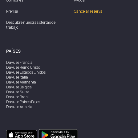
Opiniones
Ayuda
Prensa
Cancelar reserva
Descubre nuestras ofertas de
trabajo
PAÍSES
Dayuse
Francia
Dayuse
Reino Unido
Dayuse
Estados Unidos
Dayuse
Italia
Dayuse
Alemania
Dayuse
Bélgica
Dayuse
Suiza
Dayuse
Brasil
Dayuse
Países Bajos
Dayuse
Austria
Dayuse
Australia
Dayuse
Irlanda
Dayuse
Hong Kong
Dayuse
Canadá
Dayuse
Singapur
Dayuse
Suecia