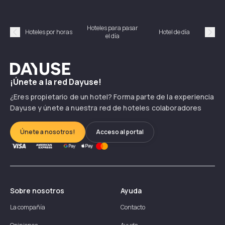
Hoteles para pasar
Habi
Hoteles por horas
Hotel de día
el día
hor
Précédent
Suiv
Dayuse
¡Únete a la red Dayuse!
¿Eres propietario de un hotel? Forma parte de la experiencia
Dayuse y únete a nuestra red de hoteles colaboradores
Únete a nosotros!
Acceso al portal
Sobre nosotros
Ayuda
La compañía
Contacto