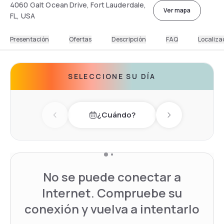
4060 Galt Ocean Drive, Fort Lauderdale,
Ver mapa
FL, USA
Presentación
Ofertas
Descripción
FAQ
Localiza
SELECCIONE SU DÍA
¿Cuándo?
Previous day
Next day
No se puede conectar a
Internet. Compruebe su
conexión y vuelva a intentarlo