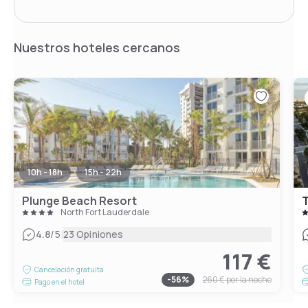
Nuestros hoteles cercanos
10h - 18h
15h - 22h
Plunge Beach Resort
T
North Fort Lauderdale
|
4.8
/5
23 Opiniones
117 €
Cancelación gratuita
-
56
%
260 €
por la noche
Pago en el hotel