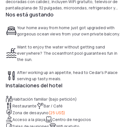
decoradas con calidez, incluyen WiFi gratuito, televisor de
pantalla plana de 32 pulgadas, microondas, refrigerador y
Nos está gustando
cafetera. Los huéspedes pueden relajarse en la piscina
exterior frente al mar con cabañas y tumbonas, disfrutar de
un cóctel en el Tiki Bar o descansar en el jacuzzi después
Your home away from home just got upgraded with
de hacer ejercicio en el gimnasio. El restaurante del hotel,
gorgeous ocean views from your own private balcony.
Cedar’s Palace, sirve cocina estadounidense para
desayuno, almuerzo y cena con vistas panorámicas al mar.
Want to enjoy the water without getting sand
Entre sus servicios adicionales se incluyen mini golf, salón
everywhere? The oceanfront pool guarantees fun in
de belleza, tienda de regalos y traslado al aeropuerto. A
the sun.
solo 10 minutos del centro comercial Galleria y 15 minutos
del centro de Fort Lauderdale, es una opción ideal para
After working up an appetite, head to Cedar’s Palace
escapadas familiares o de descanso junto al mar.
serving up tasty meals.
Instalaciones del hotel
Habitación familiar (bajo petición)
Restaurante
Bar / Café
Zona de desayuno
(
25 US$
)
Acceso a la playa
Centro de negocios
Salas de reuniones
Wifi gratuito