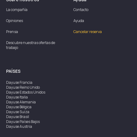
La compañía
Contacto
Opiniones
Ayuda
Prensa
Cancelar reserva
Descubre nuestras ofertas de
trabajo
PAÍSES
Dayuse
Francia
Dayuse
Reino Unido
Dayuse
Estados Unidos
Dayuse
Italia
Dayuse
Alemania
Dayuse
Bélgica
Dayuse
Suiza
Dayuse
Brasil
Dayuse
Países Bajos
Dayuse
Austria
Dayuse
Australia
Dayuse
Irlanda