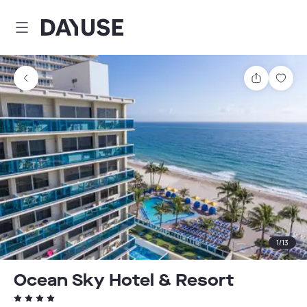
Dayuse
Comparti
Guar
1
/
13
Ocean Sky Hotel & Resort