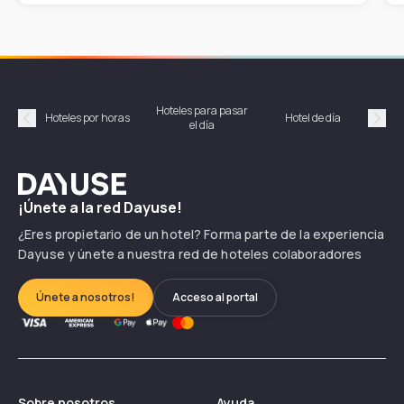
Hoteles para pasar
Habi
Hoteles por horas
Hotel de día
el día
hor
Précédent
Suiv
Dayuse
¡Únete a la red Dayuse!
¿Eres propietario de un hotel? Forma parte de la experiencia
Dayuse y únete a nuestra red de hoteles colaboradores
Únete a nosotros!
Acceso al portal
Sobre nosotros
Ayuda