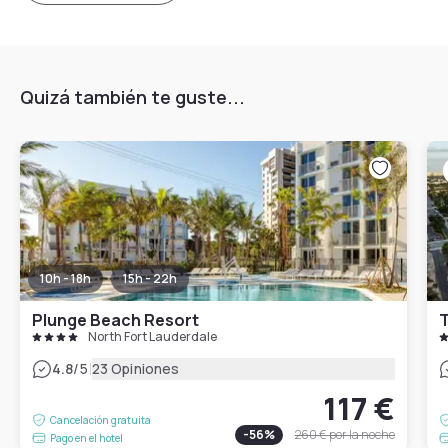
Quizá también te guste...
10h - 18h
15h - 22h
Plunge Beach Resort
T
North Fort Lauderdale
|
4.8
/5
23 Opiniones
117 €
Cancelación gratuita
-
56
%
260 €
por la noche
Pago en el hotel